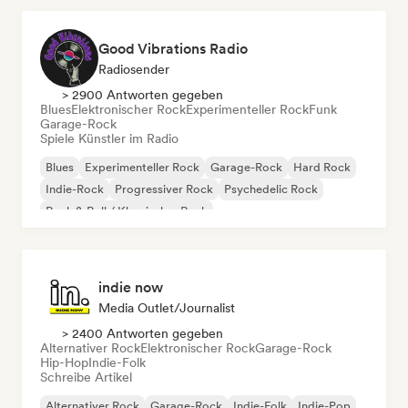
Good Vibrations Radio
Radiosender
> 2900 Antworten gegeben
Blues
Elektronischer Rock
Experimenteller Rock
Funk
Garage-Rock
Spiele Künstler im Radio
Blues
Experimenteller Rock
Garage-Rock
Hard Rock
Indie-Rock
Progressiver Rock
Psychedelic Rock
Rock & Roll / Klassischer Rock
indie now
Media Outlet/Journalist
> 2400 Antworten gegeben
Alternativer Rock
Elektronischer Rock
Garage-Rock
Hip-Hop
Indie-Folk
Schreibe Artikel
Alternativer Rock
Garage-Rock
Indie-Folk
Indie-Pop