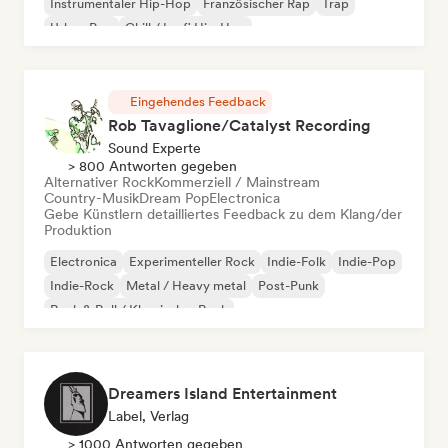
Instrumentaler Hip-Hop
Französischer Rap
Trap
Urban Pop
Chill / Lo-fi Hip-Hop
Eingehendes Feedback
Rob Tavaglione/Catalyst Recording
Sound Experte
> 800 Antworten gegeben
Alternativer Rock
Kommerziell / Mainstream
Country-Musik
Dream Pop
Electronica
Gebe Künstlern detailliertes Feedback zu dem Klang/der
Produktion
Electronica
Experimenteller Rock
Indie-Folk
Indie-Pop
Indie-Rock
Metal / Heavy metal
Post-Punk
Rock & Roll / Klassischer Rock
Dreamers Island Entertainment
Label, Verlag
> 1000 Antworten gegeben