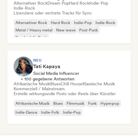
Alternativer Rock
Dream Pop
Hard Rock
Indie-Pop
Indie-Rock
Lizenziere oder vertrete Tracks für Sync
Alternativer Rock
Hard Rock
Indie-Pop
Indie-Rock
Metal / Heavy metal
New wave
Post-Punk
Psychedelic Rock
NEU
Tati Kapaya
Social Media Influencer
< 100 gegebene Antworten
Afrikanische Musik
Blues
Chill House
Klassische Musik
Kommerziell / Mainstream
Erstelle wirkungsvolle Posts oder Reels über Künstler
Afrikanische Musik
Blues
Filmmusik
Funk
Hyperpop
Indie-Dance
Indie-Folk
Indie-Pop