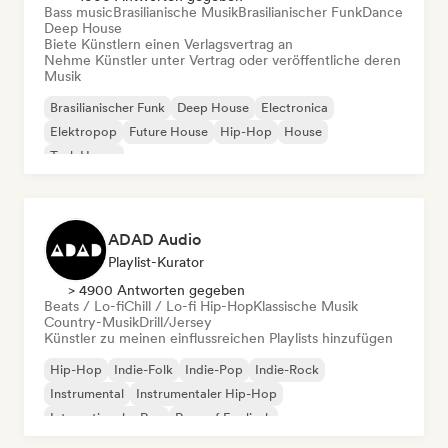
Bass music
Brasilianische Musik
Brasilianischer Funk
Dance
Deep House
Biete Künstlern einen Verlagsvertrag an
Nehme Künstler unter Vertrag oder veröffentliche deren
Musik
Brasilianischer Funk
Deep House
Electronica
Elektropop
Future House
Hip-Hop
House
Tech House
ADAD Audio
Playlist-Kurator
> 4900 Antworten gegeben
Beats / Lo-fi
Chill / Lo-fi Hip-Hop
Klassische Musik
Country-Musik
Drill/Jersey
Künstler zu meinen einflussreichen Playlists hinzufügen
Hip-Hop
Indie-Folk
Indie-Pop
Indie-Rock
Instrumental
Instrumentaler Hip-Hop
Internationaler Rap
Rap auf Englisch