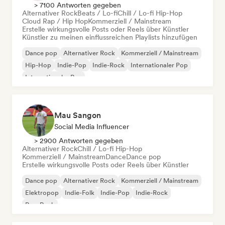
> 7100 Antworten gegeben
Alternativer Rock
Beats / Lo-fi
Chill / Lo-fi Hip-Hop
Cloud Rap / Hip Hop
Kommerziell / Mainstream
Erstelle wirkungsvolle Posts oder Reels über Künstler
Künstler zu meinen einflussreichen Playlists hinzufügen
Dance pop
Alternativer Rock
Kommerziell / Mainstream
Hip-Hop
Indie-Pop
Indie-Rock
Internationaler Pop
Internationaler Rap
Mau Sangon
Social Media Influencer
> 2900 Antworten gegeben
Alternativer Rock
Chill / Lo-fi Hip-Hop
Kommerziell / Mainstream
Dance
Dance pop
Erstelle wirkungsvolle Posts oder Reels über Künstler
Dance pop
Alternativer Rock
Kommerziell / Mainstream
Elektropop
Indie-Folk
Indie-Pop
Indie-Rock
Pop-Rock