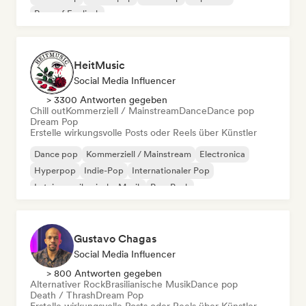
Rap auf Englisch
HeitMusic
Social Media Influencer
> 3300 Antworten gegeben
Chill out
Kommerziell / Mainstream
Dance
Dance pop
Dream Pop
Erstelle wirkungsvolle Posts oder Reels über Künstler
Dance pop
Kommerziell / Mainstream
Electronica
Hyperpop
Indie-Pop
Internationaler Pop
Lateinamerikanische Musik
Pop-Punk
Gustavo Chagas
Social Media Influencer
> 800 Antworten gegeben
Alternativer Rock
Brasilianische Musik
Dance pop
Death / Thrash
Dream Pop