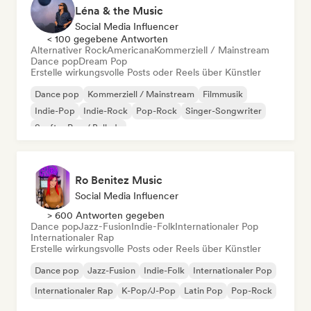
Léna & the Music
Social Media Influencer
< 100 gegebene Antworten
Alternativer Rock
Americana
Kommerziell / Mainstream
Dance pop
Dream Pop
Erstelle wirkungsvolle Posts oder Reels über Künstler
Dance pop
Kommerziell / Mainstream
Filmmusik
Indie-Pop
Indie-Rock
Pop-Rock
Singer-Songwriter
Sanfter Pop / Ballade
Ro Benitez Music
Social Media Influencer
> 600 Antworten gegeben
Dance pop
Jazz-Fusion
Indie-Folk
Internationaler Pop
Internationaler Rap
Erstelle wirkungsvolle Posts oder Reels über Künstler
Dance pop
Jazz-Fusion
Indie-Folk
Internationaler Pop
Internationaler Rap
K-Pop/J-Pop
Latin Pop
Pop-Rock