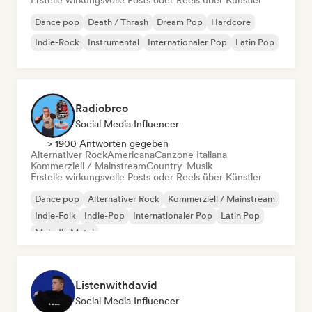
Erstelle wirkungsvolle Posts oder Reels über Künstler
Dance pop
Death / Thrash
Dream Pop
Hardcore
Indie-Rock
Instrumental
Internationaler Pop
Latin Pop
Radiobreo
Social Media Influencer
> 1900 Antworten gegeben
Alternativer Rock
Americana
Canzone Italiana
Kommerziell / Mainstream
Country-Musik
Erstelle wirkungsvolle Posts oder Reels über Künstler
Dance pop
Alternativer Rock
Kommerziell / Mainstream
Indie-Folk
Indie-Pop
Internationaler Pop
Latin Pop
Melodic Metal
Listenwithdavid
Social Media Influencer