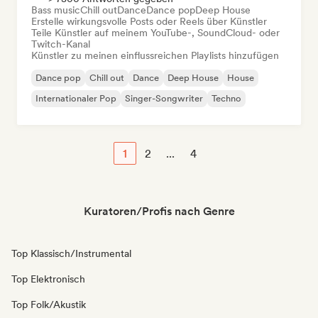
Bass music
Chill out
Dance
Dance pop
Deep House
Erstelle wirkungsvolle Posts oder Reels über Künstler
Teile Künstler auf meinem YouTube-, SoundCloud- oder
Twitch-Kanal
Künstler zu meinen einflussreichen Playlists hinzufügen
Dance pop
Chill out
Dance
Deep House
House
Internationaler Pop
Singer-Songwriter
Techno
1
2
...
4
Kuratoren/Profis nach Genre
Top Klassisch/Instrumental
Top Elektronisch
Top Folk/Akustik