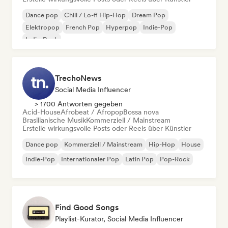
Dance pop
Chill / Lo-fi Hip-Hop
Dream Pop
Elektropop
French Pop
Hyperpop
Indie-Pop
Indie-Rock
TrechoNews
Social Media Influencer
> 1700 Antworten gegeben
Acid-House
Afrobeat / Afropop
Bossa nova
Brasilianische Musik
Kommerziell / Mainstream
Erstelle wirkungsvolle Posts oder Reels über Künstler
Dance pop
Kommerziell / Mainstream
Hip-Hop
House
Indie-Pop
Internationaler Pop
Latin Pop
Pop-Rock
Find Good Songs
Playlist-Kurator, Social Media Influencer