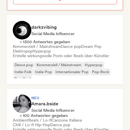
darkzvibing
Social Media Influencer
> 1300 Antworten gegeben
Kommerziell / Mainstream
Dance pop
Dream Pop
Elektropop
Hyperpop
Erstelle wirkungsvolle Posts oder Reels über Künstler
Dance pop
Kommerziell / Mainstream
Hyperpop
Indie-Folk
Indie-Pop
Internationaler Pop
Pop-Rock
Pop-Soul
NEU
Amara.bside
Social Media Influencer
> 100 Antworten gegeben
Ambient
Beats / Lo-fi
Canzone Italiana
Chill / Lo-fi Hip-Hop
Dance pop
Erstelle wirkungsvolle Posts oder Reels über Künstler