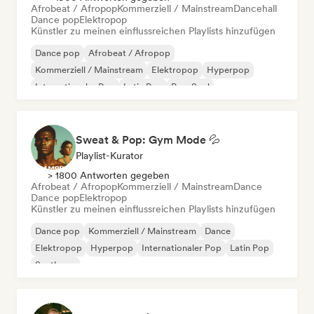
Afrobeat / Afropop
Kommerziell / Mainstream
Dancehall
Dance pop
Elektropop
Künstler zu meinen einflussreichen Playlists hinzufügen
Dance pop
Afrobeat / Afropop
Kommerziell / Mainstream
Elektropop
Hyperpop
Internationaler Pop
Latin Pop
Pop-Soul
Sweat & Pop: Gym Mode 💦
Playlist-Kurator
> 1800 Antworten gegeben
Afrobeat / Afropop
Kommerziell / Mainstream
Dance
Dance pop
Elektropop
Künstler zu meinen einflussreichen Playlists hinzufügen
Dance pop
Kommerziell / Mainstream
Dance
Elektropop
Hyperpop
Internationaler Pop
Latin Pop
Synthpop