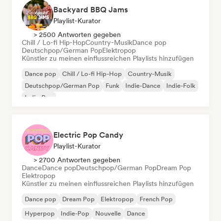
Backyard BBQ Jams
Playlist-Kurator
> 2500 Antworten gegeben
Chill / Lo-fi Hip-Hop
Country-Musik
Dance pop
Deutschpop/German Pop
Elektropop
Künstler zu meinen einflussreichen Playlists hinzufügen
Dance pop
Chill / Lo-fi Hip-Hop
Country-Musik
Deutschpop/German Pop
Funk
Indie-Dance
Indie-Folk
Indie-Pop
Electric Pop Candy
Playlist-Kurator
> 2700 Antworten gegeben
Dance
Dance pop
Deutschpop/German Pop
Dream Pop
Elektropop
Künstler zu meinen einflussreichen Playlists hinzufügen
Dance pop
Dream Pop
Elektropop
French Pop
Hyperpop
Indie-Pop
Nouvelle
Dance