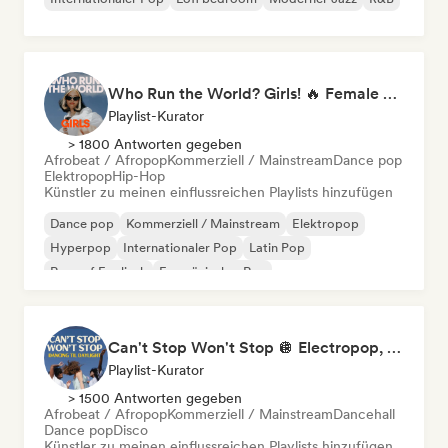
Who Run the World? Girls! 🔥 Female Empowerment Pop & Girl-Power Anthems
Playlist-Kurator
> 1800 Antworten gegeben
Afrobeat / Afropop
Kommerziell / Mainstream
Dance pop
Elektropop
Hip-Hop
Künstler zu meinen einflussreichen Playlists hinzufügen
Dance pop
Kommerziell / Mainstream
Elektropop
Hyperpop
Internationaler Pop
Latin Pop
Rap auf Englisch
Französischer Rap
Can't Stop Won't Stop 🪩 Electropop, Dance-Pop & Nu Disco
Playlist-Kurator
> 1500 Antworten gegeben
Afrobeat / Afropop
Kommerziell / Mainstream
Dancehall
Dance pop
Disco
Künstler zu meinen einflussreichen Playlists hinzufügen