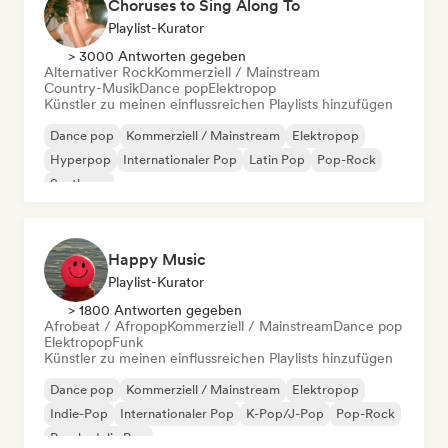
Choruses to Sing Along To
Playlist-Kurator
> 3000 Antworten gegeben
Alternativer Rock
Kommerziell / Mainstream
Country-Musik
Dance pop
Elektropop
Künstler zu meinen einflussreichen Playlists hinzufügen
Dance pop
Kommerziell / Mainstream
Elektropop
Hyperpop
Internationaler Pop
Latin Pop
Pop-Rock
Synthpop
Happy Music
Playlist-Kurator
> 1800 Antworten gegeben
Afrobeat / Afropop
Kommerziell / Mainstream
Dance pop
Elektropop
Funk
Künstler zu meinen einflussreichen Playlists hinzufügen
Dance pop
Kommerziell / Mainstream
Elektropop
Indie-Pop
Internationaler Pop
K-Pop/J-Pop
Pop-Rock
Psychedelic Pop