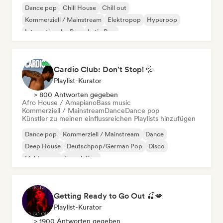
Dance pop
Chill House
Chill out
Kommerziell / Mainstream
Elektropop
Hyperpop
Internationaler Pop
Latin Pop
Cardio Club: Don't Stop! 💦
Playlist-Kurator
> 800 Antworten gegeben
Afro House / Amapiano
Bass music
Kommerziell / Mainstream
Dance
Dance pop
Künstler zu meinen einflussreichen Playlists hinzufügen
Dance pop
Kommerziell / Mainstream
Dance
Deep House
Deutschpop/German Pop
Disco
Elektropop
French Pop
Getting Ready to Go Out 🍒💋
Playlist-Kurator
> 1900 Antworten gegeben