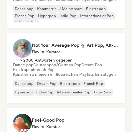
Dance pop
Kommerziell / Mainstream
Elektropop
French Pop
Hyperpop
Indie-Pop
Internationaler Pop
K-Pop/J-Pop
Not Your Average Pop 🛸 Art Pop, Alt-Pop & Indie Pop
Playlist-Kurator
> 2000 Antworten gegeben
Dance pop
Deutschpop/German Pop
Dream Pop
Elektropop
French Pop
Künstler zu meinen einflussreichen Playlists hinzufügen
Dance pop
Dream Pop
Elektropop
French Pop
Hyperpop
Indie-Pop
Internationaler Pop
Pop-Rock
Feel-Good Pop
Playlist-Kurator