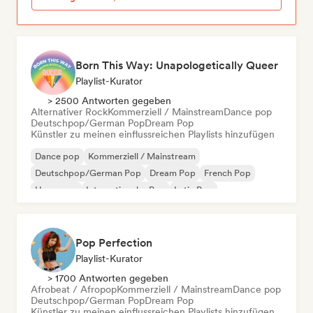
Born This Way: Unapologetically Queer
Playlist-Kurator
> 2500 Antworten gegeben
Alternativer Rock
Kommerziell / Mainstream
Dance pop
Deutschpop/German Pop
Dream Pop
Künstler zu meinen einflussreichen Playlists hinzufügen
Dance pop
Kommerziell / Mainstream
Deutschpop/German Pop
Dream Pop
French Pop
Hyperpop
Internationaler Pop
Latin Pop
Pop Perfection
Playlist-Kurator
> 1700 Antworten gegeben
Afrobeat / Afropop
Kommerziell / Mainstream
Dance pop
Deutschpop/German Pop
Dream Pop
Künstler zu meinen einflussreichen Playlists hinzufügen