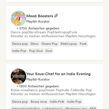
Mood Boosters 🌈
Playlist-Kurator
> 2700 Antworten gegeben
Dance pop
Disco
Dream Pop
Elektropop
Funk
Künstler zu meinen einflussreichen Playlists hinzufügen
Dance pop
Disco
Dream Pop
Elektropop
Funk
Indie-Pop
Pop-Soul
Soul
Your Sous-Chef for an Indie Evening
Playlist-Kurator
> 1300 Antworten gegeben
Bossa nova
Dance pop
Dream Pop
Indie-Folk
Indie-Pop
Künstler zu meinen einflussreichen Playlists hinzufügen
Dance pop
Bossa nova
Indie-Folk
Indie-Pop
Internationaler Pop
Lofi bedroom
Moderner Jazz
R&B