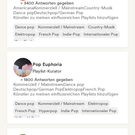
> 3400 Antworten gegeben
Americana
Kommerziell / Mainstream
Country-Musik
Dance pop
Deutschpop/German Pop
Künstler zu meinen einflussreichen Playlists hinzufügen
Dance pop
Kommerziell / Mainstream
Country-Musik
Elektropop
French Pop
Indie-Pop
Internationaler Pop
Pop-Rock
Pop Euphoria
Playlist-Kurator
> 1800 Antworten gegeben
Kommerziell / Mainstream
Dance pop
Deutschpop/German Pop
Elektropop
French Pop
Künstler zu meinen einflussreichen Playlists hinzufügen
Dance pop
Kommerziell / Mainstream
Elektropop
French Pop
Hyperpop
Indie-Pop
Internationaler Pop
K-Pop/J-Pop