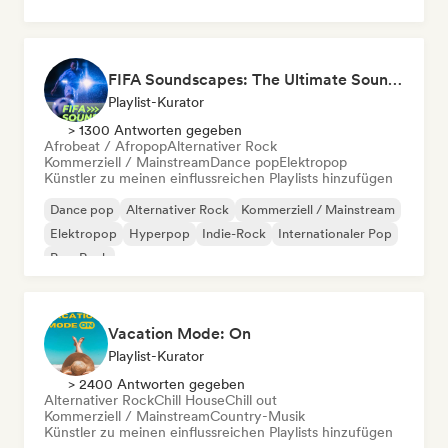
FIFA Soundscapes: The Ultimate Soundtrack ⚽️ Festival Indie, Electropop & Dance Anthems
Playlist-Kurator
> 1300 Antworten gegeben
Afrobeat / Afropop
Alternativer Rock
Kommerziell / Mainstream
Dance pop
Elektropop
Künstler zu meinen einflussreichen Playlists hinzufügen
Dance pop
Alternativer Rock
Kommerziell / Mainstream
Elektropop
Hyperpop
Indie-Rock
Internationaler Pop
Pop-Rock
Vacation Mode: On
Playlist-Kurator
> 2400 Antworten gegeben
Alternativer Rock
Chill House
Chill out
Kommerziell / Mainstream
Country-Musik
Künstler zu meinen einflussreichen Playlists hinzufügen