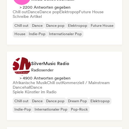
> 2200 Antworten gegeben
Chill out
Dance
Dance pop
Elektropop
Future House
Schreibe Artikel
Chill out
Dance
Dance pop
Elektropop
Future House
House
Indie-Pop
Internationaler Pop
SilverMusic Radio
Radiosender
> 4900 Antworten gegeben
Afrikanische Musik
Chill out
Kommerziell / Mainstream
Dancehall
Dance
Spiele Künstler im Radio
Chill out
Dance
Dance pop
Dream Pop
Elektropop
Indie-Pop
Internationaler Pop
Pop-Rock