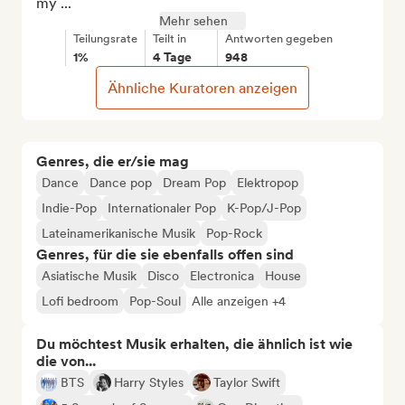
my ...
Mehr sehen
Teilungsrate
Teilt in
Antworten gegeben
1%
4 Tage
948
Ähnliche Kuratoren anzeigen
Genres, die er/sie mag
Dance
Dance pop
Dream Pop
Elektropop
Indie-Pop
Internationaler Pop
K-Pop/J-Pop
Lateinamerikanische Musik
Pop-Rock
Genres, für die sie ebenfalls offen sind
Asiatische Musik
Disco
Electronica
House
Lofi bedroom
Pop-Soul
Alle anzeigen +4
Du möchtest Musik erhalten, die ähnlich ist wie
die von...
BTS
Harry Styles
Taylor Swift