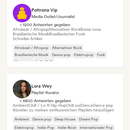
Poltrona Vip
Media Outlet/Journalist
> 1200 Antworten gegeben
Afrobeat / Afropop
Alternativer Rock
Bossa nova
Brasilianische Musik
Brasilianischer Funk
Schreibe Artikel
Afrobeat / Afropop
Alternativer Rock
Brasilianische Musik
Dance pop
Elektropop
Funk
Hyperpop
Indie-Folk
Lora Wey
Playlist-Kurator
> 6800 Antworten gegeben
Ambient
Chill / Lo-fi Hip-Hop
Chill out
Dance
Dance pop
Künstler zu meinen einflussreichen Playlists hinzufügen
Ambient
Dance pop
Deep House
Dream Pop
Elektropop
Indie-Pop
Indie-Rock
Internationaler Pop