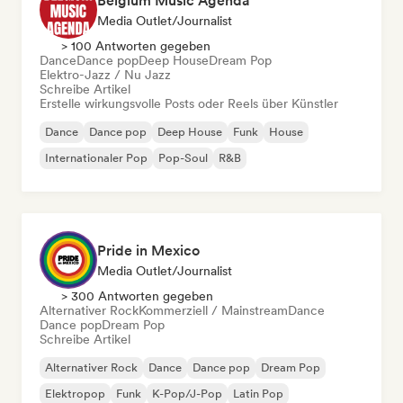
Belgium Music Agenda
Media Outlet/Journalist
> 100 Antworten gegeben
Dance
Dance pop
Deep House
Dream Pop
Elektro-Jazz / Nu Jazz
Schreibe Artikel
Erstelle wirkungsvolle Posts oder Reels über Künstler
Dance
Dance pop
Deep House
Funk
House
Internationaler Pop
Pop-Soul
R&B
Pride in Mexico
Media Outlet/Journalist
> 300 Antworten gegeben
Alternativer Rock
Kommerziell / Mainstream
Dance
Dance pop
Dream Pop
Schreibe Artikel
Alternativer Rock
Dance
Dance pop
Dream Pop
Elektropop
Funk
K-Pop/J-Pop
Latin Pop