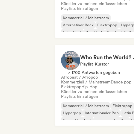
Künstler zu meinen einflussreichen
Playlists hinzufügen
Kommerziell / Mainstream
Alternativer Rock
Elektropop
Hyper
Indie-Rock
Pop-Rock
Psychedelic Po
R&B
Who Run the World?
Playlist-Kurator
> 1700 Antworten gegeben
Afrobeat / Afropop
Kommerziell / Mainstream
Dance pop
Elektropop
Hip-Hop
Künstler zu meinen einflussreichen
Playlists hinzufügen
Kommerziell / Mainstream
Elektropop
Hyperpop
Internationaler Pop
Latin 
Rap auf Englisch
Französischer Rap
R