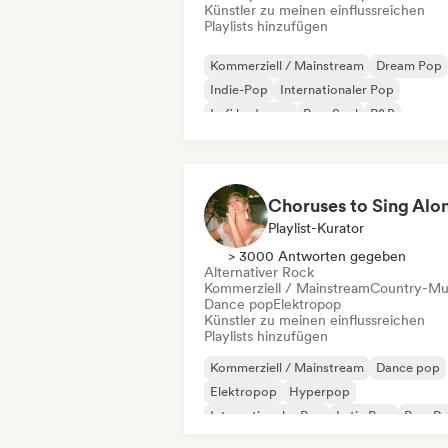
Künstler zu meinen einflussreichen
Playlists hinzufügen
Kommerziell / Mainstream
Dream Pop
Indie-Pop
Internationaler Pop
Lofi bedroom
Pop-Soul
R&B
Sanfter Pop / Ballade
Playlist-Kurator
> 3000 Antworten gegeben
Alternativer Rock
Kommerziell / Mainstream
Country-Mu
Dance pop
Elektropop
Künstler zu meinen einflussreichen
Playlists hinzufügen
Kommerziell / Mainstream
Dance pop
Elektropop
Hyperpop
Internationaler Pop
Latin Pop
Pop-R
Synthpop