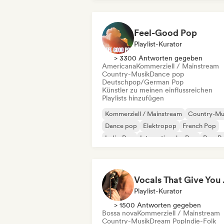
Feel-Good Pop
Playlist-Kurator
> 3300 Antworten gegeben
Americana
Kommerziell / Mainstream
Country-Musik
Dance pop
Deutschpop/German Pop
Künstler zu meinen einflussreichen
Playlists hinzufügen
Kommerziell / Mainstream
Country-Mu
Dance pop
Elektropop
French Pop
Indie-Pop
Internationaler Pop
Pop-R
Vocal
Playlist-Kurator
> 1500 Antworten gegeben
Bossa nova
Kommerziell / Mainstream
Country-Musik
Dream Pop
Indie-Folk