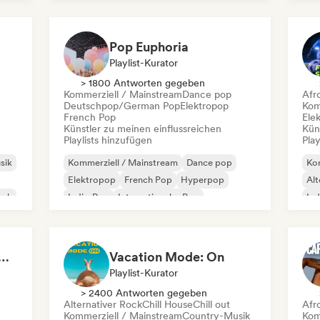
Internationaler Pop
Latin Pop
K-
Pop Euphoria
Playlist-Kurator
> 1800 Antworten gegeben
Kommerziell / Mainstream
Dance pop
Afr
Deutschpop/German Pop
Elektropop
Kom
French Pop
Ele
Künstler zu meinen einflussreichen
Kün
Playlists hinzufügen
Play
sik
Kommerziell / Mainstream
Dance pop
Kom
Elektropop
French Pop
Hyperpop
Alt
ock
Indie-Pop
Internationaler Pop
Ind
K-Pop/J-Pop
Po
s That Give You Chills
Vacation Mode: On
Playlist-Kurator
> 2400 Antworten gegeben
Alternativer Rock
Chill House
Chill out
Afr
Kommerziell / Mainstream
Country-Musik
Kom