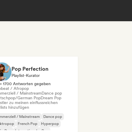
Pop Perfection
Playlist-Kurator
> 1700 Antworten gegeben
obeat / Afropop
merziell / Mainstream
Dance pop
tschpop/German Pop
Dream Pop
stler zu meinen einflussreichen
lists hinzufügen
merziell / Mainstream
Dance pop
ektropop
French Pop
Hyperpop
ie-Pop
Internationaler Pop