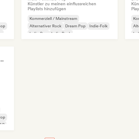
Künstler zu meinen einflussreichen
Kün
Playlists hinzufügen
Play
Kommerziell / Mainstream
Kom
pop
Alternativer Rock
Dream Pop
Indie-Folk
Alt
p
Indie-Pop
Indie-Rock
Ind
Internationaler Pop
Pop-Rock
Po
 Girls! 🔥 Female Empowerment Pop & Girl-Power Anthems
Pop
&B