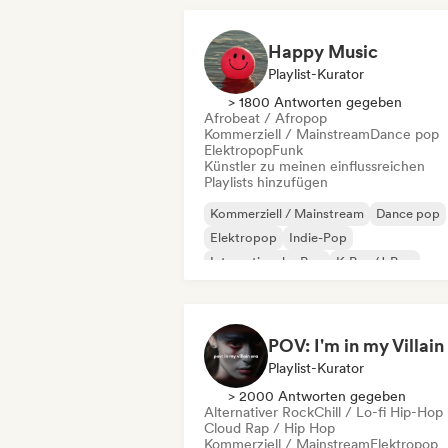
Happy Music
Playlist-Kurator
> 1800 Antworten gegeben
Afrobeat / Afropop
Kommerziell / Mainstream
Dance pop
Elektropop
Funk
Künstler zu meinen einflussreichen
Playlists hinzufügen
Kommerziell / Mainstream
Dance pop
Elektropop
Indie-Pop
Internationaler Pop
K-Pop/J-Pop
Pop-Rock
Psychedelic Pop
Playlist-Kurator
> 2000 Antworten gegeben
Alternativer Rock
Chill / Lo-fi Hip-Hop
Cloud Rap / Hip Hop
Kommerziell / Mainstream
Elektropop