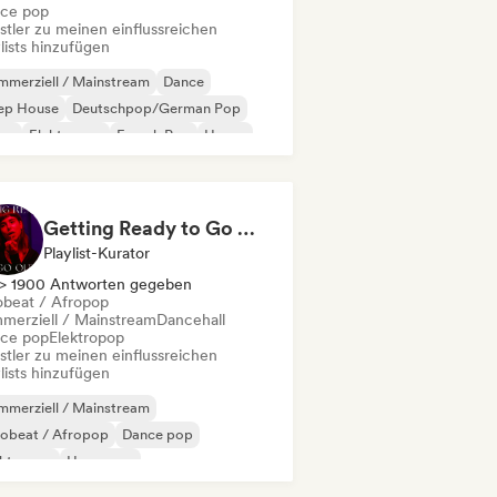
ce pop
stler zu meinen einflussreichen
lists hinzufügen
merziell / Mainstream
Dance
ep House
Deutschpop/German Pop
sco
Elektropop
French Pop
House
Getting Ready to Go Out 🍒💋
Playlist-Kurator
> 1900 Antworten gegeben
obeat / Afropop
merziell / Mainstream
Dancehall
ce pop
Elektropop
stler zu meinen einflussreichen
lists hinzufügen
merziell / Mainstream
robeat / Afropop
Dance pop
ektropop
Hyperpop
ernationaler Pop
Latin Pop
Pop-Soul