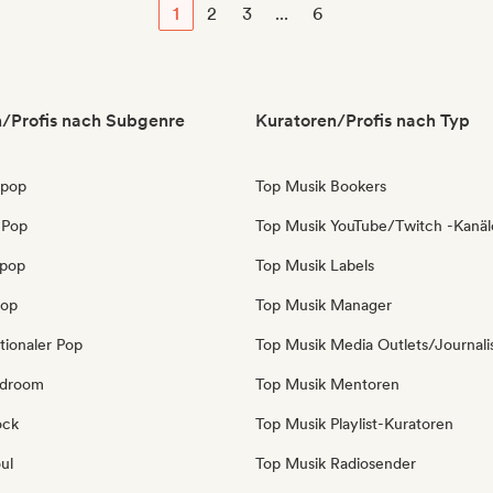
1
2
3
...
6
/Profis nach Subgenre
Kuratoren/Profis nach Typ
 pop
Top Musik Bookers
 Pop
Top Musik YouTube/Twitch -Kanäl
opop
Top Musik Labels
Pop
Top Musik Manager
tionaler Pop
Top Musik Media Outlets/Journali
edroom
Top Musik Mentoren
ock
Top Musik Playlist-Kuratoren
ul
Top Musik Radiosender