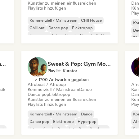
Künstler zu meinen einflussreichen
Dan
Playlists hinzufügen
Kün
Play
Kommerziell / Mainstream
Chill House
Kom
Chill out
Dance pop
Elektropop
De
Hyperpop
Internationaler Pop
Latin Pop
Di
Choruses to Sing Along To
Sweat & Pop: Gym Mode 💦
Playlist-Kurator
> 1700 Antworten gegeben
Afrobeat / Afropop
Afr
sik
Kommerziell / Mainstream
Dance
Kom
Dance pop
Elektropop
Dan
Künstler zu meinen einflussreichen
Kün
Playlists hinzufügen
Play
Kommerziell / Mainstream
Dance
Kom
Dance pop
Elektropop
Hyperpop
Af
ock
Internationaler Pop
Latin Pop
Synthpop
El
Int