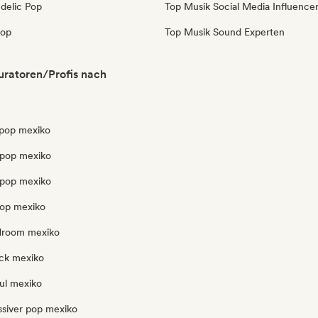
delic Pop
Top Musik Social Media Influence
pop
Top Musik Sound Experten
ratoren/Profis nach
pop mexiko
pop mexiko
opop mexiko
pop mexiko
edroom mexiko
ck mexiko
ul mexiko
ssiver pop mexiko