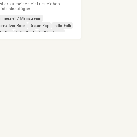
stler zu meinen einflussreichen
lists hinzufügen
merziell / Mainstream
ernativer Rock
Dream Pop
Indie-Folk
ie-Pop
Indie-Rock
Lofi bedroom
p-Soul