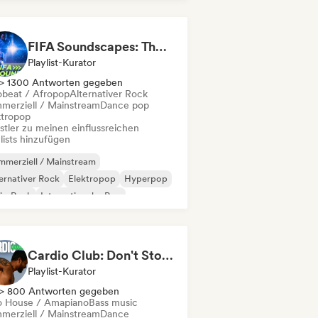
Pop/J-Pop
FIFA Soundscapes: The Ultimate Soundtrack ⚽️ Festival Indie, Electropop & Dance Anthems
Playlist-Kurator
> 1300 Antworten gegeben
obeat / Afropop
Alternativer Rock
merziell / Mainstream
Dance pop
ktropop
stler zu meinen einflussreichen
lists hinzufügen
merziell / Mainstream
ernativer Rock
Elektropop
Hyperpop
ie-Rock
Internationaler Pop
p-Rock
Psychedelic Pop
Cardio Club: Don't Stop! 💦
Playlist-Kurator
> 800 Antworten gegeben
o House / Amapiano
Bass music
merziell / Mainstream
Dance