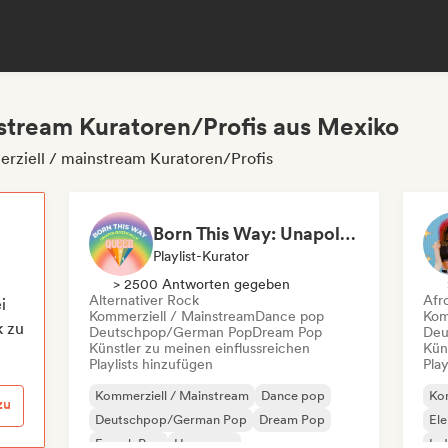
stream Kuratoren/Profis aus Mexiko
rziell / mainstream Kuratoren/Profis
Born This Way: Unapologetically Queer
Playlist-Kurator
> 2500 Antworten gegeben
Alternativer Rock
Afr
i
Kommerziell / Mainstream
Dance pop
Kom
k zu
Deutschpop/German Pop
Dream Pop
Deu
Künstler zu meinen einflussreichen
Kün
Playlists hinzufügen
Play
Kommerziell / Mainstream
Dance pop
Kom
zu
Deutschpop/German Pop
Dream Pop
El
French Pop
Hyperpop
Ind