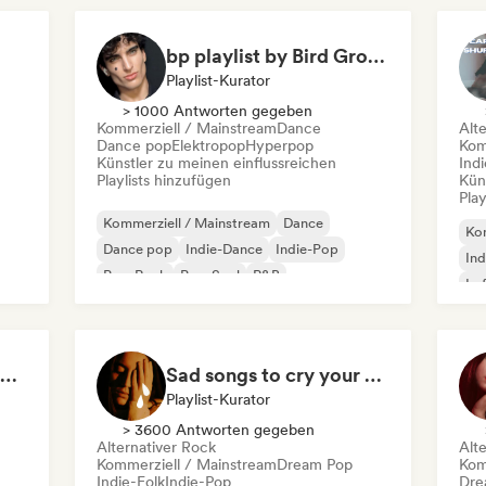
bp playlist by Bird Group
Playlist-Kurator
> 1000 Antworten gegeben
Kommerziell / Mainstream
Dance
Alt
Dance pop
Elektropop
Hyperpop
Kom
Künstler zu meinen einflussreichen
Indi
Playlists hinzufügen
Kün
Play
Kommerziell / Mainstream
Dance
Kom
Dance pop
Indie-Dance
Indie-Pop
Ind
Pop-Rock
Pop-Soul
R&B
Lo
Si
POV: I'm in my Villain Era
Sad songs to cry your eyes out
Playlist-Kurator
> 3600 Antworten gegeben
Alternativer Rock
Alt
Kommerziell / Mainstream
Dream Pop
Kom
Indie-Folk
Indie-Pop
Dre