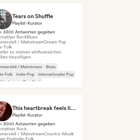
Tears on Shuffle
Playlist-Kurator
> 3300 Antworten gegeben
ernativer Rock
Blues
merziell / Mainstream
Dream Pop
e-Folk
stler zu meinen einflussreichen
lists hinzufügen
merziell / Mainstream
Blues
ie-Folk
Indie-Pop
Internationaler Pop
fi bedroom
Pop-Soul
nger-Songwriter
This heartbreak feels like the end of the world
Playlist-Kurator
> 3000 Antworten gegeben
ernativer Rock
merziell / Mainstream
Country-Musik
am Pop
Indie-Folk