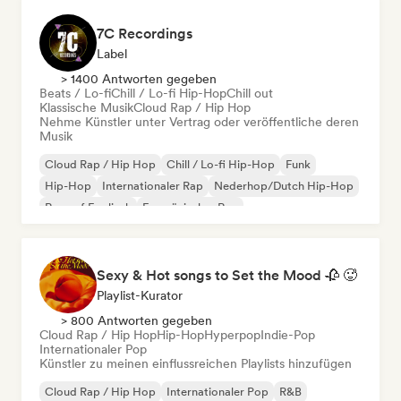
7C Recordings
Label
> 1400 Antworten gegeben
Beats / Lo-fi
Chill / Lo-fi Hip-Hop
Chill out
Klassische Musik
Cloud Rap / Hip Hop
Nehme Künstler unter Vertrag oder veröffentliche deren
Musik
Cloud Rap / Hip Hop
Chill / Lo-fi Hip-Hop
Funk
Hip-Hop
Internationaler Rap
Nederhop/Dutch Hip-Hop
Rap auf Englisch
Französischer Rap
Sexy & Hot songs to Set the Mood 🥀 🥵
Playlist-Kurator
> 800 Antworten gegeben
Cloud Rap / Hip Hop
Hip-Hop
Hyperpop
Indie-Pop
Internationaler Pop
Künstler zu meinen einflussreichen Playlists hinzufügen
Cloud Rap / Hip Hop
Internationaler Pop
R&B