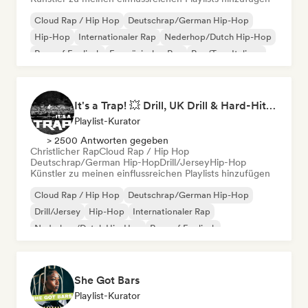
Cloud Rap / Hip Hop
Deutschrap/German Hip-Hop
Hip-Hop
Internationaler Rap
Nederhop/Dutch Hip-Hop
Rap auf Englisch
Französischer Rap
Rap/Trap Italiano
It's a Trap! 💥 Drill, UK Drill & Hard-Hitting Trap
Playlist-Kurator
> 2500 Antworten gegeben
Christlicher Rap
Cloud Rap / Hip Hop
Deutschrap/German Hip-Hop
Drill/Jersey
Hip-Hop
Künstler zu meinen einflussreichen Playlists hinzufügen
Cloud Rap / Hip Hop
Deutschrap/German Hip-Hop
Drill/Jersey
Hip-Hop
Internationaler Rap
Nederhop/Dutch Hip-Hop
Rap auf Englisch
Französischer Rap
She Got Bars
Playlist-Kurator