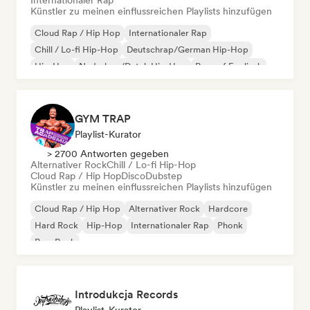
Internationaler Rap
Künstler zu meinen einflussreichen Playlists hinzufügen
Cloud Rap / Hip Hop
Internationaler Rap
Chill / Lo-fi Hip-Hop
Deutschrap/German Hip-Hop
Hip-Hop
Nederhop/Dutch Hip-Hop
Rap auf Englisch
Französischer Rap
GYM TRAP
Playlist-Kurator
> 2700 Antworten gegeben
Alternativer Rock
Chill / Lo-fi Hip-Hop
Cloud Rap / Hip Hop
Disco
Dubstep
Künstler zu meinen einflussreichen Playlists hinzufügen
Cloud Rap / Hip Hop
Alternativer Rock
Hardcore
Hard Rock
Hip-Hop
Internationaler Rap
Phonk
Pop-Rock
Introdukcja Records