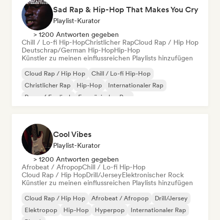
Sad Rap & Hip-Hop That Makes You Cry
Playlist-Kurator
> 1200 Antworten gegeben
Chill / Lo-fi Hip-Hop
Christlicher Rap
Cloud Rap / Hip Hop
Deutschrap/German Hip-Hop
Hip-Hop
Künstler zu meinen einflussreichen Playlists hinzufügen
Cloud Rap / Hip Hop
Chill / Lo-fi Hip-Hop
Christlicher Rap
Hip-Hop
Internationaler Rap
Rap auf Englisch
Französischer Rap
Deutschrap/German Hip-Hop
Cool Vibes
Playlist-Kurator
> 1200 Antworten gegeben
Afrobeat / Afropop
Chill / Lo-fi Hip-Hop
Cloud Rap / Hip Hop
Drill/Jersey
Elektronischer Rock
Künstler zu meinen einflussreichen Playlists hinzufügen
Cloud Rap / Hip Hop
Afrobeat / Afropop
Drill/Jersey
Elektropop
Hip-Hop
Hyperpop
Internationaler Rap