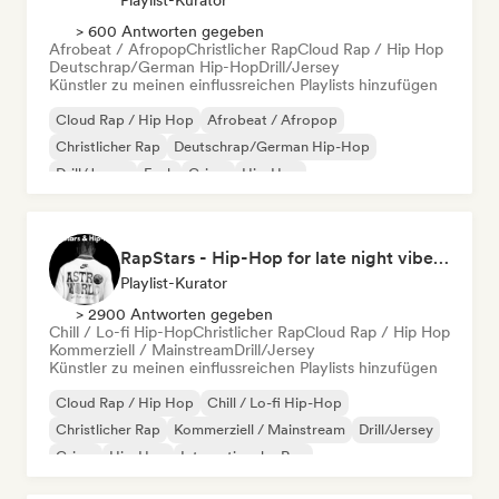
Playlist-Kurator
> 600 Antworten gegeben
Afrobeat / Afropop
Christlicher Rap
Cloud Rap / Hip Hop
Deutschrap/German Hip-Hop
Drill/Jersey
Künstler zu meinen einflussreichen Playlists hinzufügen
Cloud Rap / Hip Hop
Afrobeat / Afropop
Christlicher Rap
Deutschrap/German Hip-Hop
Drill/Jersey
Funk
Grime
Hip-Hop
RapStars - Hip-Hop for late night vibes (by Music Outsider)
Playlist-Kurator
> 2900 Antworten gegeben
Chill / Lo-fi Hip-Hop
Christlicher Rap
Cloud Rap / Hip Hop
Kommerziell / Mainstream
Drill/Jersey
Künstler zu meinen einflussreichen Playlists hinzufügen
Cloud Rap / Hip Hop
Chill / Lo-fi Hip-Hop
Christlicher Rap
Kommerziell / Mainstream
Drill/Jersey
Grime
Hip-Hop
Internationaler Rap