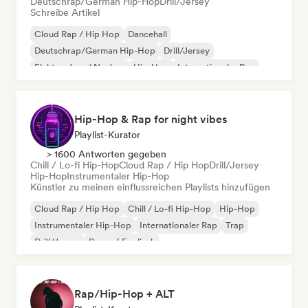
Deutschrap/German Hip-Hop
Drill/Jersey
Schreibe Artikel
Cloud Rap / Hip Hop
Dancehall
Deutschrap/German Hip-Hop
Drill/Jersey
Elektro-Jazz / Nu Jazz
Hip-Hop
Internationaler Rap
Latin Pop
Hip-Hop & Rap for night vibes
Playlist-Kurator
> 1600 Antworten gegeben
Chill / Lo-fi Hip-Hop
Cloud Rap / Hip Hop
Drill/Jersey
Hip-Hop
Instrumentaler Hip-Hop
Künstler zu meinen einflussreichen Playlists hinzufügen
Cloud Rap / Hip Hop
Chill / Lo-fi Hip-Hop
Hip-Hop
Instrumentaler Hip-Hop
Internationaler Rap
Trap
Drill/Jersey
Rap auf Englisch
Rap/Hip-Hop + ALT