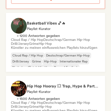
Basketball Vibes 🏀🔥
Playlist-Kurator
> 1200 Antworten gegeben
Cloud Rap / Hip Hop
Deutschrap/German Hip-Hop
Drill/Jersey
Grime
Hip-Hop
Künstler zu meinen einflussreichen Playlists hinzufügen
Cloud Rap / Hip Hop
Deutschrap/German Hip-Hop
Drill/Jersey
Grime
Hip-Hop
Internationaler Rap
Nederhop/Dutch Hip-Hop
Rap auf Englisch
Hip Hop Hooray 💥 Trap, Hype & Party Rap Bangers
Playlist-Kurator
> 1500 Antworten gegeben
Cloud Rap / Hip Hop
Deutschrap/German Hip-Hop
Drill/Jersey
Grime
Hip-Hop
Künstler zu meinen einflussreichen Playlists hinzufügen