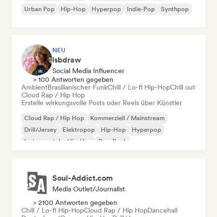
Urban Pop
Hip-Hop
Hyperpop
Indie-Pop
Synthpop
NEU
lsbdraw
Social Media Influencer
> 100 Antworten gegeben
Ambient
Brasilianischer Funk
Chill / Lo-fi Hip-Hop
Chill out
Cloud Rap / Hip Hop
Erstelle wirkungsvolle Posts oder Reels über Künstler
Cloud Rap / Hip Hop
Kommerziell / Mainstream
Drill/Jersey
Elektropop
Hip-Hop
Hyperpop
Instrumentaler Hip-Hop
Pop-Rock
Soul-Addict.com
Media Outlet/Journalist
> 2100 Antworten gegeben
Chill / Lo-fi Hip-Hop
Cloud Rap / Hip Hop
Dancehall