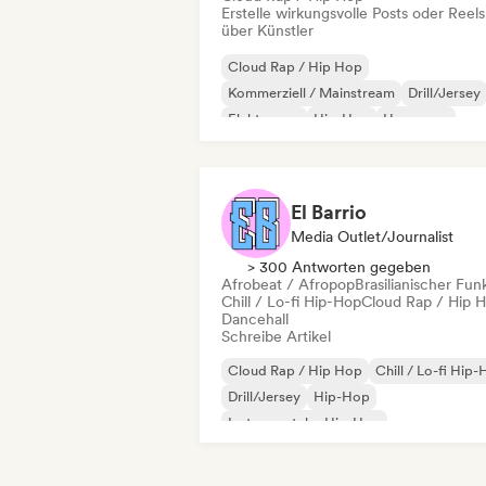
Erstelle wirkungsvolle Posts oder Reels
über Künstler
Cloud Rap / Hip Hop
Kommerziell / Mainstream
Drill/Jersey
Elektropop
Hip-Hop
Hyperpop
Instrumentaler Hip-Hop
Pop-Rock
El Barrio
Media Outlet/Journalist
> 300 Antworten gegeben
Afrobeat / Afropop
Brasilianischer Fun
Chill / Lo-fi Hip-Hop
Cloud Rap / Hip 
Dancehall
Schreibe Artikel
Cloud Rap / Hip Hop
Chill / Lo-fi Hip
Drill/Jersey
Hip-Hop
Instrumentaler Hip-Hop
Internationaler Rap
Latin Pop
Moderner Jazz