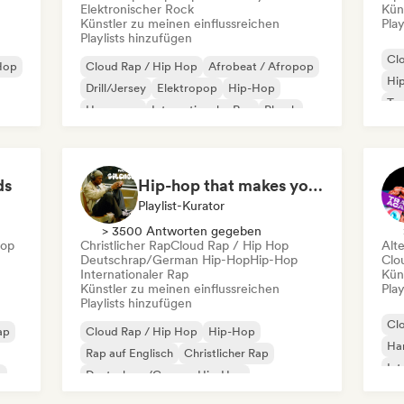
Elektronischer Rock
Kün
Künstler zu meinen einflussreichen
Play
Playlists hinzufügen
Cl
-Hop
Cloud Rap / Hip Hop
Afrobeat / Afropop
Hi
Drill/Jersey
Elektropop
Hip-Hop
Tr
Hyperpop
Internationaler Rap
Phonk
ds
Hip-hop that makes you nod in silence
Playlist-Kurator
> 3500 Antworten gegeben
Hop
Christlicher Rap
Cloud Rap / Hip Hop
Alt
Deutschrap/German Hip-Hop
Hip-Hop
Clo
Internationaler Rap
Kün
Künstler zu meinen einflussreichen
Play
Playlists hinzufügen
Cl
ap
Cloud Rap / Hip Hop
Hip-Hop
Ha
Rap auf Englisch
Christlicher Rap
Int
p
Deutschrap/German Hip-Hop
Internationaler Rap