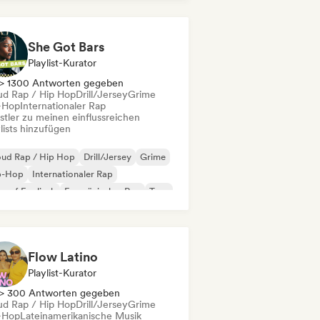
derhop/Dutch Hip-Hop
 auf Englisch
Französischer Rap
She Got Bars
Playlist-Kurator
> 1300 Antworten gegeben
ud Rap / Hip Hop
Drill/Jersey
Grime
-Hop
Internationaler Rap
stler zu meinen einflussreichen
lists hinzufügen
oud Rap / Hip Hop
Drill/Jersey
Grime
p-Hop
Internationaler Rap
 auf Englisch
Französischer Rap
Trap
Flow Latino
Playlist-Kurator
> 300 Antworten gegeben
ud Rap / Hip Hop
Drill/Jersey
Grime
-Hop
Lateinamerikanische Musik