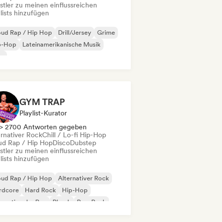
stler zu meinen einflussreichen
lists hinzufügen
oud Rap / Hip Hop
Drill/Jersey
Grime
p-Hop
Lateinamerikanische Musik
ap
GYM TRAP
Playlist-Kurator
> 2700 Antworten gegeben
ernativer Rock
Chill / Lo-fi Hip-Hop
ud Rap / Hip Hop
Disco
Dubstep
stler zu meinen einflussreichen
lists hinzufügen
oud Rap / Hip Hop
Alternativer Rock
rdcore
Hard Rock
Hip-Hop
ernationaler Rap
Phonk
Pop-Rock