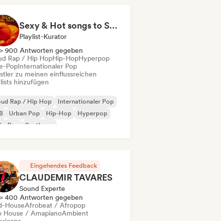
Sexy & Hot songs to Set the Mood 🥀 🥵
Playlist-Kurator
> 900 Antworten gegeben
ud Rap / Hip Hop
Hip-Hop
Hyperpop
ie-Pop
Internationaler Pop
stler zu meinen einflussreichen
lists hinzufügen
oud Rap / Hip Hop
Internationaler Pop
B
Urban Pop
Hip-Hop
Hyperpop
ie-Pop
Synthpop
Eingehendes Feedback
CLAUDEMIR TAVARES
Sound Experte
> 400 Antworten gegeben
d-House
Afrobeat / Afropop
o House / Amapiano
Ambient