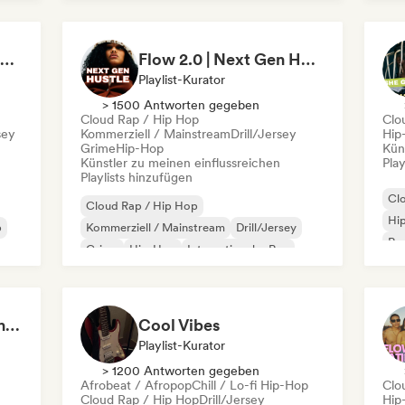
Nederhop/Dutch Hip-Hop
Ne
Rap auf Englisch
Rap
Hip Hop Hooray 💥 Trap, Hype & Party Rap Bangers
Flow 2.0 | Next Gen Hustle
Playlist-Kurator
> 1500 Antworten gegeben
Cloud Rap / Hip Hop
Clo
sey
Kommerziell / Mainstream
Drill/Jersey
Hip
Grime
Hip-Hop
Kün
Künstler zu meinen einflussreichen
Play
Playlists hinzufügen
Cl
Cloud Rap / Hip Hop
Hi
p
Kommerziell / Mainstream
Drill/Jersey
Rap
Grime
Hip-Hop
Internationaler Rap
Rap auf Englisch
Französischer Rap
Sad Rap & Hip-Hop That Makes You Cry
Cool Vibes
Playlist-Kurator
> 1200 Antworten gegeben
Afrobeat / Afropop
Chill / Lo-fi Hip-Hop
Clo
Cloud Rap / Hip Hop
Drill/Jersey
Hip