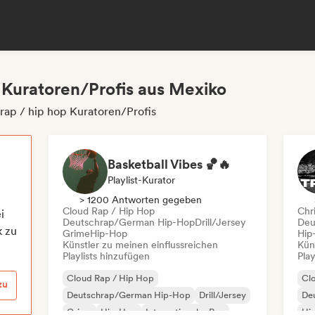
p Kuratoren/Profis aus Mexiko
rap / hip hop Kuratoren/Profis
Basketball Vibes 🏀🔥
Playlist-Kurator
> 1200 Antworten gegeben
Cloud Rap / Hip Hop
Chri
i
Deutschrap/German Hip-Hop
Drill/Jersey
Deu
k zu
Grime
Hip-Hop
Hip
Künstler zu meinen einflussreichen
Kün
Playlists hinzufügen
Play
Cloud Rap / Hip Hop
Cl
zu
Deutschrap/German Hip-Hop
Drill/Jersey
De
Grime
Hip-Hop
Internationaler Rap
Hi