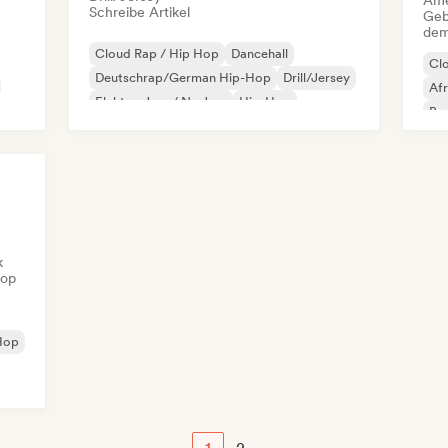
Ame
Schreibe Artikel
Geb
dem
Cloud Rap / Hip Hop
Dancehall
Cl
Deutschrap/German Hip-Hop
Drill/Jersey
Af
Elektro-Jazz / Nu Jazz
Hip-Hop
Bas
Internationaler Rap
Latin Pop
Chi
k
Hop
-Hop