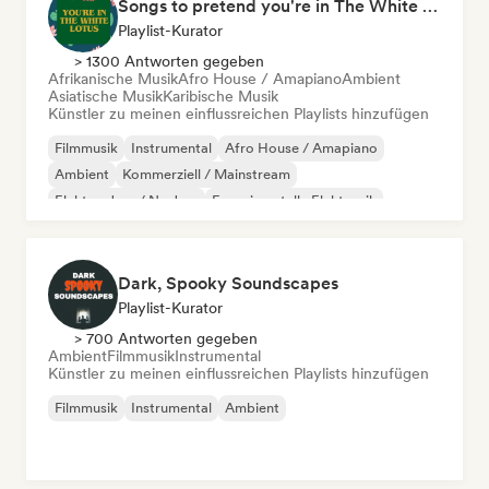
Songs to pretend you're in The White Lotus
Playlist-Kurator
> 1300 Antworten gegeben
Afrikanische Musik
Afro House / Amapiano
Ambient
Asiatische Musik
Karibische Musik
Künstler zu meinen einflussreichen Playlists hinzufügen
Filmmusik
Instrumental
Afro House / Amapiano
Ambient
Kommerziell / Mainstream
Elektro-Jazz / Nu Jazz
Experimentelle Elektronik
Jazz-Fusion
Dark, Spooky Soundscapes
Playlist-Kurator
> 700 Antworten gegeben
Ambient
Filmmusik
Instrumental
Künstler zu meinen einflussreichen Playlists hinzufügen
Filmmusik
Instrumental
Ambient