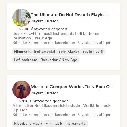
The Ultimate Do Not Disturb Playlist 🔕 Neo-Classical & Ambient Piano
Playlist-Kurator
> 500 Antworten gegeben
Beats / Lo-fi
Filmmusik
Instrumental
Lofi bedroom
Relaxation / New Age
Künstler zu meinen einflussreichen Playlists hinzufügen
Filmmusik
Instrumental
Solo-Klavier
Beats / Lo-fi
Lofi bedroom
Relaxation / New Age
Music to Conquer Worlds To ⚔️ Epic Orchestral, Cinematic & Trailer Music
Playlist-Kurator
> 1900 Antworten gegeben
Alternativer Rock
Bass music
Klassische Musik
Filmmusik
Hip-Hop
Künstler zu meinen einflussreichen Playlists hinzufügen
Klassische Musik
Filmmusik
Instrumental