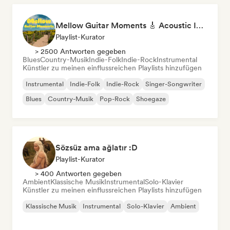
Mellow Guitar Moments 🎸 Acoustic Indie Folk & Singer-Songwriter
Playlist-Kurator
> 2500 Antworten gegeben
Blues
Country-Musik
Indie-Folk
Indie-Rock
Instrumental
Künstler zu meinen einflussreichen Playlists hinzufügen
Instrumental
Indie-Folk
Indie-Rock
Singer-Songwriter
Blues
Country-Musik
Pop-Rock
Shoegaze
Sözsüz ama ağlatır :D
Playlist-Kurator
> 400 Antworten gegeben
Ambient
Klassische Musik
Instrumental
Solo-Klavier
Künstler zu meinen einflussreichen Playlists hinzufügen
Klassische Musik
Instrumental
Solo-Klavier
Ambient