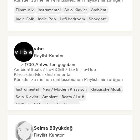
Künstler zu meinen einflussreichen Playlists hinzufügen
Filmmusik
Instrumental
Solo-Klavier
Ambient
Indie-Folk
Indie-Pop
Lofi bedroom
Shoegaze
vibe
Playlist-Kurator
> 1700 Antworten gegeben
Ambient
Beats / Lo-fi
Chill / Lo-fi Hip-Hop
Klassische Musik
Instrumental
Künstler zu meinen einflussreichen Playlists hinzufügen
Instrumental
Neo / Modern Klassisch
Klassische Musik
Solo-Klavier
Ambient
Beats / Lo-fi
Chill / Lo-fi Hip-Hop
Synthwave
Selma Büyükdağ
Playlist-Kurator