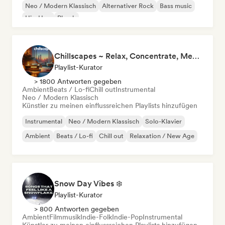
Neo / Modern Klassisch
Alternativer Rock
Bass music
Hip-Hop
Phonk
Chillscapes ~ Relax, Concentrate, Meditate, Sleep, Dream
Playlist-Kurator
> 1800 Antworten gegeben
Ambient
Beats / Lo-fi
Chill out
Instrumental
Neo / Modern Klassisch
Künstler zu meinen einflussreichen Playlists hinzufügen
Instrumental
Neo / Modern Klassisch
Solo-Klavier
Ambient
Beats / Lo-fi
Chill out
Relaxation / New Age
Snow Day Vibes ❄️
Playlist-Kurator
> 800 Antworten gegeben
Ambient
Filmmusik
Indie-Folk
Indie-Pop
Instrumental