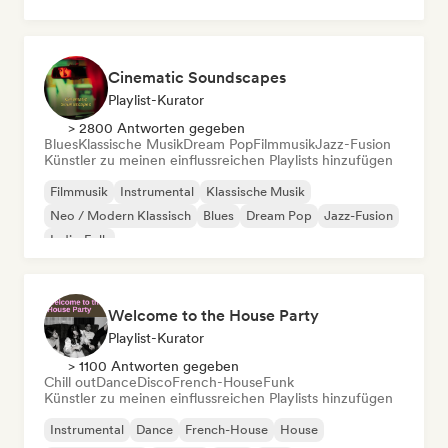
Cinematic Soundscapes
Playlist-Kurator
> 2800 Antworten gegeben
Blues
Klassische Musik
Dream Pop
Filmmusik
Jazz-Fusion
Künstler zu meinen einflussreichen Playlists hinzufügen
Filmmusik
Instrumental
Klassische Musik
Neo / Modern Klassisch
Blues
Dream Pop
Jazz-Fusion
Indie-Folk
Welcome to the House Party
Playlist-Kurator
> 1100 Antworten gegeben
Chill out
Dance
Disco
French-House
Funk
Künstler zu meinen einflussreichen Playlists hinzufügen
Instrumental
Dance
French-House
House