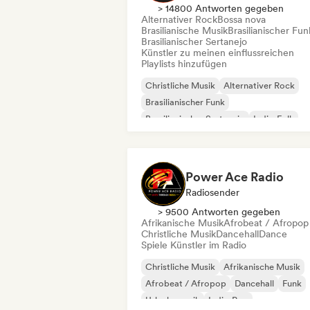
> 14800 Antworten gegeben
Alternativer Rock
Bossa nova
Brasilianische Musik
Brasilianischer Fun
Brasilianischer Sertanejo
Künstler zu meinen einflussreichen
Playlists hinzufügen
Christliche Musik
Alternativer Rock
Brasilianischer Funk
Brasilianischer Sertanejo
Indie-Folk
Indie-Pop
Indie-Rock
Pop-Rock
Power Ace Radio
Radiosender
> 9500 Antworten gegeben
Afrikanische Musik
Afrobeat / Afropop
Christliche Musik
Dancehall
Dance
Spiele Künstler im Radio
Christliche Musik
Afrikanische Musik
Afrobeat / Afropop
Dancehall
Funk
Urlaubsmusik
Indie-Pop