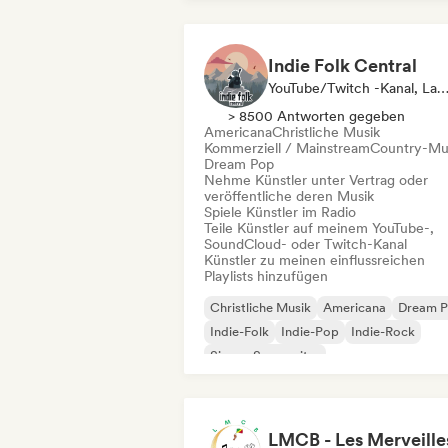
Indie Folk Central
YouTube/Twitch -Kanal, Label, Playlist-Kurator, Radios
> 8500 Antworten gegeben
Americana
Christliche Musik
Kommerziell / Mainstream
Country-Mu
Dream Pop
Nehme Künstler unter Vertrag oder
veröffentliche deren Musik
Spiele Künstler im Radio
Teile Künstler auf meinem YouTube-,
SoundCloud- oder Twitch-Kanal
Künstler zu meinen einflussreichen
Playlists hinzufügen
Christliche Musik
Americana
Dream 
Indie-Folk
Indie-Pop
Indie-Rock
Singer-Songwriter
Kommerziell / Mainstream