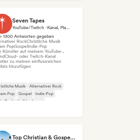
nger-Songwriter
Sanfter Pop / Ballade
Seven Tapes
YouTube/Twitch -Kanal, Playlist-Kurator
> 1300 Antworten gegeben
ernativer Rock
Christliche Musik
am Pop
Gospel
Indie-Pop
le Künstler auf meinem YouTube-,
ndCloud- oder Twitch-Kanal
stler zu meinen einflussreichen
lists hinzufügen
istliche Musik
Alternativer Rock
eam Pop
Gospel
Indie-Pop
ie-Rock
Lofi bedroom
ychedelic Pop
Top Christian & Gospel for the Soul