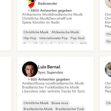
Radiosender
> 5800 Antworten gegeben
Afrikanische Musik
Brasilianische Musik
Chr
Christliche Musik
Dancehall
Funk
Chr
Spiele Künstler im Radio
Kün
Play
Christliche Musik
Afrikanische Musik
Chr
Hip-Hop
Internationaler Pop
Pop-Soul
Go
Rap auf Englisch
Französischer Rap
R&B
Luis Bernal
Sync Supervisor
> 600 Antworten gegeben
Ambient
Bossa nova
Brasilianische Musik
Chr
Brasilianischer Funk
Karibische Musik
Kün
Lizenziere oder vertrete Tracks für Sync
Play
Christliche Musik
Bossa nova
Chr
Brasilianische Musik
Brasilianischer Funk