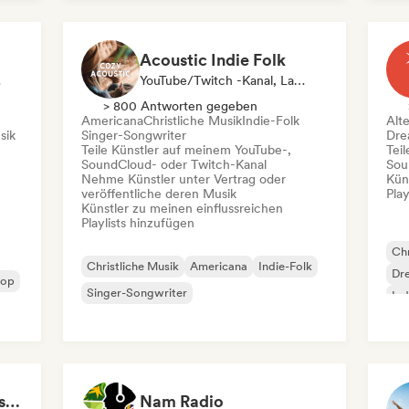
Französischer Rap
R&B
Soul
Si
Acoustic Indie Folk
ender
YouTube/Twitch -Kanal, Label, Playlist-Kurator
> 800 Antworten gegeben
Americana
Christliche Musik
Indie-Folk
Alt
sik
Singer-Songwriter
Dre
Teile Künstler auf meinem YouTube-,
Tei
SoundCloud- oder Twitch-Kanal
Sou
Nehme Künstler unter Vertrag oder
Kün
veröffentliche deren Musik
Play
Künstler zu meinen einflussreichen
Playlists hinzufügen
Chr
Christliche Musik
Americana
Indie-Folk
Dr
Pop
Singer-Songwriter
Ind
Ps
LMCB - Les Merveilles du Congo 🇨🇬
Nam Radio