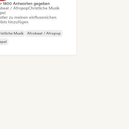
> 1800 Antworten gegeben
obeat / Afropop
Christliche Musik
pel
stler zu meinen einflussreichen
lists hinzufügen
istliche Musik
Afrobeat / Afropop
spel