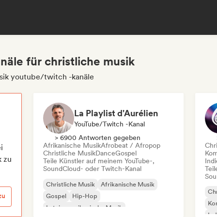
äle für christliche musik
sik youtube/twitch -kanäle
La Playlist d'Aurélien
YouTube/Twitch -Kanal
> 6900 Antworten gegeben
Afrikanische Musik
Afrobeat / Afropop
Chr
i
Christliche Musik
Dance
Gospel
Kom
k zu
Teile Künstler auf meinem YouTube-,
Ind
SoundCloud- oder Twitch-Kanal
Tei
Sou
Christliche Musik
Afrikanische Musik
Chr
zu
Gospel
Hip-Hop
Kom
Lateinamerikanische Musik
Ind