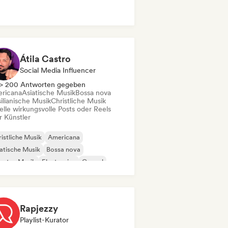
Átila Castro
Social Media Influencer
> 200 Antworten gegeben
ricana
Asiatische Musik
Bossa nova
ilianische Musik
Christliche Musik
elle wirkungsvolle Posts oder Reels
r Künstler
istliche Musik
Americana
atische Musik
Bossa nova
untry-Musik
Electronica
Gospel
einamerikanische Musik
Rapjezzy
Playlist-Kurator