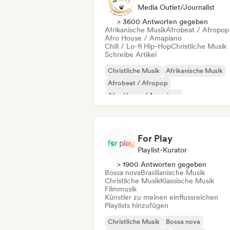
Media Outlet/Journalist
> 3600 Antworten gegeben
Afrikanische Musik
Afrobeat / Afropop
Afro House / Amapiano
Chill / Lo-fi Hip-Hop
Christliche Musik
Schreibe Artikel
Christliche Musik
Afrikanische Musik
Afrobeat / Afropop
Afro House / Amapiano
Chill / Lo-fi Hip-Hop
Hip-Hop
Internationaler Rap
Rap auf Englisch
For Play
Playlist-Kurator
> 1900 Antworten gegeben
Bossa nova
Brasilianische Musik
Christliche Musik
Klassische Musik
Filmmusik
Künstler zu meinen einflussreichen
Playlists hinzufügen
Christliche Musik
Bossa nova