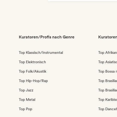
Rap auf Englisch
Kuratoren/Profis nach Genre
Kuratoren
Top Klassisch/Instrumental
Top Afrika
Top Elektronisch
Top Asiati
Top Folk/Akustik
Top Bossa 
Top Hip-Hop/Rap
Top Brasili
Top Jazz
Top Brasili
Top Metal
Top Karibi
Top Pop
Top Danceh