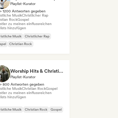
Playlist-Kurator
> 1200 Antworten gegeben
istliche Musik
Christlicher Rap
istian Rock
Gospel
stler zu meinen einflussreichen
lists hinzufügen
istliche Musik
Christlicher Rap
spel
Christian Rock
Worship Hits & Christian Hits by Zac & Mikaela
Playlist-Kurator
> 800 Antworten gegeben
istliche Musik
Christian Rock
Gospel
stler zu meinen einflussreichen
lists hinzufügen
istliche Musik
Christian Rock
Gospel