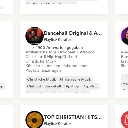
Karibische Musik
Dancehall
k
Lateinamerikanische Musik
Latin Pop
?
Dancehall Original & African Music
Playlist-Kurator
> 4900 Antworten gegeben
Afrikanische Musik
Afrobeat / Afropop
Ame
Chill / Lo-fi Hip-Hop
Chill out
Bras
Christliche Musik
Erst
Künstler zu meinen einflussreichen
übe
Playlists hinzufügen
Chr
Christliche Musik
Afrikanische Musik
Asi
op
Chill out
Dancehall
Hip-Hop
Pop-Soul
Co
Rap auf Englisch
Französischer Rap
Lat
TOP CHRISTIAN HITS 2026 by Universal Hits
Playlist-Kurator