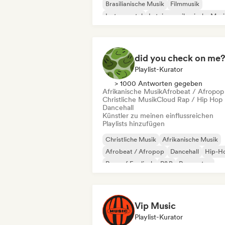
Brasilianische Musik
Filmmusik
Instrumental
Lateinamerikanische Musi
Singer-Songwriter
Solo-Klavier
did you check on me
Playlist-Kurator
> 1000 Antworten gegeben
Afrikanische Musik
Afrobeat / Afropop
Christliche Musik
Cloud Rap / Hip Hop
Dancehall
Künstler zu meinen einflussreichen
Playlists hinzufügen
Christliche Musik
Afrikanische Musik
Afrobeat / Afropop
Dancehall
Hip-H
Rap auf Englisch
R&B
Reggaeton
Vip Music
Playlist-Kurator