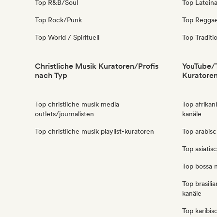
Top R&B/Soul
Top Latein
Top Rock/Punk
Top Regga
Top World / Spirituell
Top Traditi
Christliche Musik Kuratoren/Profis
YouTube/
nach Typ
Kuratoren
Top christliche musik media
Top afrika
outlets/journalisten
kanäle
Top christliche musik playlist-kuratoren
Top arabis
Top asiati
Top bossa 
Top brasili
kanäle
Top karibi