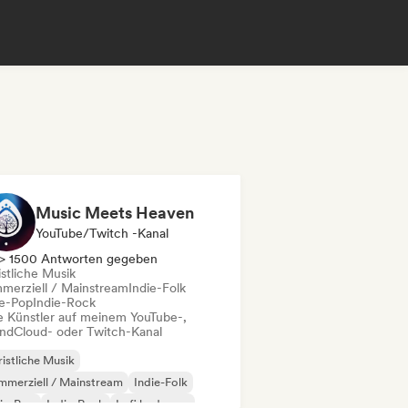
Music Meets Heaven
YouTube/Twitch -Kanal
> 1500 Antworten gegeben
istliche Musik
merziell / Mainstream
Indie-Folk
ie-Pop
Indie-Rock
le Künstler auf meinem YouTube-,
ndCloud- oder Twitch-Kanal
istliche Musik
merziell / Mainstream
Indie-Folk
ie-Pop
Indie-Rock
Lofi bedroom