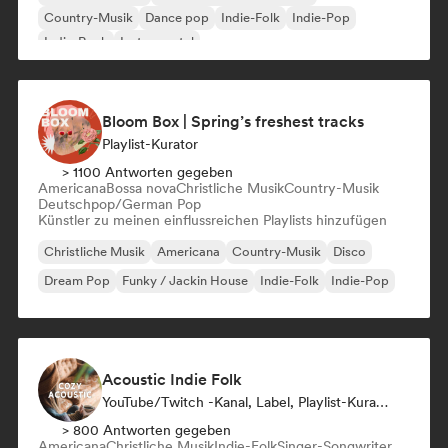
Country-Musik
Dance pop
Indie-Folk
Indie-Pop
Indie-Rock
Instrumental
Bloom Box | Spring’s freshest tracks
Playlist-Kurator
> 1100 Antworten gegeben
Americana
Bossa nova
Christliche Musik
Country-Musik
Deutschpop/German Pop
Künstler zu meinen einflussreichen Playlists hinzufügen
Christliche Musik
Americana
Country-Musik
Disco
Dream Pop
Funky / Jackin House
Indie-Folk
Indie-Pop
Acoustic Indie Folk
YouTube/Twitch -Kanal, Label, Playlist-Kurator
> 800 Antworten gegeben
Americana
Christliche Musik
Indie-Folk
Singer-Songwriter