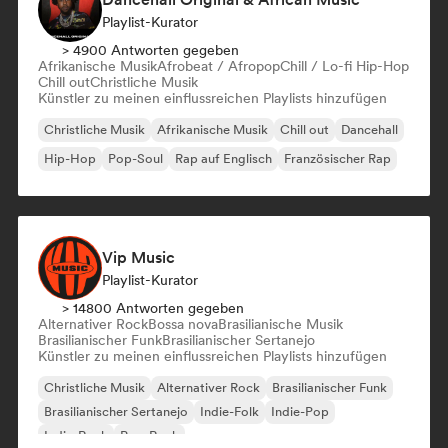
Playlist-Kurator
> 4900 Antworten gegeben
Afrikanische Musik
Afrobeat / Afropop
Chill / Lo-fi Hip-Hop
Chill out
Christliche Musik
Künstler zu meinen einflussreichen Playlists hinzufügen
Christliche Musik
Afrikanische Musik
Chill out
Dancehall
Hip-Hop
Pop-Soul
Rap auf Englisch
Französischer Rap
Vip Music
Playlist-Kurator
> 14800 Antworten gegeben
Alternativer Rock
Bossa nova
Brasilianische Musik
Brasilianischer Funk
Brasilianischer Sertanejo
Künstler zu meinen einflussreichen Playlists hinzufügen
Christliche Musik
Alternativer Rock
Brasilianischer Funk
Brasilianischer Sertanejo
Indie-Folk
Indie-Pop
Indie-Rock
Pop-Rock