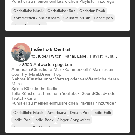
Künstler zu meinen einflussreichen Playlists hinzufügen
Christliche Musik
Christlicher Rap
Christian Rock
Kommerziell / Mainstream
Country-Musik
Dance pop
Gospel
Hip-Hop
Indie Folk Central
YouTube/Twitch -Kanal, Label, Playlist-Kurator, Radiosender
> 8500 Antworten gegeben
Americana
Christliche Musik
Kommerziell / Mainstream
Country-Musik
Dream Pop
Nehme Künstler unter Vertrag oder veröffentliche deren
Musik
Spiele Künstler im Radio
Teile Künstler auf meinem YouTube-, SoundCloud- oder
Twitch-Kanal
Künstler zu meinen einflussreichen Playlists hinzufügen
Christliche Musik
Americana
Dream Pop
Indie-Folk
Indie-Pop
Indie-Rock
Singer-Songwriter
Kommerziell / Mainstream