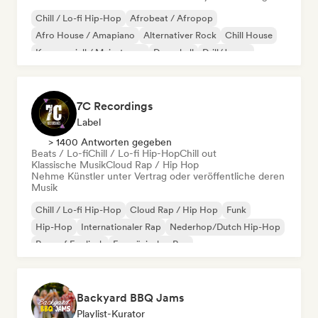
Chill / Lo-fi Hip-Hop
Afrobeat / Afropop
Afro House / Amapiano
Alternativer Rock
Chill House
Kommerziell / Mainstream
Dancehall
Drill/Jersey
7C Recordings
Label
> 1400 Antworten gegeben
Beats / Lo-fi
Chill / Lo-fi Hip-Hop
Chill out
Klassische Musik
Cloud Rap / Hip Hop
Nehme Künstler unter Vertrag oder veröffentliche deren
Musik
Chill / Lo-fi Hip-Hop
Cloud Rap / Hip Hop
Funk
Hip-Hop
Internationaler Rap
Nederhop/Dutch Hip-Hop
Rap auf Englisch
Französischer Rap
Backyard BBQ Jams
Playlist-Kurator