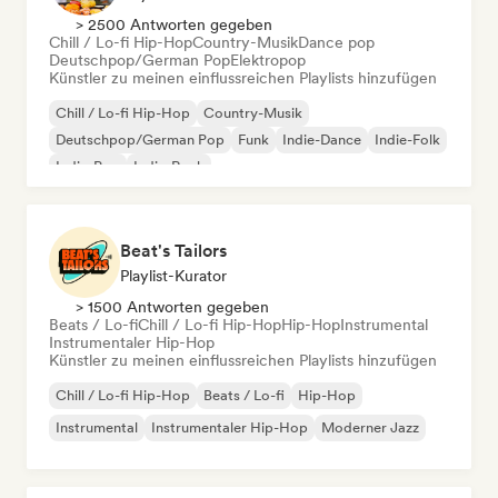
> 2500 Antworten gegeben
Chill / Lo-fi Hip-Hop
Country-Musik
Dance pop
Deutschpop/German Pop
Elektropop
Künstler zu meinen einflussreichen Playlists hinzufügen
Chill / Lo-fi Hip-Hop
Country-Musik
Deutschpop/German Pop
Funk
Indie-Dance
Indie-Folk
Indie-Pop
Indie-Rock
Beat's Tailors
Playlist-Kurator
> 1500 Antworten gegeben
Beats / Lo-fi
Chill / Lo-fi Hip-Hop
Hip-Hop
Instrumental
Instrumentaler Hip-Hop
Künstler zu meinen einflussreichen Playlists hinzufügen
Chill / Lo-fi Hip-Hop
Beats / Lo-fi
Hip-Hop
Instrumental
Instrumentaler Hip-Hop
Moderner Jazz