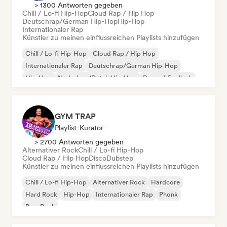
> 1300 Antworten gegeben
Chill / Lo-fi Hip-Hop
Cloud Rap / Hip Hop
Deutschrap/German Hip-Hop
Hip-Hop
Internationaler Rap
Künstler zu meinen einflussreichen Playlists hinzufügen
Chill / Lo-fi Hip-Hop
Cloud Rap / Hip Hop
Internationaler Rap
Deutschrap/German Hip-Hop
Hip-Hop
Nederhop/Dutch Hip-Hop
Rap auf Englisch
Französischer Rap
GYM TRAP
Playlist-Kurator
> 2700 Antworten gegeben
Alternativer Rock
Chill / Lo-fi Hip-Hop
Cloud Rap / Hip Hop
Disco
Dubstep
Künstler zu meinen einflussreichen Playlists hinzufügen
Chill / Lo-fi Hip-Hop
Alternativer Rock
Hardcore
Hard Rock
Hip-Hop
Internationaler Rap
Phonk
Pop-Rock