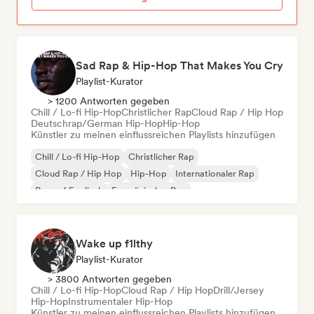
Sad Rap & Hip-Hop That Makes You Cry
Playlist-Kurator
> 1200 Antworten gegeben
Chill / Lo-fi Hip-Hop
Christlicher Rap
Cloud Rap / Hip Hop
Deutschrap/German Hip-Hop
Hip-Hop
Künstler zu meinen einflussreichen Playlists hinzufügen
Chill / Lo-fi Hip-Hop
Christlicher Rap
Cloud Rap / Hip Hop
Hip-Hop
Internationaler Rap
Rap auf Englisch
Französischer Rap
Deutschrap/German Hip-Hop
Wake up f1lthy
Playlist-Kurator
> 3800 Antworten gegeben
Chill / Lo-fi Hip-Hop
Cloud Rap / Hip Hop
Drill/Jersey
Hip-Hop
Instrumentaler Hip-Hop
Künstler zu meinen einflussreichen Playlists hinzufügen