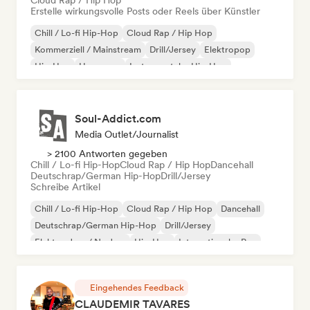
Cloud Rap / Hip Hop
Erstelle wirkungsvolle Posts oder Reels über Künstler
Chill / Lo-fi Hip-Hop
Cloud Rap / Hip Hop
Kommerziell / Mainstream
Drill/Jersey
Elektropop
Hip-Hop
Hyperpop
Instrumentaler Hip-Hop
Soul-Addict.com
Media Outlet/Journalist
> 2100 Antworten gegeben
Chill / Lo-fi Hip-Hop
Cloud Rap / Hip Hop
Dancehall
Deutschrap/German Hip-Hop
Drill/Jersey
Schreibe Artikel
Chill / Lo-fi Hip-Hop
Cloud Rap / Hip Hop
Dancehall
Deutschrap/German Hip-Hop
Drill/Jersey
Elektro-Jazz / Nu Jazz
Hip-Hop
Internationaler Rap
Eingehendes Feedback
CLAUDEMIR TAVARES