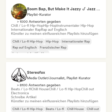
Boom Bap, But Make It Jazzy 🎷 Jazz Rap, Underground & Conscious Hip-Hop
Playlist-Kurator
> 1000 Antworten gegeben
Chill / Lo-fi Hip-Hop
Hip-Hop
Instrumentaler Hip-Hop
Internationaler Rap
Rap auf Englisch
Künstler zu meinen einflussreichen Playlists hinzufügen
Chill / Lo-fi Hip-Hop
Hip-Hop
Internationaler Rap
Rap auf Englisch
Französischer Rap
Instrumentaler Hip-Hop
Stereofox
Media Outlet/Journalist, Playlist-Kurator
> 8100 Antworten gegeben
Beats / Lo-fi
Chill House
Chill / Lo-fi Hip-Hop
Chill out
Electronica
Schreibe Artikel
Künstler zu meinen einflussreichen Playlists hinzufügen
Chill / Lo-fi Hip-Hop
Beats / Lo-fi
Chill House
Chill out