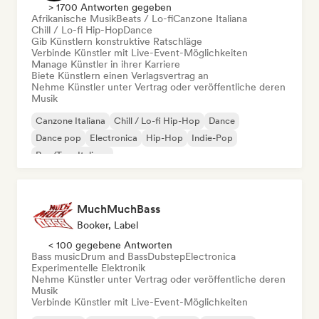
> 1700 Antworten gegeben
Afrikanische Musik
Beats / Lo-fi
Canzone Italiana
Chill / Lo-fi Hip-Hop
Dance
Gib Künstlern konstruktive Ratschläge
Verbinde Künstler mit Live-Event-Möglichkeiten
Manage Künstler in ihrer Karriere
Biete Künstlern einen Verlagsvertrag an
Nehme Künstler unter Vertrag oder veröffentliche deren
Musik
Canzone Italiana
Chill / Lo-fi Hip-Hop
Dance
Dance pop
Electronica
Hip-Hop
Indie-Pop
Rap/Trap Italiano
MuchMuchBass
Booker, Label
< 100 gegebene Antworten
Bass music
Drum and Bass
Dubstep
Electronica
Experimentelle Elektronik
Nehme Künstler unter Vertrag oder veröffentliche deren
Musik
Verbinde Künstler mit Live-Event-Möglichkeiten