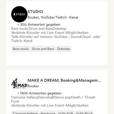
STUDIO
Booker, YouTube/Twitch -Kanal
> 300 Antworten gegeben
Bass music
Drum and Bass
Dubstep
Verbinde Künstler mit Live-Event-Möglichkeiten
Teile Künstler auf meinem YouTube-, SoundCloud- oder
Twitch-Kanal
Bass music
Drum and Bass
Dubstep
MAKE A DREAM, Booking&Management
Booker
> 1300 Antworten gegeben
Canzone Italiana
Dancehall
Dance pop
Death / Thrash
Funk
Verbinde Künstler mit Live-Event-Möglichkeiten
Canzone Italiana
Hardcore
Indie-Folk
Indie-Rock