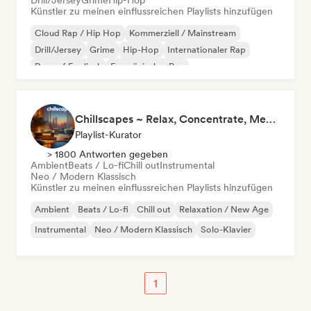
Drill/Jersey
Grime
Hip-Hop
Künstler zu meinen einflussreichen Playlists hinzufügen
Cloud Rap / Hip Hop
Kommerziell / Mainstream
Drill/Jersey
Grime
Hip-Hop
Internationaler Rap
Rap auf Englisch
Französischer Rap
Chillscapes ~ Relax, Concentrate, Meditate, Sleep, Dream
Playlist-Kurator
> 1800 Antworten gegeben
Ambient
Beats / Lo-fi
Chill out
Instrumental
Neo / Modern Klassisch
Künstler zu meinen einflussreichen Playlists hinzufügen
Ambient
Beats / Lo-fi
Chill out
Relaxation / New Age
Instrumental
Neo / Modern Klassisch
Solo-Klavier
1