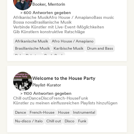
Booker, Mentorin
> 600 Antworten gegeben
Afrikanische Musik
Afro House / Amapiano
Bass music
Bossa nova
Brasilianische Musik
Verbinde Künstler mit Live-Event-Möglichkeiten
Gib Künstlern konstruktive Ratschläge
Afrikanische Musik
Afro House / Amapiano
Brasilianische Musik
Karibische Musik
Drum and Bass
Dub
Dubstep
Punk-Rock
Welcome to the House Party
Playlist-Kurator
> 1100 Antworten gegeben
Chill out
Dance
Disco
French-House
Funk
Künstler zu meinen einflussreichen Playlists hinzufügen
Dance
French-House
House
Instrumental
Nu-disco / Italo
Chill out
Disco
Funk