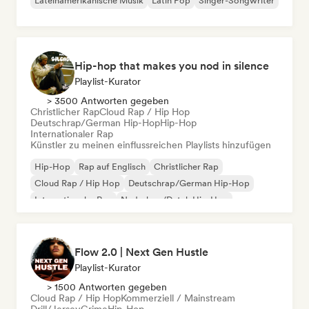
Lateinamerikanische Musik
Latin Pop
Singer-Songwriter
Hip-hop that makes you nod in silence
Playlist-Kurator
> 3500 Antworten gegeben
Christlicher Rap
Cloud Rap / Hip Hop
Deutschrap/German Hip-Hop
Hip-Hop
Internationaler Rap
Künstler zu meinen einflussreichen Playlists hinzufügen
Hip-Hop
Rap auf Englisch
Christlicher Rap
Cloud Rap / Hip Hop
Deutschrap/German Hip-Hop
Internationaler Rap
Nederhop/Dutch Hip-Hop
Französischer Rap
Flow 2.0 | Next Gen Hustle
Playlist-Kurator
> 1500 Antworten gegeben
Cloud Rap / Hip Hop
Kommerziell / Mainstream