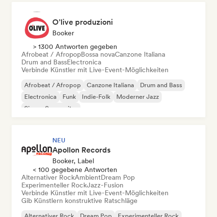
O’live produzioni
Booker
> 1300 Antworten gegeben
Afrobeat / Afropop
Bossa nova
Canzone Italiana
Drum and Bass
Electronica
Verbinde Künstler mit Live-Event-Möglichkeiten
Afrobeat / Afropop
Canzone Italiana
Drum and Bass
Electronica
Funk
Indie-Folk
Moderner Jazz
Singer-Songwriter
NEU
Apollon Records
Booker, Label
< 100 gegebene Antworten
Alternativer Rock
Ambient
Dream Pop
Experimenteller Rock
Jazz-Fusion
Verbinde Künstler mit Live-Event-Möglichkeiten
Gib Künstlern konstruktive Ratschläge
Alternativer Rock
Dream Pop
Experimenteller Rock