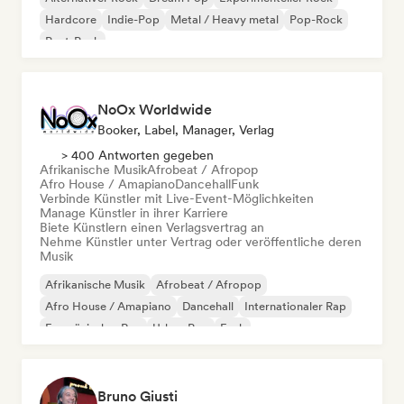
Hardcore
Indie-Pop
Metal / Heavy metal
Pop-Rock
Post-Punk
NoOx Worldwide
Booker, Label, Manager, Verlag
> 400 Antworten gegeben
Afrikanische Musik
Afrobeat / Afropop
Afro House / Amapiano
Dancehall
Funk
Verbinde Künstler mit Live-Event-Möglichkeiten
Manage Künstler in ihrer Karriere
Biete Künstlern einen Verlagsvertrag an
Nehme Künstler unter Vertrag oder veröffentliche deren
Musik
Afrikanische Musik
Afrobeat / Afropop
Afro House / Amapiano
Dancehall
Internationaler Rap
Französischer Rap
Urban Pop
Funk
Bruno Giusti