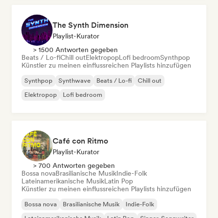
The Synth Dimension
Playlist-Kurator
> 1500 Antworten gegeben
Beats / Lo-fi
Chill out
Elektropop
Lofi bedroom
Synthpop
Künstler zu meinen einflussreichen Playlists hinzufügen
Synthpop
Synthwave
Beats / Lo-fi
Chill out
Elektropop
Lofi bedroom
Café con Ritmo
Playlist-Kurator
> 700 Antworten gegeben
Bossa nova
Brasilianische Musik
Indie-Folk
Lateinamerikanische Musik
Latin Pop
Künstler zu meinen einflussreichen Playlists hinzufügen
Bossa nova
Brasilianische Musik
Indie-Folk