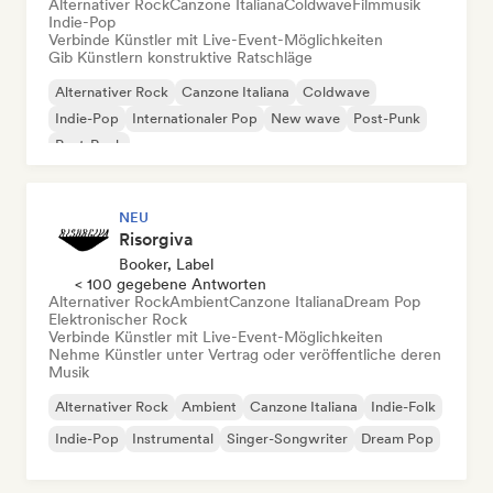
Alternativer Rock
Canzone Italiana
Coldwave
Filmmusik
Indie-Pop
Verbinde Künstler mit Live-Event-Möglichkeiten
Gib Künstlern konstruktive Ratschläge
Alternativer Rock
Canzone Italiana
Coldwave
Indie-Pop
Internationaler Pop
New wave
Post-Punk
Post-Rock
NEU
Risorgiva
Booker, Label
< 100 gegebene Antworten
Alternativer Rock
Ambient
Canzone Italiana
Dream Pop
Elektronischer Rock
Verbinde Künstler mit Live-Event-Möglichkeiten
Nehme Künstler unter Vertrag oder veröffentliche deren
Musik
Alternativer Rock
Ambient
Canzone Italiana
Indie-Folk
Indie-Pop
Instrumental
Singer-Songwriter
Dream Pop