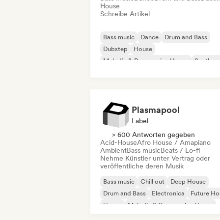
House
Schreibe Artikel
Bass music
Dance
Drum and Bass
Dubstep
House
Melodic & Progressive House
Synthwa
Tech House
Plasmapool
Label
> 600 Antworten gegeben
Acid-House
Afro House / Amapiano
Ambient
Bass music
Beats / Lo-fi
Nehme Künstler unter Vertrag oder
veröffentliche deren Musik
Bass music
Chill out
Deep House
Drum and Bass
Electronica
Future Ho
House
Melodic & Progressive House