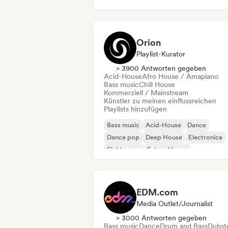
Orion
Playlist-Kurator
> 3900 Antworten gegeben
Acid-House
Afro House / Amapiano
Bass music
Chill House
Kommerziell / Mainstream
Künstler zu meinen einflussreichen
Playlists hinzufügen
Bass music
Acid-House
Dance
Dance pop
Deep House
Electronica
Elektropop
Future House
EDM.com
Media Outlet/Journalist
> 3000 Antworten gegeben
Bass music
Dance
Drum and Bass
Dubst