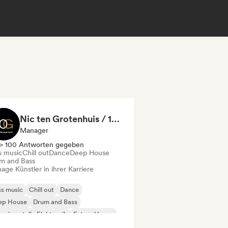
Nic ten Grotenhuis / 10 G Management
Manager
> 100 Antworten gegeben
s music
Chill out
Dance
Deep House
m and Bass
ge Künstler in ihrer Karriere
s music
Chill out
Dance
ep House
Drum and Bass
erimentelle Elektronik
Future House
die-Dance