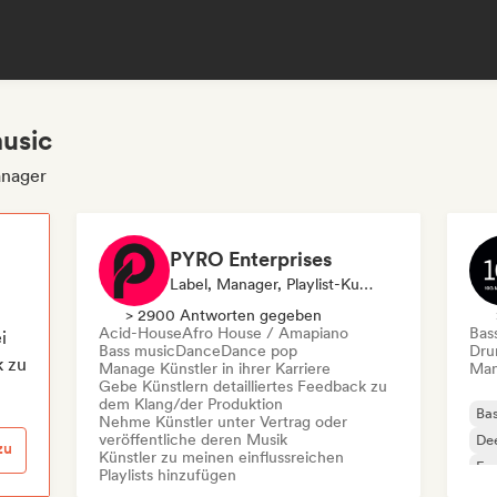
usic
anager
PYRO Enterprises
Label, Manager, Playlist-Kurator, Sound Experte
> 2900 Antworten gegeben
Acid-House
Afro House / Amapiano
Bas
i
Bass music
Dance
Dance pop
Dru
k zu
Manage Künstler in ihrer Karriere
Mana
Gebe Künstlern detailliertes Feedback zu
dem Klang/der Produktion
Bas
Nehme Künstler unter Vertrag oder
veröffentliche deren Musik
De
zu
Künstler zu meinen einflussreichen
Exp
Playlists hinzufügen
In