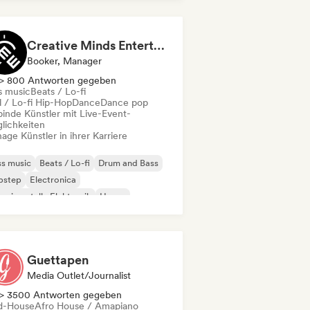
Creative Minds Entertainment (CME)
Booker, Manager
> 800 Antworten gegeben
s music
Beats / Lo-fi
l / Lo-fi Hip-Hop
Dance
Dance pop
binde Künstler mit Live-Event-
lichkeiten
ge Künstler in ihrer Karriere
s music
Beats / Lo-fi
Drum and Bass
bstep
Electronica
erimentelle Elektronik
House
nimal
Guettapen
Media Outlet/Journalist
> 3500 Antworten gegeben
d-House
Afro House / Amapiano