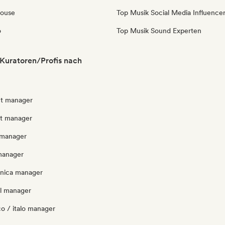
House
Top Musik Social Media Influence
o
Top Musik Sound Experten
Kuratoren/Profis nach
nt manager
ut manager
 manager
manager
onica manager
l manager
o / italo manager