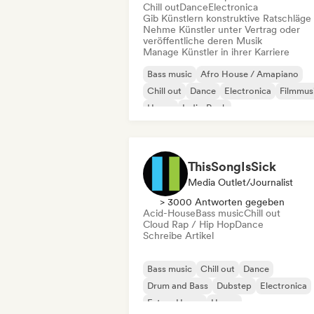
Chill out
Dance
Electronica
Gib Künstlern konstruktive Ratschläge
Nehme Künstler unter Vertrag oder
veröffentliche deren Musik
Manage Künstler in ihrer Karriere
Bass music
Afro House / Amapiano
Chill out
Dance
Electronica
Filmmus
House
Indie-Rock
ThisSongIsSick
Media Outlet/Journalist
> 3000 Antworten gegeben
Acid-House
Bass music
Chill out
Cloud Rap / Hip Hop
Dance
Schreibe Artikel
Bass music
Chill out
Dance
Drum and Bass
Dubstep
Electronica
Future House
House