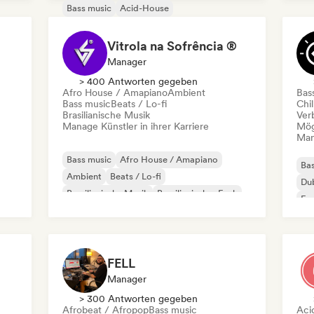
Bass music
Acid-House
Afro House / Amapiano
Dance
Dance pop
Deep House
Future House
Vitrola na Sofrência ®
Hard Techno
Manager
> 400 Antworten gegeben
Afro House / Amapiano
Ambient
Bas
Bass music
Beats / Lo-fi
Chil
Brasilianische Musik
Ver
Manage Künstler in ihrer Karriere
Mög
Mana
Bass music
Afro House / Amapiano
Bas
Ambient
Beats / Lo-fi
Du
Brasilianische Musik
Brasilianischer Funk
Exp
Brasilianischer Sertanejo
Dancehall
Mi
FELL
Manager
> 300 Antworten gegeben
Afrobeat / Afropop
Bass music
Aci