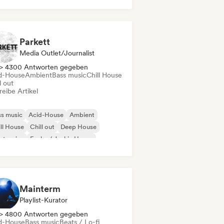
Parkett
Media Outlet/Journalist
> 4300 Antworten gegeben
d-House
Ambient
Bass music
Chill House
l out
eibe Artikel
s music
Acid-House
Ambient
ll House
Chill out
Deep House
ctronica
Funky / Jackin House
Mainterm
Playlist-Kurator
> 4800 Antworten gegeben
d-House
Bass music
Beats / Lo-fi