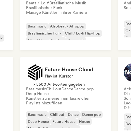
Beats / Lo-fi
Brasilianische Musik
Amb
Brasilianischer Funk
Schr
Manage Künstler in ihrer Karriere
Bas
Bass music
Afrobeat / Afropop
Chi
Brasilianischer Funk
Chill / Lo-fi Hip-Hop
ik
Fr
Cloud Rap / Hip Hop
Dancehall
Drill/Jersey
Hip-Hop
Future House Cloud
Playlist-Kurator
> 5500 Antworten gegeben
Bass music
Chill out
Dance
Dance pop
Aci
Deep House
Dis
Künstler zu meinen einflussreichen
Schr
Playlists hinzufügen
Lad
DJ-
Bass music
Chill out
Dance
Dance pop
Bas
Deep House
Future House
House
De
Melodic & Progressive House
Ho