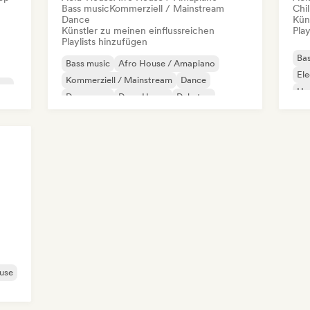
Bass music
Kommerziell / Mainstream
Chil
Dance
Kün
Künstler zu meinen einflussreichen
Play
Playlists hinzufügen
Bas
Bass music
Afro House / Amapiano
Ele
Kommerziell / Mainstream
Dance
ve
Har
Dance pop
Deep House
Dubstep
Ha
Elektropop
use