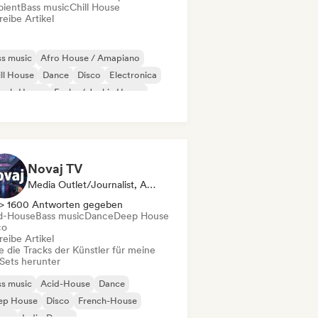
ient
Bass music
Chill House
eibe Artikel
s music
Afro House / Amapiano
ll House
Dance
Disco
Electronica
ench-House
Funky / Jackin House
Novaj TV
Media Outlet/Journalist, Ausgewählte DJs
> 1600 Antworten gegeben
d-House
Bass music
Dance
Deep House
co
eibe Artikel
e die Tracks der Künstler für meine
Sets herunter
s music
Acid-House
Dance
ep House
Disco
French-House
use
Indie-Dance