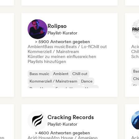
Rolipso
Playlist-Kurator
> 5900 Antworten gegeben
Ambient
Bass music
Beats / Lo-fi
Chill out
Aci
Kommerziell / Mainstream
Chil
Künstler zu meinen einflussreichen
Schr
Playlists hinzufügen
Bas
Bass music
Ambient
Chill out
Chi
Kommerziell / Mainstream
Dance
Ele
Deep House
French-House
House
Cracking Records
Playlist-Kurator
> 4600 Antworten gegeben
ep
Acid-House
Afro House / Amapiano
Aci