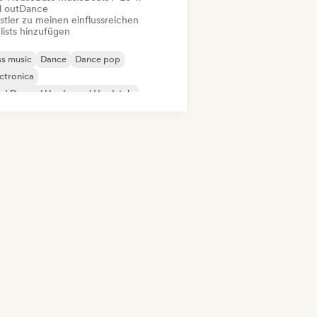
l out
Dance
stler zu meinen einflussreichen
lists hinzufügen
s music
Dance
Dance pop
ctronica
d Dance / Hardcore / Hardstyle
rd Techno
House
Industrial