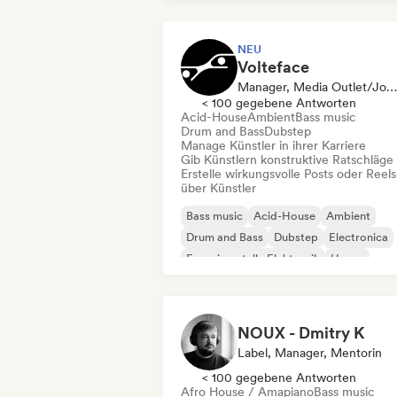
NEU
Volteface
Manager, Media Outlet/Journalist, Mentorin
< 100 gegebene Antworten
Acid-House
Ambient
Bass music
Drum and Bass
Dubstep
Manage Künstler in ihrer Karriere
Gib Künstlern konstruktive Ratschläge
Erstelle wirkungsvolle Posts oder Reels
über Künstler
Bass music
Acid-House
Ambient
Drum and Bass
Dubstep
Electronica
Experimentelle Elektronik
House
NOUX - Dmitry K
Label, Manager, Mentorin
< 100 gegebene Antworten
Afro House / Amapiano
Bass music