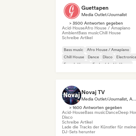
Guettapen
Media Outlet/Journalist
> 3500 Antworten gegeben
Acid-House
Afro House / Amapiano
Ambient
Bass music
Chill House
Schreibe Artikel
Bass music
Afro House / Amapiano
Chill House
Dance
Disco
Electronic
French-House
Funky / Jackin House
Novaj TV
Media Outlet/Journalist, Ausgewählte DJs
> 1600 Antworten gegeben
Acid-House
Bass music
Dance
Deep Ho
Disco
Schreibe Artikel
Lade die Tracks der Künstler für meine
DJ-Sets herunter