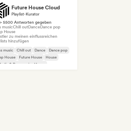
Future House Cloud
Playlist-Kurator
> 5500 Antworten gegeben
s music
Chill out
Dance
Dance pop
p House
stler zu meinen einflussreichen
lists hinzufügen
s music
Chill out
Dance
Dance pop
ep House
Future House
House
odic & Progressive House