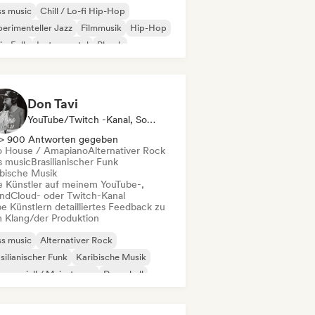
s music
Chill / Lo-fi Hip-Hop
erimenteller Jazz
Filmmusik
Hip-Hop
ie-Folk
Instrumental
Phonk
Don Tavi
YouTube/Twitch -Kanal, Social Media Influencer
> 900 Antworten gegeben
o House / Amapiano
Alternativer Rock
s music
Brasilianischer Funk
ibische Musik
le Künstler auf meinem YouTube-,
ndCloud- oder Twitch-Kanal
e Künstlern detailliertes Feedback zu
 Klang/der Produktion
s music
Alternativer Rock
silianischer Funk
Karibische Musik
merziell / Mainstream
Dancehall
th / Thrash
Funk