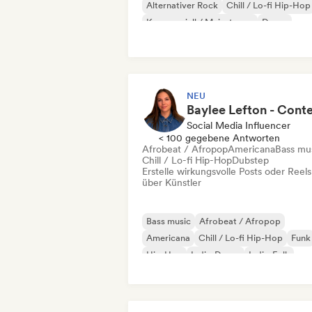
Alternativer Rock
Chill / Lo-fi Hip-Hop
Kommerziell / Mainstream
Dance
Dance pop
Hip-Hop
NEU
Social Media Influencer
< 100 gegebene Antworten
Afrobeat / Afropop
Americana
Bass mu
Chill / Lo-fi Hip-Hop
Dubstep
Erstelle wirkungsvolle Posts oder Reels
über Künstler
Bass music
Afrobeat / Afropop
Americana
Chill / Lo-fi Hip-Hop
Funk
Hip-Hop
Indie-Dance
Indie-Folk