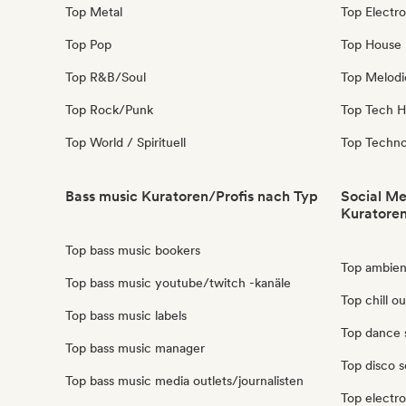
Top Metal
Top Electro
Top Pop
Top House
Top R&B/Soul
Top Melodi
Top Rock/Punk
Top Tech 
Top World / Spirituell
Top Techn
Bass music Kuratoren/Profis nach Typ
Social Me
Kuratoren
Top bass music bookers
Top ambient
Top bass music youtube/twitch -kanäle
Top chill o
Top bass music labels
Top dance s
Top bass music manager
Top disco s
Top bass music media outlets/journalisten
Top electro