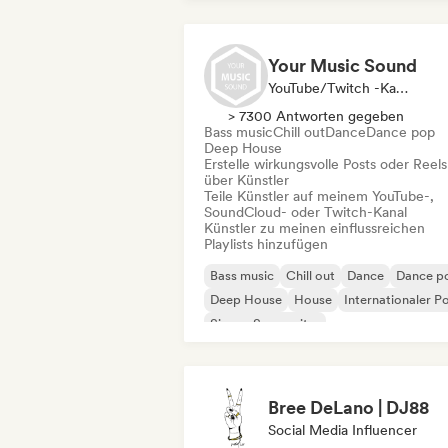
Your Music Sound
YouTube/Twitch -Kanal, Playlist-Kurator, Social Media Influencer
> 7300 Antworten gegeben
Bass music
Chill out
Dance
Dance pop
Deep House
Erstelle wirkungsvolle Posts oder Reels
über Künstler
Teile Künstler auf meinem YouTube-,
SoundCloud- oder Twitch-Kanal
Künstler zu meinen einflussreichen
Playlists hinzufügen
Bass music
Chill out
Dance
Dance p
Deep House
House
Internationaler P
Singer-Songwriter
Bree DeLano | DJ88
Social Media Influencer