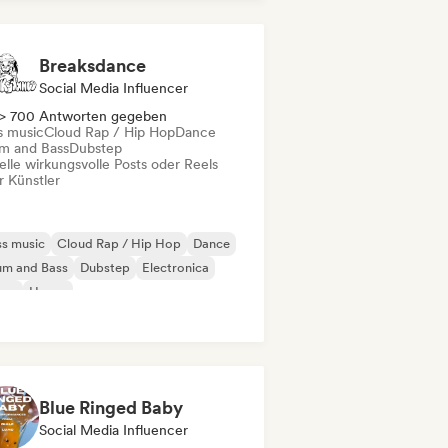
rd Techno
House
odic & Progressive House
Breaksdance
Social Media Influencer
> 700 Antworten gegeben
s music
Cloud Rap / Hip Hop
Dance
m and Bass
Dubstep
elle wirkungsvolle Posts oder Reels
r Künstler
s music
Cloud Rap / Hip Hop
Dance
um and Bass
Dubstep
Electronica
ime
House
Blue Ringed Baby
Social Media Influencer