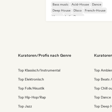
Bass music
Acid-House
Dance
Deep House
Disco
French-House
House
Indie-Dance
Kuratoren/Profis nach Genre
Kuratoren
Top Klassisch/Instrumental
Top Ambie
Top Elektronisch
Top Beats /
Top Folk/Akustik
Top Chill o
Top Hip-Hop/Rap
Top Dance
Top Jazz
Top Deep 