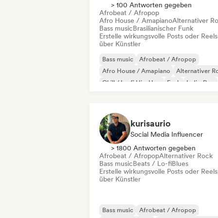
> 100 Antworten gegeben
Afrobeat / Afropop
Afro House / Amapiano
Alternativer R
Bass music
Brasilianischer Funk
Erstelle wirkungsvolle Posts oder Reels
über Künstler
Bass music
Afrobeat / Afropop
Afro House / Amapiano
Alternativer R
Chill / Lo-fi Hip-Hop
Funk
Indie-Pop
Indie-Rock
kurisaurio
Social Media Influencer
> 1800 Antworten gegeben
Afrobeat / Afropop
Alternativer Rock
Bass music
Beats / Lo-fi
Blues
Erstelle wirkungsvolle Posts oder Reels
über Künstler
Bass music
Afrobeat / Afropop