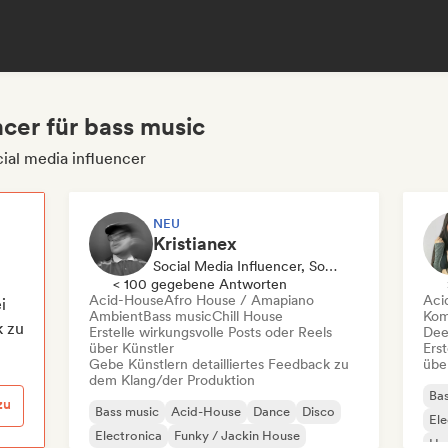
ncer für bass music
ial media influencer
NEU
Kristianex
Social Media Influencer, Sound Experte
< 100 gegebene Antworten
Acid-House
Afro House / Amapiano
Aci
i
Ambient
Bass music
Chill House
Kom
k zu
Erstelle wirkungsvolle Posts oder Reels
Dee
über Künstler
Erst
Gebe Künstlern detailliertes Feedback zu
übe
dem Klang/der Produktion
Bas
zu
Bass music
Acid-House
Dance
Disco
Ele
Electronica
Funky / Jackin House
Har