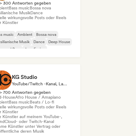
> 300 Antworten gegeben
ient
Bass music
Bossa nova
ilianische Musik
Dance
elle wirkungsvolle Posts oder Reels
r Künstler
s music
Ambient
Bossa nova
silianische Musik
Dance
Deep House
um and Bass
Jazz-Fusion
KG Studio
YouTube/Twitch -Kanal, Label, Social Media Influencer
> 700 Antworten gegeben
d-House
Afro House / Amapiano
ient
Bass music
Beats / Lo-fi
elle wirkungsvolle Posts oder Reels
r Künstler
le Künstler auf meinem YouTube-,
ndCloud- oder Twitch-Kanal
me Künstler unter Vertrag oder
öffentliche deren Musik