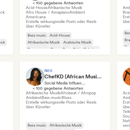
< 100 gegebene Antworten
Acid-House
Afrikanische Musik
Amb
ock
Afro House / Amapiano
Ambient
Bras
Americana
Erst
Erstelle wirkungsvolle Posts oder Reels
übe
über Künstler
Bas
Bass music
Acid-House
Bra
ock
Afrikanische Musik
Arabische Musik
Dr
Bossa nova
Dream Pop
Dub
Dubstep
NEU
ChefKD (African Music & Culture)
Social Media Influencer
< 100 gegebene Antworten
Afrikanische Musik
Afrobeat / Afropop
Aci
Ambient
Bass music
Blues
Amb
Erstelle wirkungsvolle Posts oder Reels
Erst
über Künstler
übe
Tei
Sou
Neh
Bass music
Afrikanische Musik
ver