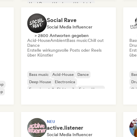
Hard Dance / Hardcore / Hardstyle
Ha
Hard Techno
Mel
Social Rave
Social Media Influencer
> 2800 Antworten gegeben
Acid-House
Ambient
Bass music
Chill out
Bas
Dance
Dru
Erstelle wirkungsvolle Posts oder Reels
Erst
über Künstler
übe
Bass music
Acid-House
Dance
Bas
Deep House
Electronica
Dr
op
Experimentelle Elektronik
Future House
Gr
op
House
NEU
active.listener
Social Media Influencer