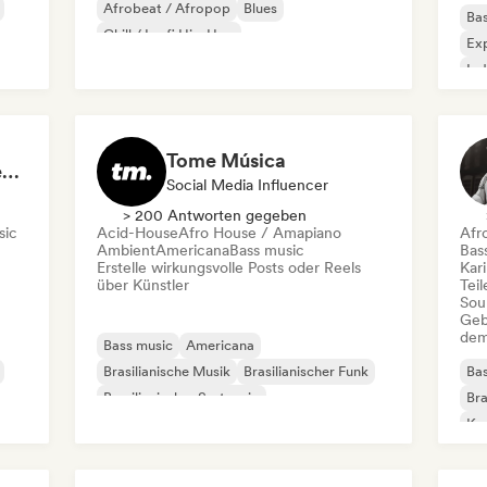
Afrobeat / Afropop
Blues
Bas
Chill / Lo-fi Hip-Hop
Exp
Elektro-Jazz / Nu Jazz
Ind
Experimenteller Jazz
Jazz-Fusion
Tome Música
Baylee Lefton - Content Creator
Social Media Influencer
> 200 Antworten gegeben
sic
Acid-House
Afro House / Amapiano
Afr
Ambient
Americana
Bass music
Bas
Erstelle wirkungsvolle Posts oder Reels
Kar
über Künstler
Tei
Sou
Geb
dem
Bass music
Americana
Brasilianische Musik
Brasilianischer Funk
Bas
Brasilianischer Sertanejo
Bra
Chill / Lo-fi Hip-Hop
Klassische Musik
Kom
Cloud Rap / Hip Hop
Dea