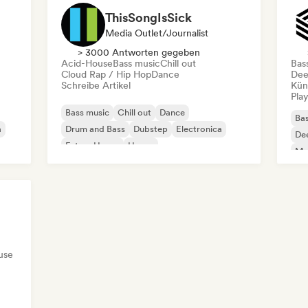
ThisSongIsSick
Media Outlet/Journalist
> 3000 Antworten gegeben
Acid-House
Bass music
Chill out
Bas
Cloud Rap / Hip Hop
Dance
Dee
Schreibe Artikel
Kün
Play
Bass music
Chill out
Dance
Bas
a
Drum and Bass
Dubstep
Electronica
De
Future House
House
Mel
use