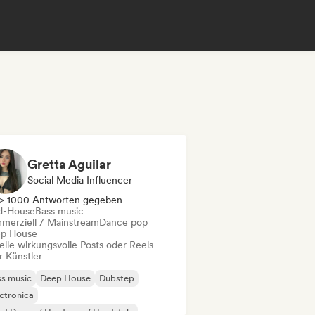
Gretta Aguilar
Social Media Influencer
> 1000 Antworten gegeben
d-House
Bass music
merziell / Mainstream
Dance pop
p House
elle wirkungsvolle Posts oder Reels
r Künstler
s music
Deep House
Dubstep
ctronica
d Dance / Hardcore / Hardstyle