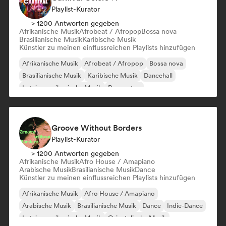
Playlist-Kurator
> 1200 Antworten gegeben
Afrikanische Musik
Afrobeat / Afropop
Bossa nova
Brasilianische Musik
Karibische Musik
Künstler zu meinen einflussreichen Playlists hinzufügen
Afrikanische Musik
Afrobeat / Afropop
Bossa nova
Brasilianische Musik
Karibische Musik
Dancehall
Lateinamerikanische Musik
Reggaeton
Groove Without Borders
Playlist-Kurator
> 1200 Antworten gegeben
Afrikanische Musik
Afro House / Amapiano
Arabische Musik
Brasilianische Musik
Dance
Künstler zu meinen einflussreichen Playlists hinzufügen
Afrikanische Musik
Afro House / Amapiano
Arabische Musik
Brasilianische Musik
Dance
Indie-Dance
Lateinamerikanische Musik
Orientalische Musik