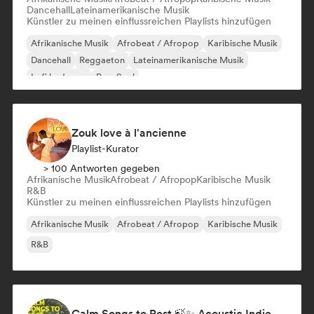
Dancehall
Lateinamerikanische Musik
Künstler zu meinen einflussreichen Playlists hinzufügen
Afrikanische Musik
Afrobeat / Afropop
Karibische Musik
Dancehall
Reggaeton
Lateinamerikanische Musik
Lofi bedroom
Pop-Soul
Zouk love à l'ancienne
Playlist-Kurator
> 100 Antworten gegeben
Afrikanische Musik
Afrobeat / Afropop
Karibische Musik
R&B
Künstler zu meinen einflussreichen Playlists hinzufügen
Afrikanische Musik
Afrobeat / Afropop
Karibische Musik
R&B
Calm Songs to Rest 🍃✨ Acoustic Indie Folk & Singer-Songwriter