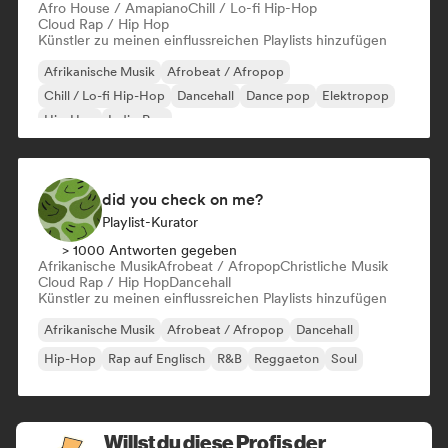
Afro House / Amapiano
Chill / Lo-fi Hip-Hop
Cloud Rap / Hip Hop
Künstler zu meinen einflussreichen Playlists hinzufügen
Afrikanische Musik
Afrobeat / Afropop
Chill / Lo-fi Hip-Hop
Dancehall
Dance pop
Elektropop
Hip-Hop
Indie-Pop
did you check on me?
Playlist-Kurator
> 1000 Antworten gegeben
Afrikanische Musik
Afrobeat / Afropop
Christliche Musik
Cloud Rap / Hip Hop
Dancehall
Künstler zu meinen einflussreichen Playlists hinzufügen
Afrikanische Musik
Afrobeat / Afropop
Dancehall
Hip-Hop
Rap auf Englisch
R&B
Reggaeton
Soul
Willst du diese Profis der