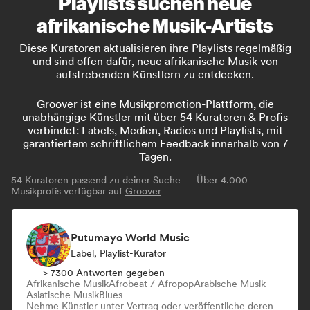
Playlists suchen neue
afrikanische Musik-Artists
Diese Kuratoren aktualisieren ihre Playlists regelmäßig
und sind offen dafür, neue afrikanische Musik von
aufstrebenden Künstlern zu entdecken.
Groover ist eine Musikpromotion-Plattform, die
unabhängige Künstler mit über 54 Kuratoren & Profis
verbindet: Labels, Medien, Radios und Playlists, mit
garantiertem schriftlichem Feedback innerhalb von 7
Tagen.
54
Kuratoren passend zu deiner Suche — Über 4.000
Musikprofis verfügbar auf
Groover
Putumayo World Music
Label, Playlist-Kurator
> 7300 Antworten gegeben
Afrikanische Musik
Afrobeat / Afropop
Arabische Musik
Asiatische Musik
Blues
Nehme Künstler unter Vertrag oder veröffentliche deren