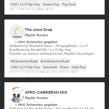
Chill / Lo-fi Hip-Hop
Dream Pop
Pop-Soul
Rap auf Englisch
R&B
Soul
The Juice Drop
Playlist-Kurator
> 2100 Antworten gegeben
Afrikanische Musik
Afrobeat / Afropop
Beats / Lo-fi
Brasilianische Musik
Chill / Lo-fi Hip-Hop
Künstler zu meinen einflussreichen Playlists hinzufügen
Afrikanische Musik
Brasilianische Musik
Chill / Lo-fi Hip-Hop
Dancehall
Grime
Indie-Pop
Lateinamerikanische Musik
Französischer Rap
AFRO-CARRIBEAN MIX
Playlist-Kurator
> 1900 Antworten gegeben
Afrikanische Musik
Afrobeat / Afropop
Karibische Musik