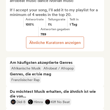
afrobeat music dance ivoirian music

If I accept your song, I'll add it to my playlist for a 
minimum of 4 weeks in the top 20.
Antwortrate
Teilungsrate
Teilt in
100%
1%
1 Tag
Antworten gegeben
789
Ähnliche Kuratoren anzeigen
Am häufigsten akzeptierte Genres
Afrikanische Musik
Afrobeat / Afropop
Genres, die er/sie mag
Französischer Rap
Du möchtest Musik erhalten, die ähnlich ist wie
die von...
Didi B
Himra
Kiff No Beat