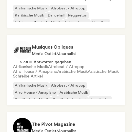
Afrikanische Musik
Afrobeat / Afropop
Karibische Musik
Dancehall
Reggaeton
Lateinamerikanische Musik
Lofi bedroom
Pop-Soul
Musiques Obliques
Media Outlet/Journalist
> 3100 Antworten gegeben
Afrikanische Musik
Afrobeat / Afropop
Afro House / Amapiano
Arabische Musik
Asiatische Musik
Schreibe Artikel
Afrikanische Musik
Afrobeat / Afropop
Afro House / Amapiano
Arabische Musik
Brasilianische Musik
Brasilianischer Funk
Jazz-Fusion
Internationaler Rap
The Pivot Magazine
Media Outlet/Journalist