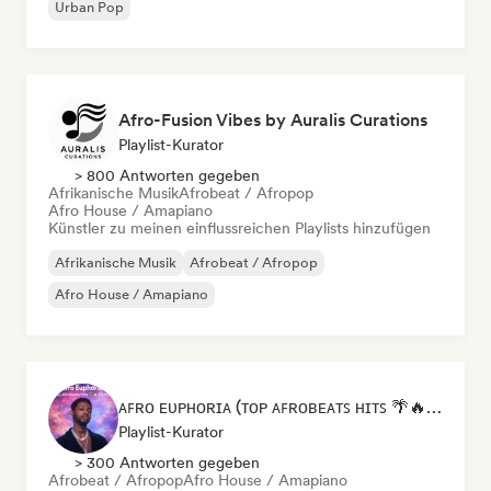
Urban Pop
Afro-Fusion Vibes by Auralis Curations
Playlist-Kurator
> 800 Antworten gegeben
Afrikanische Musik
Afrobeat / Afropop
Afro House / Amapiano
Künstler zu meinen einflussreichen Playlists hinzufügen
Afrikanische Musik
Afrobeat / Afropop
Afro House / Amapiano
ᴀꜰʀᴏ ᴇᴜᴘʜᴏʀɪᴀ (ᴛᴏᴘ ᴀꜰʀᴏʙᴇᴀᴛꜱ ʜɪᴛꜱ 🌴🔥 2026 )
Playlist-Kurator
> 300 Antworten gegeben
Afrobeat / Afropop
Afro House / Amapiano