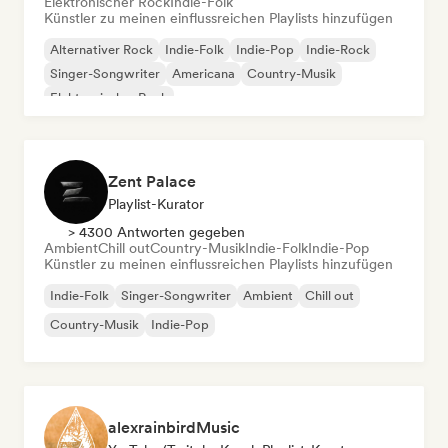
Elektronischer Rock
Indie-Folk
Künstler zu meinen einflussreichen Playlists hinzufügen
Alternativer Rock
Indie-Folk
Indie-Pop
Indie-Rock
Singer-Songwriter
Americana
Country-Musik
Elektronischer Rock
Zent Palace
Playlist-Kurator
> 4300 Antworten gegeben
Ambient
Chill out
Country-Musik
Indie-Folk
Indie-Pop
Künstler zu meinen einflussreichen Playlists hinzufügen
Indie-Folk
Singer-Songwriter
Ambient
Chill out
Country-Musik
Indie-Pop
alexrainbirdMusic