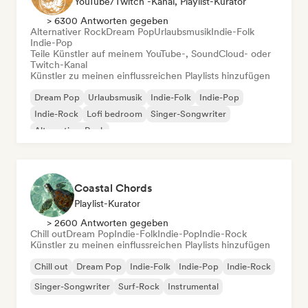
YouTube/Twitch -Kanal, Playlist-Kurator
> 6300 Antworten gegeben
Alternativer Rock
Dream Pop
Urlaubsmusik
Indie-Folk
Indie-Pop
Teile Künstler auf meinem YouTube-, SoundCloud- oder
Twitch-Kanal
Künstler zu meinen einflussreichen Playlists hinzufügen
Dream Pop
Urlaubsmusik
Indie-Folk
Indie-Pop
Indie-Rock
Lofi bedroom
Singer-Songwriter
Alternativer Rock
Coastal Chords
Playlist-Kurator
> 2600 Antworten gegeben
Chill out
Dream Pop
Indie-Folk
Indie-Pop
Indie-Rock
Künstler zu meinen einflussreichen Playlists hinzufügen
Chill out
Dream Pop
Indie-Folk
Indie-Pop
Indie-Rock
Singer-Songwriter
Surf-Rock
Instrumental