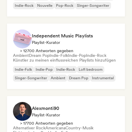
Indie-Rock
Nouvelle
Pop-Rock
Singer-Songwriter
Independent Music Playlists
Playlist-Kurator
> 12700 Antworten gegeben
Ambient
Dream Pop
Indie-Folk
Indie-Pop
Indie-Rock
Künstler zu meinen einflussreichen Playlists hinzufügen
Indie-Folk
Indie-Pop
Indie-Rock
Lofi bedroom
Singer-Songwriter
Ambient
Dream Pop
Instrumental
Alexmonti90
Playlist-Kurator
> 17700 Antworten gegeben
Alternativer Rock
Americana
Country-Musik