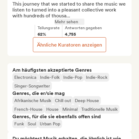
This journey that we started to share the music we 
listen to turned into a pleasant collective work 
with hundreds of thousa...
Mehr sehen
Teilungsrate
Antworten gegeben
62%
4,755
Ähnliche Kuratoren anzeigen
Am häufigsten akzeptierte Genres
Electronica
Indie-Folk
Indie-Pop
Indie-Rock
Singer-Songwriter
Genres, die er/sie mag
Afrikanische Musik
Chill out
Deep House
French-House
House
Minimal
Traditionelle Musik
Genres, für die sie ebenfalls offen sind
Funk
Soul
Urban Pop
Du möchtest Musik erhalten, die ähnlich ist wie