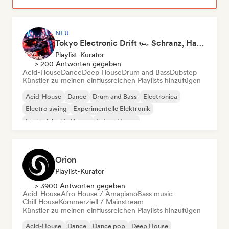
NEU
Tokyo Electronic Drift 🏎️ Schranz, Hard Techno & Anime EDM
Playlist-Kurator
> 200 Antworten gegeben
Acid-House
Dance
Deep House
Drum and Bass
Dubstep
Künstler zu meinen einflussreichen Playlists hinzufügen
Acid-House
Dance
Drum and Bass
Electronica
Electro swing
Experimentelle Elektronik
Funky / Jackin House
Future House
Orion
Playlist-Kurator
> 3900 Antworten gegeben
Acid-House
Afro House / Amapiano
Bass music
Chill House
Kommerziell / Mainstream
Künstler zu meinen einflussreichen Playlists hinzufügen
Acid-House
Dance
Dance pop
Deep House