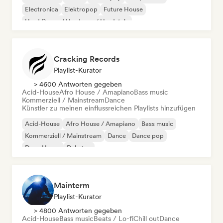
Electronica
Elektropop
Future House
Hard Dance / Hardcore / Hardstyle
Cracking Records
Playlist-Kurator
> 4600 Antworten gegeben
Acid-House
Afro House / Amapiano
Bass music
Kommerziell / Mainstream
Dance
Künstler zu meinen einflussreichen Playlists hinzufügen
Acid-House
Afro House / Amapiano
Bass music
Kommerziell / Mainstream
Dance
Dance pop
Deep House
Dubstep
Mainterm
Playlist-Kurator
> 4800 Antworten gegeben
Acid-House
Bass music
Beats / Lo-fi
Chill out
Dance