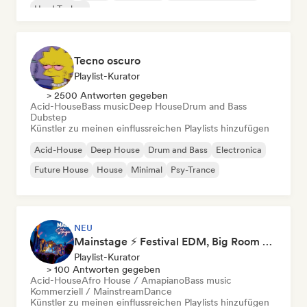
Hard Techno
Tecno oscuro
Playlist-Kurator
> 2500 Antworten gegeben
Acid-House
Bass music
Deep House
Drum and Bass
Dubstep
Künstler zu meinen einflussreichen Playlists hinzufügen
Acid-House
Deep House
Drum and Bass
Electronica
Future House
House
Minimal
Psy-Trance
NEU
Mainstage ⚡ Festival EDM, Big Room & House Anthems
Playlist-Kurator
> 100 Antworten gegeben
Acid-House
Afro House / Amapiano
Bass music
Kommerziell / Mainstream
Dance
Künstler zu meinen einflussreichen Playlists hinzufügen