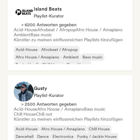
Island Beats
Playlist-Kurator
> 6200 Antworten gegeben
Acid-House
Afrobeat / Afropop
Afro House / Amapiano
Ambient
Bass music
Künstler zu meinen einflussreichen Playlists hinzufügen
Acid-House
Afrobeat / Afropop
Afro House / Amapiano
Ambient
Bass music
Beats / Lo-fi
Chill House
Deep House
Gusty
Playlist-Kurator
> 2500 Antworten gegeben
Acid-House
Afro House / Amapiano
Bass music
Chill House
Chill out
Künstler zu meinen einflussreichen Playlists hinzufügen
Acid-House
Afro House / Amapiano
Chill House
Dancehall
Dance
Electronica
Funky / Jackin House