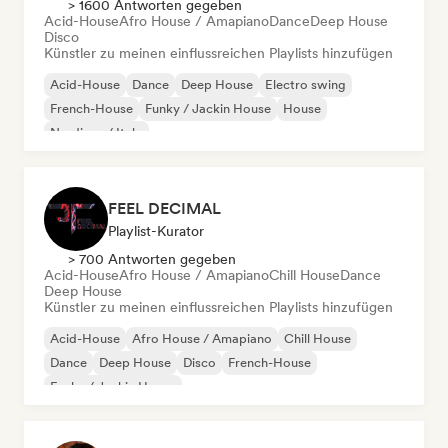
> 1600 Antworten gegeben
Acid-House
Afro House / Amapiano
Dance
Deep House
Disco
Künstler zu meinen einflussreichen Playlists hinzufügen
Acid-House
Dance
Deep House
Electro swing
French-House
Funky / Jackin House
House
Nu-disco / Italo
FEEL DECIMAL
Playlist-Kurator
> 700 Antworten gegeben
Acid-House
Afro House / Amapiano
Chill House
Dance
Deep House
Künstler zu meinen einflussreichen Playlists hinzufügen
Acid-House
Afro House / Amapiano
Chill House
Dance
Deep House
Disco
French-House
Funky / Jackin House