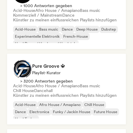
> 1000 Antworten gegeben
Acid-House
Afro House / Amapiano
Bass music
Kommerziell / Mainstream
Dance
Künstler zu meinen einflussreichen Playlists hinzufügen
Acid-House
Bass music
Dance
Deep House
Dubstep
Experimentelle Elektronik
French-House
Hard Dance / Hardcore / Hardstyle
Pure Groove 🔱
Playlist-Kurator
> 3200 Antworten gegeben
Acid-House
Afro House / Amapiano
Bass music
Chill House
Dancehall
Künstler zu meinen einflussreichen Playlists hinzufügen
Acid-House
Afro House / Amapiano
Chill House
Dance
Electronica
Funky / Jackin House
Future House
Hard Techno