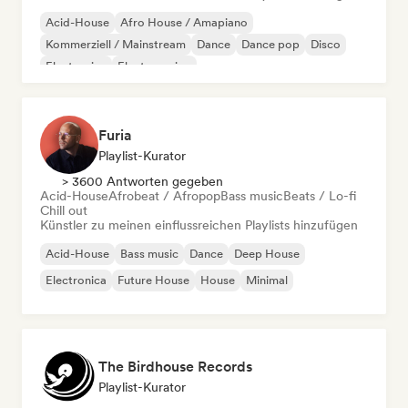
Acid-House
Afro House / Amapiano
Kommerziell / Mainstream
Dance
Dance pop
Disco
Electronica
Electro swing
Furia
Playlist-Kurator
> 3600 Antworten gegeben
Acid-House
Afrobeat / Afropop
Bass music
Beats / Lo-fi
Chill out
Künstler zu meinen einflussreichen Playlists hinzufügen
Acid-House
Bass music
Dance
Deep House
Electronica
Future House
House
Minimal
The Birdhouse Records
Playlist-Kurator