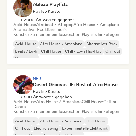
Ablozé Playlists
Playlist-Kurator
> 3000 Antworten gegeben
Acid-House
Afrobeat / Afropop
Afro House / Amapiano
Alternativer Rock
Bass music
Künstler zu meinen einflussreichen Playlists hinzufügen
Acid-House
Afro House / Amapiano
Alternativer Rock
Beats / Lo-fi
Chill House
Chill / Lo-fi Hip-Hop
Chill out
Deep House
NEU
Desert Grooves 🌵: Best of Afro House, Organic & Melodic
Playlist-Kurator
> 200 Antworten gegeben
Acid-House
Afro House / Amapiano
Chill House
Chill out
Dance
Künstler zu meinen einflussreichen Playlists hinzufügen
Acid-House
Afro House / Amapiano
Chill House
Chill out
Electro swing
Experimentelle Elektronik
French-House
Funky / Jackin House