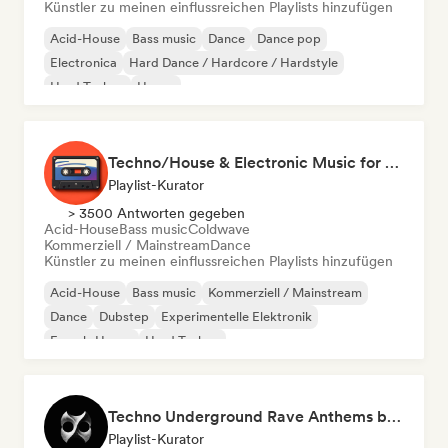
Künstler zu meinen einflussreichen Playlists hinzufügen
Acid-House
Bass music
Dance
Dance pop
Electronica
Hard Dance / Hardcore / Hardstyle
Hard Techno
House
Techno/House & Electronic Music for Svea Playlists
Playlist-Kurator
> 3500 Antworten gegeben
Acid-House
Bass music
Coldwave
Kommerziell / Mainstream
Dance
Künstler zu meinen einflussreichen Playlists hinzufügen
Acid-House
Bass music
Kommerziell / Mainstream
Dance
Dubstep
Experimentelle Elektronik
French-House
Hard Techno
Techno Underground Rave Anthems by Orphium
Playlist-Kurator