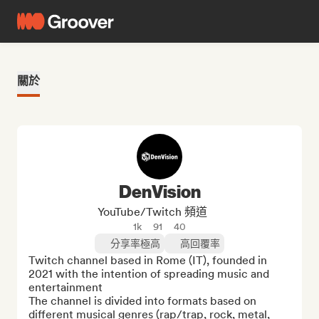
關於
DenVision
YouTube/Twitch 頻道
1k
91
40
分享率極高
高回覆率
Twitch channel based in Rome (IT), founded in 
2021 with the intention of spreading music and 
entertainment

The channel is divided into formats based on 
different musical genres (rap/trap, rock, metal, 