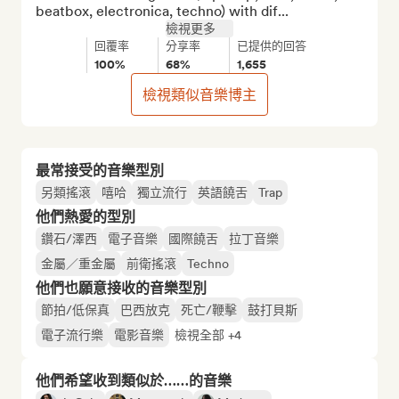
beatbox, electronica, techno) with dif...
檢視更多
回覆率
分享率
已提供的回答
100%
68%
1,655
檢視類似音樂博主
最常接受的音樂型別
另類搖滾
嘻哈
獨立流行
英語饒舌
Trap
他們熱愛的型別
鑽石/澤西
電子音樂
國際饒舌
拉丁音樂
金屬／重金屬
前衛搖滾
Techno
他們也願意接收的音樂型別
節拍/低保真
巴西放克
死亡/鞭擊
鼓打貝斯
電子流行樂
電影音樂
檢視全部 +4
他們希望收到類似於……的音樂