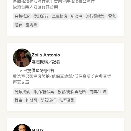
另類搖滾
夢幻流行
電子音樂
車庫搖滾
獨立流行
簽約音樂人或發行其音樂
另類搖滾
夢幻流行
車庫搖滾
新浪潮
流行靈魂樂
雷鬼
瞪鞋
靈魂樂
Zoila Antonio
媒體機構／記者
> 已提供100則回答
酸浩室
另類搖滾
節拍/低保真
放鬆/低保真嘻哈
古典音樂
撰寫文章
另類搖滾
節拍/低保真
放鬆/低保真嘻哈
商業/主流
舞曲
迪斯可
夢幻流行
浩室音樂
N3UX