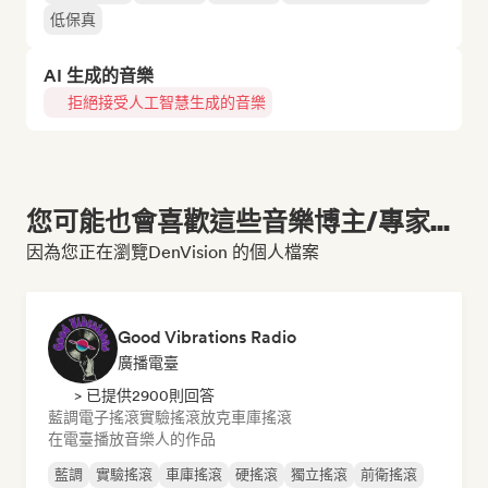
低保真
AI 生成的音樂
拒絕接受人工智慧生成的音樂
您可能也會喜歡這些音樂博主/專家...
因為您正在瀏覽DenVision 的個人檔案
Good Vibrations Radio
廣播電臺
> 已提供2900則回答
藍調
電子搖滾
實驗搖滾
放克
車庫搖滾
在電臺播放音樂人的作品
藍調
實驗搖滾
車庫搖滾
硬搖滾
獨立搖滾
前衛搖滾