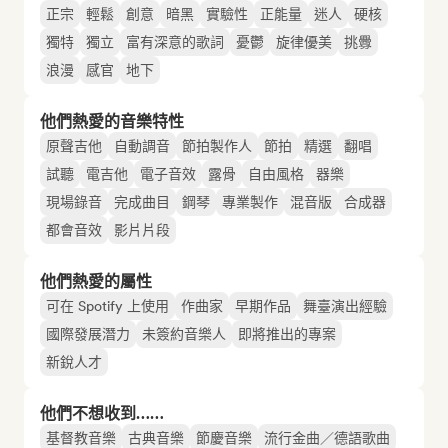
正宗
輕鬆
創意
暗黑
實驗性
正能量
迷人
硬核
獨特
獨立
富有深意的歌詞
憂鬱
旋律優美
挑釁
浪漫
感官
地下
他們熱愛的音樂特性
原聲吉他
自動調音
節拍製作人
節拍
精選
翻唱
試聽
電吉他
電子音效
露骨
自由風格
器樂
現場錄音
完成曲目
鋼琴
專業製作
混音版
合成器
都會音效
影片片段
他們熱愛的屬性
可在 Spotify 上使用
作曲家
早期作品
舞臺演出經驗
國際發展潛力
未簽約音樂人
即將推出的專案
新銳人才
他們不想收到……
基督教音樂
古典音樂
節慶音樂
流行金曲／德語歌曲