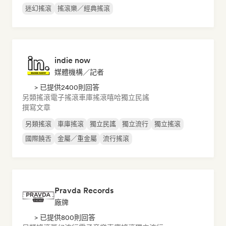
迷幻搖滾
搖滾樂／經典搖滾
indie now
媒體機構／記者
> 已提供2400則回答
另類搖滾
電子搖滾
車庫搖滾
嘻哈
獨立民謠
撰寫文章
另類搖滾
車庫搖滾
獨立民謠
獨立流行
獨立搖滾
國際饒舌
金屬／重金屬
流行搖滾
Pravda Records
廠牌
> 已提供800則回答