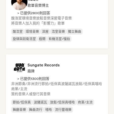
歌單音樂博主
> 已提供2800則回答
酸浩室
環境音樂
放鬆音樂
深屋
電子音樂
將音樂人加入我的「影響力」歌單
酸浩室
環境音樂
深屋
浩室音樂
獨立舞曲
旋律與前衛浩室
極簡
有機浩室/慢拍
Sungate Records
廠牌
> 已提供1300則回答
非洲節奏/非洲流行
節拍/低保真
波薩諾瓦
放鬆/低保真嘻哈
商業/主流
簽約音樂人或發行其音樂
節拍/低保真
波薩諾瓦
放鬆/低保真嘻哈
商業/主流
舞廳音樂
舞曲流行
嘻哈
流行靈魂樂