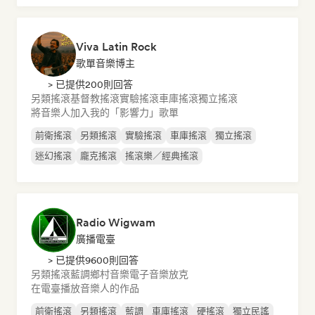
Viva Latin Rock
歌單音樂博主
> 已提供200則回答
另類搖滾
基督教搖滾
實驗搖滾
車庫搖滾
獨立搖滾
將音樂人加入我的「影響力」歌單
前衛搖滾
另類搖滾
實驗搖滾
車庫搖滾
獨立搖滾
迷幻搖滾
龐克搖滾
搖滾樂／經典搖滾
Radio Wigwam
廣播電臺
> 已提供9600則回答
另類搖滾
藍調
鄉村音樂
電子音樂
放克
在電臺播放音樂人的作品
前衛搖滾
另類搖滾
藍調
車庫搖滾
硬搖滾
獨立民謠