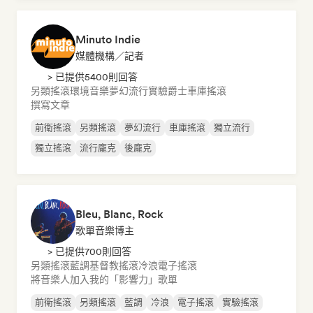
Minuto Indie
媒體機構／記者
> 已提供5400則回答
另類搖滾
環境音樂
夢幻流行
實驗爵士
車庫搖滾
撰寫文章
前衛搖滾
另類搖滾
夢幻流行
車庫搖滾
獨立流行
獨立搖滾
流行龐克
後龐克
Bleu, Blanc, Rock
歌單音樂博主
> 已提供700則回答
另類搖滾
藍調
基督教搖滾
冷浪
電子搖滾
將音樂人加入我的「影響力」歌單
前衛搖滾
另類搖滾
藍調
冷浪
電子搖滾
實驗搖滾