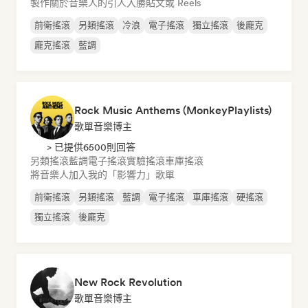
製作關於音樂人的引人入勝貼文或 Reels
前衛搖滾
另類搖滾
冷浪
電子搖滾
獨立搖滾
後龐克
龐克搖滾
藍調
Rock Music Anthems (MonkeyPlaylists)
歌單音樂博主
> 已提供6500則回答
另類搖滾
藍調
電子搖滾
實驗搖滾
車庫搖滾
將音樂人加入我的「影響力」歌單
前衛搖滾
另類搖滾
藍調
電子搖滾
車庫搖滾
硬搖滾
獨立搖滾
後龐克
New Rock Revolution
歌單音樂博主