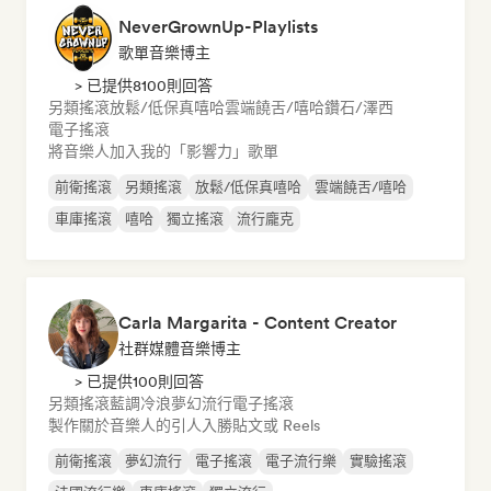
NeverGrownUp-Playlists
歌單音樂博主
> 已提供8100則回答
另類搖滾
放鬆/低保真嘻哈
雲端饒舌/嘻哈
鑽石/澤西
電子搖滾
將音樂人加入我的「影響力」歌單
前衛搖滾
另類搖滾
放鬆/低保真嘻哈
雲端饒舌/嘻哈
車庫搖滾
嘻哈
獨立搖滾
流行龐克
Carla Margarita - Content Creator
社群媒體音樂博主
> 已提供100則回答
另類搖滾
藍調
冷浪
夢幻流行
電子搖滾
製作關於音樂人的引人入勝貼文或 Reels
前衛搖滾
夢幻流行
電子搖滾
電子流行樂
實驗搖滾