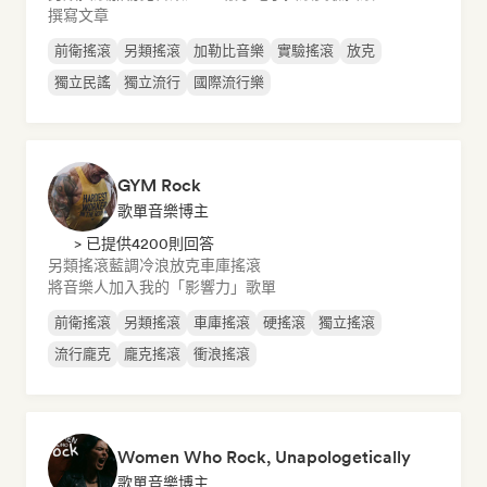
撰寫文章
前衛搖滾
另類搖滾
加勒比音樂
實驗搖滾
放克
獨立民謠
獨立流行
國際流行樂
GYM Rock
歌單音樂博主
> 已提供4200則回答
另類搖滾
藍調
冷浪
放克
車庫搖滾
將音樂人加入我的「影響力」歌單
前衛搖滾
另類搖滾
車庫搖滾
硬搖滾
獨立搖滾
流行龐克
龐克搖滾
衝浪搖滾
Women Who Rock, Unapologetically
歌單音樂博主