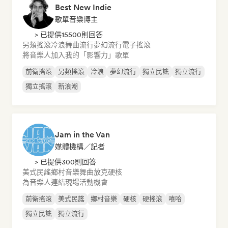
Best New Indie
歌單音樂博主
> 已提供15500則回答
另類搖滾
冷浪
舞曲流行
夢幻流行
電子搖滾
將音樂人加入我的「影響力」歌單
前衛搖滾
另類搖滾
冷浪
夢幻流行
獨立民謠
獨立流行
獨立搖滾
新浪潮
Jam in the Van
媒體機構／記者
> 已提供300則回答
美式民謠
鄉村音樂
舞曲
放克
硬核
為音樂人連結現場活動機會
前衛搖滾
美式民謠
鄉村音樂
硬核
硬搖滾
嘻哈
獨立民謠
獨立流行