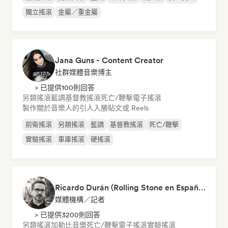
獨立搖滾
金屬／重金屬
Jana Guns - Content Creator
社群媒體音樂博主
> 已提供100則回答
另類搖滾
藍調
基督教搖滾
死亡/鞭擊
電子搖滾
製作關於音樂人的引人入勝貼文或 Reels
前衛搖滾
另類搖滾
藍調
基督教搖滾
死亡/鞭擊
實驗搖滾
車庫搖滾
硬搖滾
Ricardo Durán (Rolling Stone en Español-Editor-in-chief)
媒體機構／記者
> 已提供3200則回答
另類搖滾
加勒比音樂
死亡/鞭擊
電子搖滾
實驗搖滾