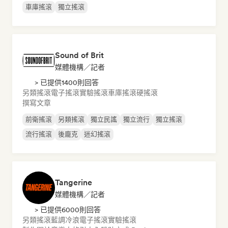
車庫搖滾
獨立搖滾
Sound of Brit
媒體機構／記者
> 已提供1400則回答
另類搖滾
電子搖滾
實驗搖滾
車庫搖滾
硬搖滾
撰寫文章
前衛搖滾
另類搖滾
獨立民謠
獨立流行
獨立搖滾
流行搖滾
後龐克
迷幻搖滾
Tangerine
媒體機構／記者
> 已提供6000則回答
另類搖滾
藍調
冷浪
電子搖滾
實驗搖滾