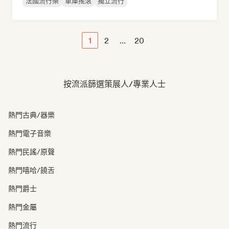
法國流行樂
車庫搖滾
獨立流行
1
2
...
20
按流派篩選策展人/專業人士
熱門古典/器樂
熱門電子音樂
熱門民謠/原聲
熱門嘻哈/饒舌
熱門爵士
熱門金屬
熱門流行