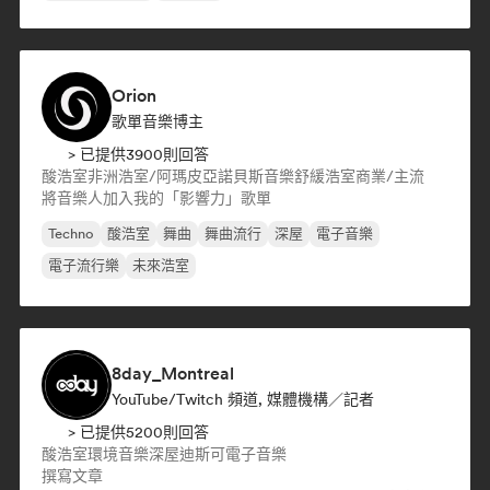
Orion
歌單音樂博主
> 已提供3900則回答
酸浩室
非洲浩室/阿瑪皮亞諾
貝斯音樂
舒緩浩室
商業/主流
將音樂人加入我的「影響力」歌單
Techno
酸浩室
舞曲
舞曲流行
深屋
電子音樂
電子流行樂
未來浩室
8day_Montreal
YouTube/Twitch 頻道, 媒體機構／記者
> 已提供5200則回答
酸浩室
環境音樂
深屋
迪斯可
電子音樂
撰寫文章