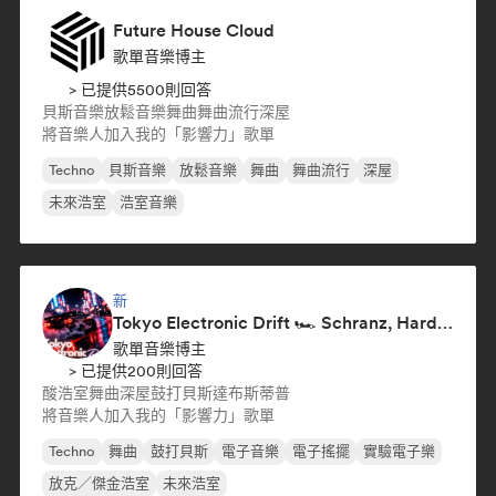
Future House Cloud
歌單音樂博主
> 已提供5500則回答
貝斯音樂
放鬆音樂
舞曲
舞曲流行
深屋
將音樂人加入我的「影響力」歌單
Techno
貝斯音樂
放鬆音樂
舞曲
舞曲流行
深屋
未來浩室
浩室音樂
新
Tokyo Electronic Drift 🏎️ Schranz, Hard Techno & Anime EDM
歌單音樂博主
> 已提供200則回答
酸浩室
舞曲
深屋
鼓打貝斯
達布斯蒂普
將音樂人加入我的「影響力」歌單
Techno
舞曲
鼓打貝斯
電子音樂
電子搖擺
實驗電子樂
放克／傑金浩室
未來浩室