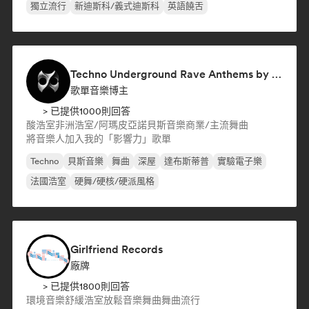
獨立流行
新迪斯科/義式迪斯科
英語饒舌
Techno Underground Rave Anthems by Orphium
歌單音樂博主
> 已提供1000則回答
酸浩室
非洲浩室/阿瑪皮亞諾
貝斯音樂
商業/主流
舞曲
將音樂人加入我的「影響力」歌單
Techno
貝斯音樂
舞曲
深屋
達布斯蒂普
實驗電子樂
法國浩室
硬舞/硬核/硬派風格
Girlfriend Records
廠牌
> 已提供1800則回答
環境音樂
舒緩浩室
放鬆音樂
舞曲
舞曲流行