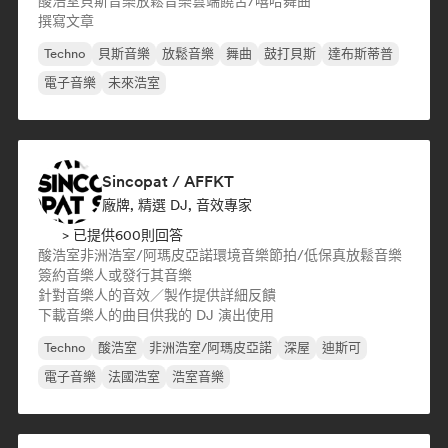
酸浩室
貝斯音樂
放鬆音樂
雲端饒舌/嘻哈
舞曲
撰寫文章
Techno
貝斯音樂
放鬆音樂
舞曲
鼓打貝斯
達布斯蒂普
電子音樂
未來浩室
Sincopat / AFFKT
廠牌, 精選 DJ, 音效專家
> 已提供600則回答
酸浩室
非洲浩室/阿瑪皮亞諾
環境音樂
節拍/低保真
放鬆音樂
簽約音樂人或發行其音樂
針對音樂人的音效／製作提供詳細反饋
下載音樂人的曲目供我的 DJ 演出使用
Techno
酸浩室
非洲浩室/阿瑪皮亞諾
深屋
迪斯可
電子音樂
法國浩室
浩室音樂