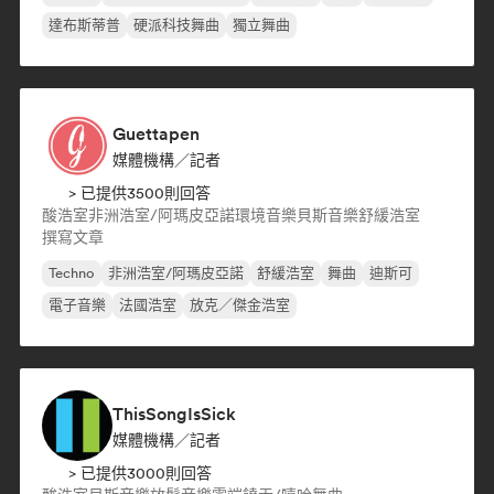
達布斯蒂普
硬派科技舞曲
獨立舞曲
Guettapen
媒體機構／記者
> 已提供3500則回答
酸浩室
非洲浩室/阿瑪皮亞諾
環境音樂
貝斯音樂
舒緩浩室
撰寫文章
Techno
非洲浩室/阿瑪皮亞諾
舒緩浩室
舞曲
迪斯可
電子音樂
法國浩室
放克／傑金浩室
ThisSongIsSick
媒體機構／記者
> 已提供3000則回答