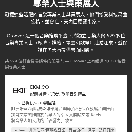
專業人士與策展人
發掘這些活躍的音樂專業人士與策展人，他們接受科技舞曲
投稿，並會在 7 天內回覆藝術家。
Groover 是一個音樂推廣平臺，將獨立音樂人與 529 多位
音樂專業人士（廠牌、媒體、電臺和歌單）連結起來，並保
證在 7 天內提供書面回饋。
共
529
位符合搜尋條件的策展人 —
Groover
上有超過 4,000 名音
樂專業人士
EKM.CO
媒體機構／記者, 歌單音樂博主
> 已提供5500則回答
非洲浩室/阿瑪皮亞諾
環境音樂
節拍/低保真
放鬆音樂
舞曲
撰寫文章
製作關於音樂人的引人入勝貼文或 Reels
將音樂人加入我的「影響力」歌單
Techno
非洲浩室/阿瑪皮亞諾
舞曲流行
深屋
鼓打貝斯