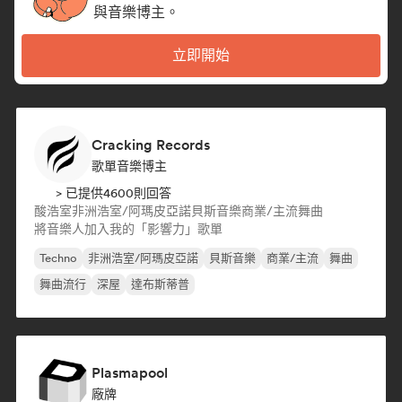
與音樂博主。
立即開始
Cracking Records
歌單音樂博主
> 已提供4600則回答
酸浩室
非洲浩室/阿瑪皮亞諾
貝斯音樂
商業/主流
舞曲
將音樂人加入我的「影響力」歌單
Techno
非洲浩室/阿瑪皮亞諾
貝斯音樂
商業/主流
舞曲
舞曲流行
深屋
達布斯蒂普
Plasmapool
廠牌