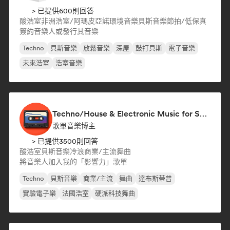
> 已提供600則回答
酸浩室
非洲浩室/阿瑪皮亞諾
環境音樂
貝斯音樂
節拍/低保真
簽約音樂人或發行其音樂
Techno
貝斯音樂
放鬆音樂
深屋
鼓打貝斯
電子音樂
未來浩室
浩室音樂
Techno/House & Electronic Music for Svea Playlists
歌單音樂博主
> 已提供3500則回答
酸浩室
貝斯音樂
冷浪
商業/主流
舞曲
將音樂人加入我的「影響力」歌單
Techno
貝斯音樂
商業/主流
舞曲
達布斯蒂普
實驗電子樂
法國浩室
硬派科技舞曲