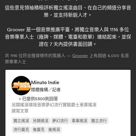
這些意見領袖積極評析獨立搖滾曲目、在自己的頻道分享音
樂，並支持新銳人才。
Groover 是一個音樂推廣平臺，將獨立音樂人與 1116 多位
音樂專業人士（廠牌、媒體、電臺和歌單）連結起來，並保
證在 7 天內提供書面回饋。
共
1116
位符合搜尋條件的策展人 —
Groover
上有超過 4,000 名音
樂專業人士
Minuto Indie
媒體機構／記者
> 已提供5300則回答
另類搖滾
環境音樂
夢幻流行
實驗爵士
車庫搖滾
撰寫文章
獨立搖滾
另類搖滾
夢幻流行
車庫搖滾
獨立流行
流行龐克
後龐克
後搖滾