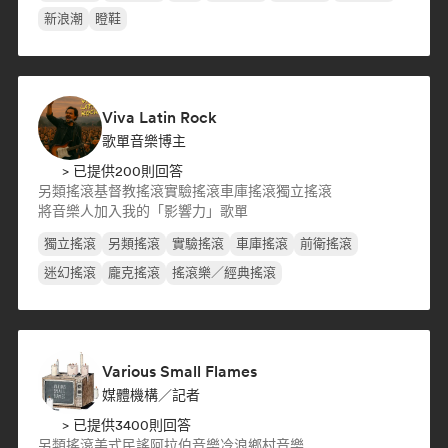
新浪潮
瞪鞋
Viva Latin Rock
歌單音樂博主
> 已提供200則回答
另類搖滾
基督教搖滾
實驗搖滾
車庫搖滾
獨立搖滾
將音樂人加入我的「影響力」歌單
獨立搖滾
另類搖滾
實驗搖滾
車庫搖滾
前衛搖滾
迷幻搖滾
龐克搖滾
搖滾樂／經典搖滾
Various Small Flames
媒體機構／記者
> 已提供3400則回答
另類搖滾
美式民謠
阿拉伯音樂
冷浪
鄉村音樂