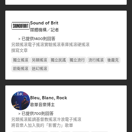
Sound of Brit
媒體機構／記者
> 已提供1400則回答
另類搖滾
電子搖滾
實驗搖滾
車庫搖滾
硬搖滾
撰寫文章
獨立搖滾
另類搖滾
獨立民謠
獨立流行
流行搖滾
後龐克
前衛搖滾
迷幻搖滾
Bleu, Blanc, Rock
歌單音樂博主
> 已提供700則回答
另類搖滾
藍調
基督教搖滾
冷浪
電子搖滾
將音樂人加入我的「影響力」歌單