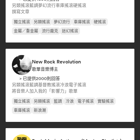
另類搖滾
藍調
夢幻流行
車庫搖滾
硬搖滾
撰寫文章
獨立搖滾
另類搖滾
夢幻流行
車庫搖滾
硬搖滾
金屬／重金屬
流行龐克
迷幻搖滾
New Rock Revolution
歌單音樂博主
> 已提供2000則回答
另類搖滾
藍調
基督教搖滾
冷浪
電子搖滾
將音樂人加入我的「影響力」歌單
獨立搖滾
另類搖滾
藍調
冷浪
電子搖滾
實驗搖滾
車庫搖滾
新浪潮