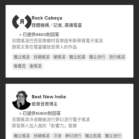
Rock Cabeça
媒體機構／記者, 廣播電臺
> 已提供4400則回答
另類搖滾
巴西音樂
鄉村音樂
達布斯蒂普
電子搖滾
撰寫文章
在電臺播放音樂人的作品
獨立搖滾
另類搖滾
硬搖滾
獨立民謠
獨立流行
流行搖滾
後龐克
後搖滾
Best New Indie
歌單音樂博主
> 已提供15400則回答
另類搖滾
冷浪
舞曲流行
夢幻流行
電子搖滾
將音樂人加入我的「影響力」歌單
獨立搖滾
另類搖滾
冷浪
夢幻流行
獨立民謠
獨立流行