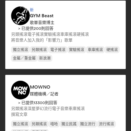
新
GYM Beast
歌單音樂博主
> 已提供200則回答
另類搖滾
電子搖滾
實驗搖滾
車庫搖滾
硬搖滾
將音樂人加入我的「影響力」歌單
獨立搖滾
另類搖滾
電子搖滾
實驗搖滾
車庫搖滾
硬搖滾
金屬／重金屬
新浪潮
MOWNO
媒體機構／記者
> 已提供13300則回答
另類搖滾
深屋
夢幻流行
電子音樂
車庫搖滾
撰寫文章
獨立搖滾
另類搖滾
嘻哈
獨立民謠
獨立流行
流行搖滾