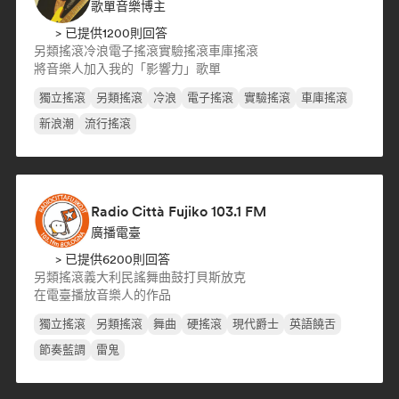
歌單音樂博主
> 已提供1200則回答
另類搖滾
冷浪
電子搖滾
實驗搖滾
車庫搖滾
將音樂人加入我的「影響力」歌單
獨立搖滾
另類搖滾
冷浪
電子搖滾
實驗搖滾
車庫搖滾
新浪潮
流行搖滾
Radio Città Fujiko 103.1 FM
廣播電臺
> 已提供6200則回答
另類搖滾
義大利民謠
舞曲
鼓打貝斯
放克
在電臺播放音樂人的作品
獨立搖滾
另類搖滾
舞曲
硬搖滾
現代爵士
英語饒舌
節奏藍調
雷鬼