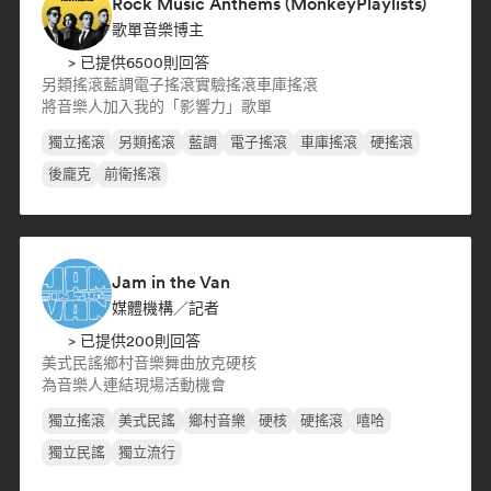
Rock Music Anthems (MonkeyPlaylists)
歌單音樂博主
> 已提供6500則回答
另類搖滾
藍調
電子搖滾
實驗搖滾
車庫搖滾
將音樂人加入我的「影響力」歌單
獨立搖滾
另類搖滾
藍調
電子搖滾
車庫搖滾
硬搖滾
後龐克
前衛搖滾
Jam in the Van
媒體機構／記者
> 已提供200則回答
美式民謠
鄉村音樂
舞曲
放克
硬核
為音樂人連結現場活動機會
獨立搖滾
美式民謠
鄉村音樂
硬核
硬搖滾
嘻哈
獨立民謠
獨立流行