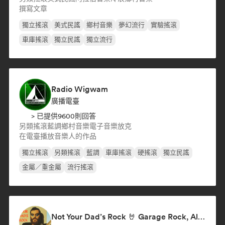
撰寫文章
獨立搖滾
美式民謠
鄉村音樂
夢幻流行
實驗搖滾
車庫搖滾
獨立民謠
獨立流行
Radio Wigwam
廣播電臺
> 已提供9600則回答
另類搖滾
藍調
鄉村音樂
電子音樂
放克
在電臺播放音樂人的作品
獨立搖滾
另類搖滾
藍調
車庫搖滾
硬搖滾
獨立民謠
金屬／重金屬
流行搖滾
Not Your Dad’s Rock 🤘 Garage Rock, Alt-Rock & Indie Anthems