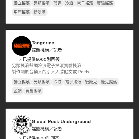
獨立搖滾
另類搖滾
藍調
冷浪
電子搖滾
實驗搖滾
車庫搖滾
新浪潮
Tangerine
媒體機構／記者
> 已提供6000則回答
另類搖滾
藍調
冷浪
電子搖滾
實驗搖滾
製作關於音樂人的引人入勝貼文或 Reels
獨立搖滾
另類搖滾
冷浪
電子搖滾
後龐克
龐克搖滾
藍調
實驗搖滾
Global Rock Underground
媒體機構／記者
> 已提供4800則回答