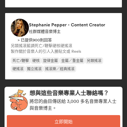
Stephanie Pepper - Content Creator
社群媒體音樂博主
> 已提供900則回答
另類搖滾
藍調
死亡/鞭擊
硬核
硬搖滾
製作關於音樂人的引人入勝貼文或 Reels
死亡/鞭擊
硬核
旋律金屬
金屬／重金屬
另類搖滾
硬搖滾
獨立搖滾
搖滾樂／經典搖滾
想與這些音樂專業人士聯絡嗎？
將您的曲目傳送給 3,000 多名音樂專業人士
與音樂博主。
立即開始