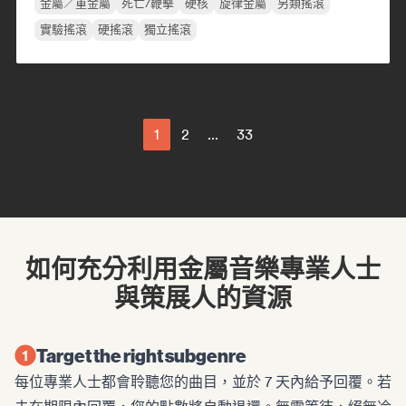
金屬／重金屬
死亡/鞭擊
硬核
旋律金屬
另類搖滾
實驗搖滾
硬搖滾
獨立搖滾
1
2
...
33
如何充分利用金屬音樂專業人士
與策展人的資源
Target the right subgenre
每位專業人士都會聆聽您的曲目，並於 7 天內給予回覆。若