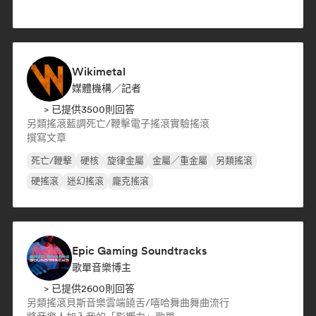
Wikimetal
媒體機構／記者
> 已提供3500則回答
另類搖滾
藍調
死亡/鞭擊
電子搖滾
實驗搖滾
撰寫文章
死亡/鞭擊
硬核
旋律金屬
金屬／重金屬
另類搖滾
硬搖滾
迷幻搖滾
龐克搖滾
Epic Gaming Soundtracks
歌單音樂博主
> 已提供2600則回答
另類搖滾
貝斯音樂
雲端饒舌/嘻哈
舞曲
舞曲流行