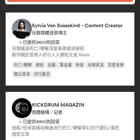
Sylvia Von Sussekind - Content Creator
社群媒體音樂博主
> 已提供3600則回答
另類搖滾
死亡/鞭擊
深屋
車庫搖滾
硬核
製作關於音樂人的引人入勝貼文或 Reels
死亡/鞭擊
硬核
金屬／重金屬
噪音
另類搖滾
浩室音樂
獨立搖滾
流行龐克
KICKDRUM MAGAZIN
媒體機構／記者
> 已提供4900則回答
放鬆/低保真嘻哈
舞曲流行
死亡/鞭擊
夢幻流行
鑽石/澤西
撰寫文章