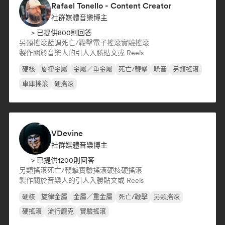
Rafael Tonello - Content Creator
社群媒體音樂博主
> 已提供800則回答
另類搖滾
藍調
死亡/鞭擊
電子搖滾
實驗搖滾
製作關於音樂人的引人入勝貼文或 Reels
硬核
旋律金屬
金屬／重金屬
死亡/鞭擊
噪音
另類搖滾
車庫搖滾
硬搖滾
VDevine
社群媒體音樂博主
> 已提供1200則回答
另類搖滾
死亡/鞭擊
實驗搖滾
硬核
硬搖滾
製作關於音樂人的引人入勝貼文或 Reels
硬核
旋律金屬
金屬／重金屬
死亡/鞭擊
另類搖滾
硬搖滾
流行龐克
實驗搖滾