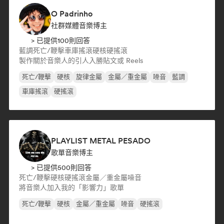
O Padrinho
社群媒體音樂博主
> 已提供100則回答
藍調
死亡/鞭擊
車庫搖滾
硬核
硬搖滾
製作關於音樂人的引人入勝貼文或 Reels
死亡/鞭擊
硬核
旋律金屬
金屬／重金屬
噪音
藍調
車庫搖滾
硬搖滾
PLAYLIST METAL PESADO
歌單音樂博主
> 已提供500則回答
死亡/鞭擊
硬核
硬搖滾
金屬／重金屬
噪音
將音樂人加入我的「影響力」歌單
死亡/鞭擊
硬核
金屬／重金屬
噪音
硬搖滾