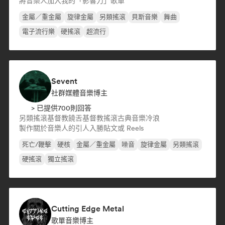
將音樂人加入我的「影響力」歌單
金屬／重金屬
旋律金屬
另類搖滾
貝斯音樂
舞曲
電子流行樂
硬搖滾
超流行
Sevent
社群媒體音樂博主
> 已提供700則回答
另類搖滾
基督教饒舌
基督教搖滾
古典音樂
冷浪
製作關於音樂人的引人入勝貼文或 Reels
死亡/鞭擊
硬核
金屬／重金屬
噪音
旋律金屬
另類搖滾
硬搖滾
獨立搖滾
Cutting Edge Metal
歌單音樂博主