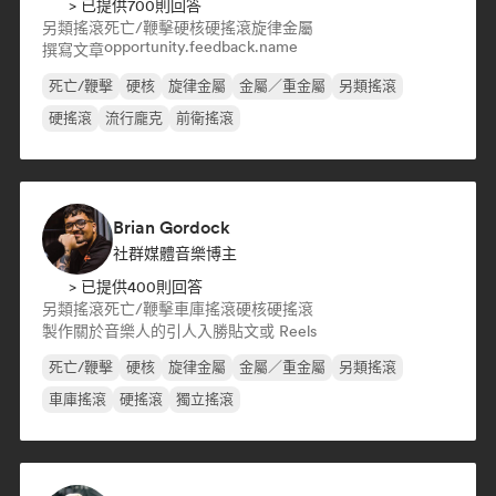
> 已提供700則回答
另類搖滾
死亡/鞭擊
硬核
硬搖滾
旋律金屬
opportunity.feedback.name
撰寫文章
死亡/鞭擊
硬核
旋律金屬
金屬／重金屬
另類搖滾
硬搖滾
流行龐克
前衛搖滾
Brian Gordock
社群媒體音樂博主
> 已提供400則回答
另類搖滾
死亡/鞭擊
車庫搖滾
硬核
硬搖滾
製作關於音樂人的引人入勝貼文或 Reels
死亡/鞭擊
硬核
旋律金屬
金屬／重金屬
另類搖滾
車庫搖滾
硬搖滾
獨立搖滾