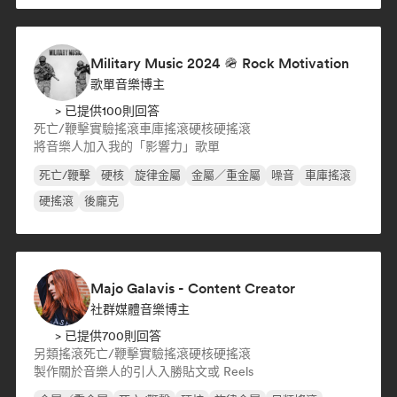
Military Music 2024 🪖 Rock Motivation
歌單音樂博主
> 已提供100則回答
死亡/鞭擊
實驗搖滾
車庫搖滾
硬核
硬搖滾
將音樂人加入我的「影響力」歌單
死亡/鞭擊
硬核
旋律金屬
金屬／重金屬
噪音
車庫搖滾
硬搖滾
後龐克
Majo Galavis - Content Creator
社群媒體音樂博主
> 已提供700則回答
另類搖滾
死亡/鞭擊
實驗搖滾
硬核
硬搖滾
製作關於音樂人的引人入勝貼文或 Reels