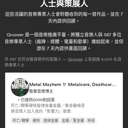
人士與策展人
這些活躍的音樂專業人士會聆聽收到的每一首作品，並在 7
天內提供回饋。
Groover 是一個音樂推廣平臺，將獨立音樂人與 587 多位
音樂專業人士（廠牌、媒體、電臺和歌單）連結起來，並保
證在 7 天內提供書面回饋。
共
587
位符合搜尋條件的策展人 —
Groover
上有超過 4,000 名音
樂專業人士
Metal Mayhem 🤘 Metalcore, Deathcore & Progressive Metal
歌單音樂博主
> 已提供2000則回答
死亡/鞭擊
硬核
旋律金屬
金屬／重金屬
噪音
將音樂人加入我的「影響力」歌單
死亡/鞭擊
硬核
旋律金屬
金屬／重金屬
噪音