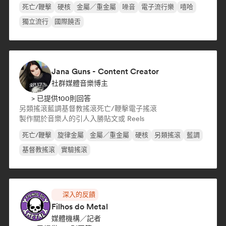
死亡/鞭擊
硬核
金屬／重金屬
噪音
電子流行樂
嘻哈
獨立流行
國際饒舌
Jana Guns - Content Creator
社群媒體音樂博主
> 已提供100則回答
另類搖滾
藍調
基督教搖滾
死亡/鞭擊
電子搖滾
製作關於音樂人的引人入勝貼文或 Reels
死亡/鞭擊
旋律金屬
金屬／重金屬
硬核
另類搖滾
藍調
基督教搖滾
實驗搖滾
深入的反饋
Filhos do Metal
媒體機構／記者