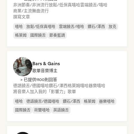
非洲節奏/非洲流行
放鬆/低保真嘻哈
雲端饒舌/嘻哈
商業/主流
舞曲流行
撰寫文章
嘻哈
放鬆/低保真嘻哈
雲端饒舌/嘻哈
鑽石/澤西
放克
格萊姆
國際饒舌
節奏藍調
Bars & Gains
歌單音樂博主
> 已提供1100則回答
德語饒舌/德國嘻哈
鑽石/澤西
格萊姆
嘻哈
器樂嘻哈
將音樂人加入我的「影響力」歌單
嘻哈
德語饒舌/德國嘻哈
鑽石/澤西
格萊姆
器樂嘻哈
國際饒舌
荷蘭嘻哈
英語饒舌