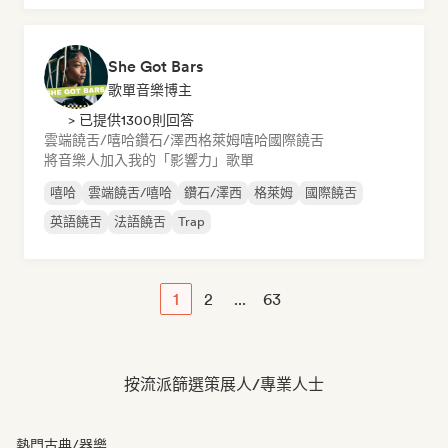
She Got Bars
歌單音樂博主
> 已提供1300則回答
雲端饒舌/嘻哈
鑽石/澤西
格萊姆
嘻哈
國際饒舌
將音樂人加入我的「影響力」歌單
嘻哈
雲端饒舌/嘻哈
鑽石/澤西
格萊姆
國際饒舌
英語饒舌
法語饒舌
Trap
1
2
...
63
按流派篩選策展人/專業人士
熱門古典/器樂