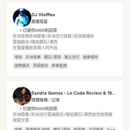
DJ Waffles
廣播電臺
> 已提供2900則回答
非洲音樂
非洲節奏/非洲流行
放鬆/低保真嘻哈
雲端饒舌/嘻哈
鑽石/澤西
在電臺播放音樂人的作品
嘻哈
非洲音樂
鑽石/澤西
獨立流行
器樂嘻哈
國際饒舌
英語饒舌
節奏藍調
Sandra Gomes - Le Code Review & 1993initiales
媒體機構／記者
> 已提供5000則回答
非洲節奏/非洲流行
雲端饒舌/嘻哈
鑽石/澤西
放克
格萊姆
撰寫文章
嘻哈
雲端饒舌/嘻哈
鑽石/澤西
格萊姆
法語饒舌
Trap