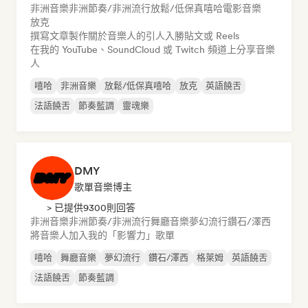
非洲音樂
非洲節奏/非洲流行
放鬆/低保真嘻哈
電影音樂
放克
撰寫文章
製作關於音樂人的引人入勝貼文或 Reels
在我的 YouTube、SoundCloud 或 Twitch 頻道上分享音樂
人
嘻哈
非洲音樂
放鬆/低保真嘻哈
放克
英語饒舌
法語饒舌
節奏藍調
靈魂樂
DMY
歌單音樂博主
> 已提供9300則回答
非洲音樂
非洲節奏/非洲流行
舞廳音樂
夢幻流行
鑽石/澤西
將音樂人加入我的「影響力」歌單
嘻哈
舞廳音樂
夢幻流行
鑽石/澤西
格萊姆
英語饒舌
法語饒舌
節奏藍調