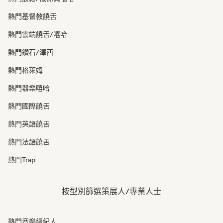
熱門基督教饒舌
熱門雲端饒舌/嘻哈
熱門鑽石/澤西
熱門格萊姆
熱門器樂嘻哈
熱門國際饒舌
熱門英語饒舌
熱門法語饒舌
熱門Trap
按型別篩選策展人/專業人士
熱門音樂經紀人