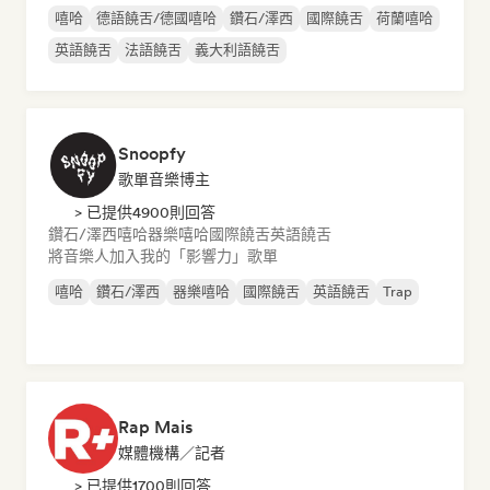
嘻哈
德語饒舌/德國嘻哈
鑽石/澤西
國際饒舌
荷蘭嘻哈
英語饒舌
法語饒舌
義大利語饒舌
Snoopfy
歌單音樂博主
> 已提供4900則回答
鑽石/澤西
嘻哈
器樂嘻哈
國際饒舌
英語饒舌
將音樂人加入我的「影響力」歌單
嘻哈
鑽石/澤西
器樂嘻哈
國際饒舌
英語饒舌
Trap
Rap Mais
媒體機構／記者
> 已提供1700則回答