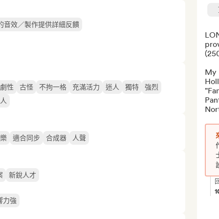
的音效／製作提供詳細反饋
LON
prov
(250
My m
Hol
劇性
古怪
不拘一格
充滿活力
迷人
獨特
強烈
"Fan
Pant
人
Nort
樂
適合同步
合成器
人聲
案
新銳人才
1
響力強