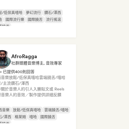
鬆/低保真嘻哈
夢幻流行
鑽石/澤西
哈
國際流行樂
國際饒舌
流行搖滾
語饒舌
AfroRagga
社群媒體音樂博主, 音效專家
> 已提供400則回答
西音樂
放鬆/低保真嘻哈
雲端饒舌/嘻哈
/主流
鑽石/澤西
關於音樂人的引人入勝貼文或 Reels
對音樂人的音效／製作提供詳細反饋
西音樂
放鬆/低保真嘻哈
雲端饒舌/嘻哈
石/澤西
格萊姆
嘻哈
國際饒舌
語饒舌