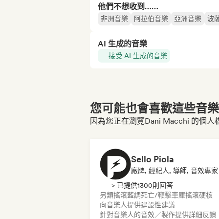
他們不想收到……
非洲音樂
阿拉伯音樂
亞洲音樂
波
AI 生成的音樂
接受 AI 生成的音樂
您可能也會喜歡這些音樂博
因為您正在瀏覽Dani Macchi 的個人
Sello Piola
廠牌, 經紀人, 導師, 音效專家
> 已提供1300則回答
另類搖滾
藍調
死亡/鞭擊
車庫搖滾
硬核
向音樂人提供建設性建議
針對音樂人的音效／製作提供詳細反饋