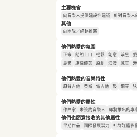
主要機會
向音樂人提供建設性建議
針對音樂人
其他
向團隊／網路推薦
他們熱愛的氛圍
正宗
朗朗上口
輕鬆
創意
暗黑
戲
憂鬱
旋律優美
原創
浪漫
感官
迷
他們熱愛的音樂特性
原聲吉他
貝斯
電吉他
鼓
鋼琴
弦
他們熱愛的屬性
作曲家
未簽約音樂人
即將推出的專
他們也願意接收的其他屬性
早期作品
國際發展潛力
社群媒體影