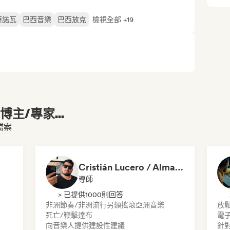
薩諾瓦
巴西音樂
巴西放克
檢視全部 +19
主/專家...
檔案
Cristián Lucero / Almagesto
導師
> 已提供1000則回答
非洲節奏/非洲流行
另類搖滾
亞洲音樂
放
死亡/鞭擊
達布
電
向音樂人提供建設性建議
針