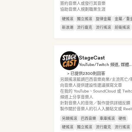
簽約音樂人或發行其音樂
協助音樂人規劃職業生涯
硬搖滾
獨立搖滾
旋律金屬
金屬／重
新浪潮
流行龐克
流行搖滾
前衛搖滾
StageCast
YouTube/Twitch 頻道, 媒體機構／記者, 導師, 社群媒體音樂
> 已提供2300則回答
另類搖滾
藍調
巴西音樂
商業/主流
死亡/
向音樂人提供建設性建議
撰寫文章
在我的 YouTube、SoundCloud 或 Twit
頻道上分享音樂人
針對音樂人的音效／製作提供詳細反饋
製作關於音樂人的引人入勝貼文或 Reel
另類搖滾
巴西音樂
車庫搖滾
硬核
硬搖滾
獨立搖滾
流行龐克
流行搖滾