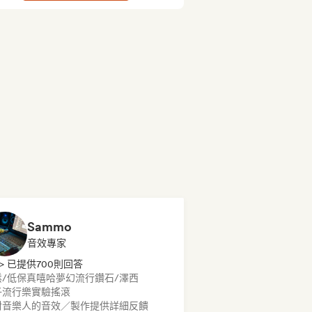
Sammo
音效專家
> 已提供700則回答
鬆/低保真嘻哈
夢幻流行
鑽石/澤西
子流行樂
實驗搖滾
對音樂人的音效／製作提供詳細反饋