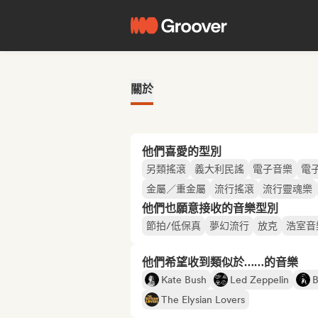
關於
他們喜愛的型別
另類搖滾
義大利民謠
電子音樂
電
金屬／重金屬
流行搖滾
流行靈魂樂
他們也願意接收的音樂型別
節拍/低保真
夢幻流行
放克
浩室音
他們希望收到類似於……的音樂
Kate Bush
Led Zeppelin
B
The Elysian Lovers