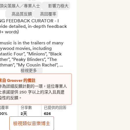
頂尖策展人／專業人士
影響力極大
高品質反饋
高回覆率
G FEEDBACK CURATOR - I 
ide detailed, in-depth feedback 
+ words)

usic is in the trailers of many 
lywood movies, including 
tastic Four", "Minions", "Black 
her", "Peaky Blinders", "The 
hman", "My Cousin Rachel", ...
檢視更多
來自 Groover 的備註
作為詳細反饋計劃的一環，這位專業人
士承諾提供 250 字以上的深入且具建
設性的反饋。
回覆率
分享數
已提供的回答
00%
2天
626
檢視類似音樂博主