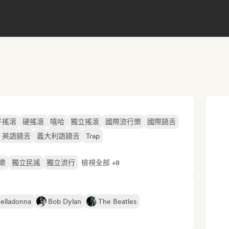
子搖滾
硬搖滾
嘻哈
獨立搖滾
國際流行樂
國際饒舌
英語饒舌
義大利語饒舌
Trap
樂
獨立民謠
獨立流行
檢視全部 +8
elladonna
Bob Dylan
The Beatles