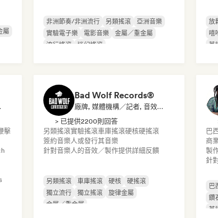
非洲節奏/非洲流行
另類搖滾
亞洲音樂
放
金屬
實驗電子樂
電影音樂
金屬／重金屬
嘻
流行搖滾
迷幻搖滾
英
Bad Wolf Records®
博主, 音效專家
廠牌, 媒體機構／記者, 音效專家
> 已提供2200則回答
鞭擊
另類搖滾
實驗搖滾
車庫搖滾
硬核
硬搖滾
巴
簽約音樂人或發行其音樂
商業
ch
針對音樂人的音效／製作提供詳細反饋
製作
針
s
另類搖滾
車庫搖滾
硬核
硬搖滾
巴
獨立流行
獨立搖滾
旋律金屬
鑽
金屬／重金屬
英