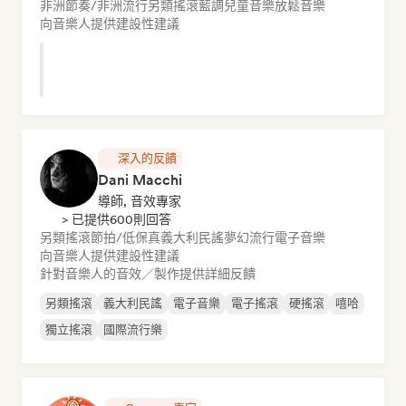
非洲節奏/非洲流行
另類搖滾
藍調
兒童音樂
放鬆音樂
向音樂人提供建設性建議
深入的反饋
Dani Macchi
導師, 音效專家
> 已提供600則回答
另類搖滾
節拍/低保真
義大利民謠
夢幻流行
電子音樂
向音樂人提供建設性建議
針對音樂人的音效／製作提供詳細反饋
另類搖滾
義大利民謠
電子音樂
電子搖滾
硬搖滾
嘻哈
獨立搖滾
國際流行樂