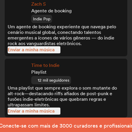
Zach S
Agente de booking
Indie Pop
Um agente de booking experiente que navega pelo
cenário musical global, conectando talentos
emergentes a ícones de vários gêneros — do indie
rock aos vanguardistas eletrônicos.
Enviar a minha música
Time to Indie
Playlist
12 mil seguidores
Uma playlist que sempre explora o som mutante do
alt-rock—destacando riffs afiados de post-punk e
fusões indie-eletrônicas que quebram regras e
ultrapassam limites.
Enviar a minha música
Conecte-se com mais de 3000 curadores e profissionai