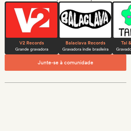
V2 Records
Balaclava Records
Tal 
Grande gravadora
Gravadora indie brasileira
Gravador
Junte-se à comunidade