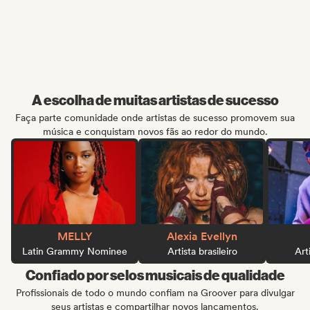
A escolha de muitas artistas de sucesso
Faça parte comunidade onde artistas de sucesso promovem sua
música e conquistam novos fãs ao redor do mundo.
MELLY
Alexia Evellyn
Latin Grammy Nominee
Artista brasileiro
Arti
Confiado por selos musicais de qualidade
Profissionais de todo o mundo confiam na Groover para divulgar
seus artistas e compartilhar novos lançamentos.