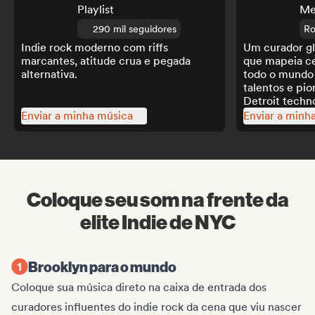
Playlist
Me
290 mil seguidores
Ro
Indie rock moderno com riffs
Um curador g
marcantes, atitude crua e pegada
que mapeia c
alternativa.
todo o mundo
talentos e pio
Detroit techn
meio de playli
Enviar a minha música
Enviar a minh
comunidade.
Coloque seu som na frente da
elite Indie de NYC
Brooklyn para o mundo
Coloque sua música direto na caixa de entrada dos
curadores influentes do indie rock da cena que viu nascer