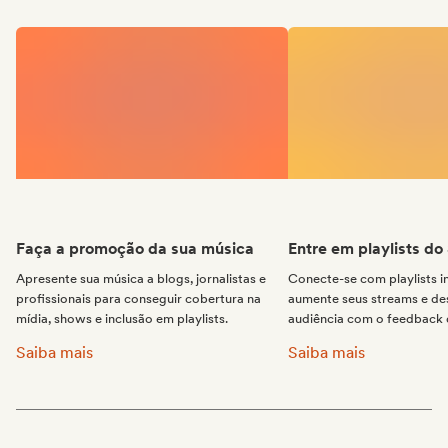
Faça a promoção da sua música
Entre em playlists do
Apresente sua música a blogs, jornalistas e
Conecte-se com playlists 
profissionais para conseguir cobertura na
aumente seus streams e de
mídia, shows e inclusão em playlists.
audiência com o feedback d
Faça a promoção da sua música:
Entre em playlists do 
Saiba mais
Saiba mais