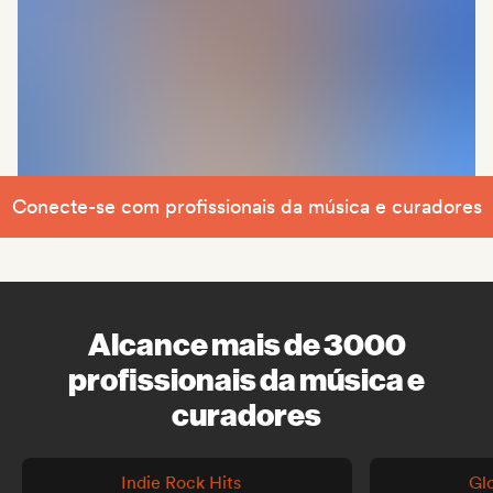
Conecte-se com profissionais da música e curadores
Alcance mais de 3000
profissionais da música e
curadores
Indie Rock Hits
Gl