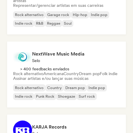
artistas
Representar/gerenciar artistas em suas carreiras
Rock alternativo
Garage rock
Hip-hop
Indie pop
Indie rock
R&B
Reggae
Soul
NextWave Music Media
Selo
> 400 feedbacks enviados
Rock alternativo
Americana
Country
Dream pop
Folk indie
Assinar artistas e/ou lançar suas músicas
Rock alternativo
Country
Dream pop
Indie pop
Indie rock
Punk Rock
Shoegaze
Surf rock
KARJA Records