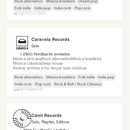
Rock alternativo
Música brasileira
Dream pop
Folk indie
Indie pop
Indie rock
Pop rock
Rock progressivo
Caravela Records
Selo
> 2900 feedbacks enviados
Música africana
Rock alternativo
Música brasileira
Música clássica
Deep house
Assinar artistas e/ou lançar suas músicas
Rock alternativo
Música brasileira
Folk indie
Indie pop
Indie rock
Pop rock
Rock & Roll / Rock Clássico
Música africana
Cénit Records
Selo, Playlist, Editora