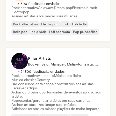
> 500 feedbacks enviados
Rock alternativo
Coldwave
Dream pop
Electronic rock
Electropop
Assinar artistas e/ou lançar suas músicas
Rock alternativo
Electropop
Funk
Folk indie
Indie pop
Indie rock
Lofi bedroom
Pop psicodélico
Pillar Artists
Booker, Selo, Manager, Mídia/Jornalista, Mentor, Playlist
> 24300 feedbacks enviados
Rock alternativo
Ambiente
Música brasileira
Música clássica
Country
Dar conselhos detalhados/construtivos aos artistas
Escrever artigos
Achar ou propor oportunidades de eventos ao vivo aos
artistas
Representar/gerenciar artistas em suas carreiras
Assinar artistas e/ou lançar suas músicas
Adicionar artistas às minhas playlists de maior impacto