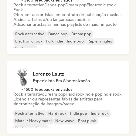
> 3100 feedbacks enviados
Rock alternativo
Dance pop
Dream pop
Electronic rock
Funk
Oferecer aos artistas um contrato de publicação musical
Assinar artistas e/ou lançar suas músicas
Adicionar artistas às minhas playlists de maior impacto
Rock alternativo
Dance pop
Dream pop
Electronic rock
Folk indie
Indie pop
Rap em inglês
Synthwave
Lorenzo Lautz
Especialista Em Sincronização
> 1600 feedbacks enviados
Rock alternativo
Dream pop
Hard rock
Indie pop
Indie rock
Licenciar ou representar faixas de artistas para
sincronização de imagem/vídeo
Rock alternativo
Hard rock
Indie pop
Indie rock
Metal / Heavy metal
New wave
Post punk
Rock psicodélico