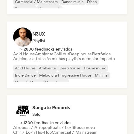
Comercial / Mainstream
Dance music
Disco
Dream pop
House music
N3UX
Playlist
> 2800 feedbacks enviados
Acid House
Ambiente
Chill out
Deep house
Eletrônica
Adicionar artistas às minhas playlists de maior impacto
Acid House
Ambiente
Deep house
House music
Indie Dance
Melodic & Progressive House
Minimal
Organic House / Downtempo
Sungate Records
Selo
> 1300 feedbacks enviados
Afrobeat / Afropop
Beats / Lo-fi
Bossa nova
Chill / Lo-fi Hip-Hop
Comercial / Mainstream