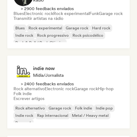
Rádio
> 2900 feedbacks enviados
Blues
Electronic rock
Rock experimental
Funk
Garage rock
Transmitir artistas na rádio
Blues
Rock experimental
Garage rock
Hard rock
Indie rock
Rock progressivo
Rock psicodélico
Rock & Roll / Rock Clássico
indie now
Mídia/Jornalista
> 2400 feedbacks enviados
Rock alternativo
Electronic rock
Garage rock
Hip-hop
Folk indie
Escrever artigos
Rock alternativo
Garage rock
Folk indie
Indie pop
Indie rock
Rap internacional
Metal / Heavy metal
Pop rock