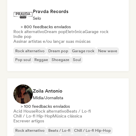
Pravda Records
Selo
> 800 feedbacks enviados
Rock alternativo
Dream pop
Eletrônica
Garage rock
Indie pop
Assinar artistas e/ou lançar suas músicas
Rock alternativo
Dream pop
Garage rock
New wave
Pop soul
Reggae
Shoegaze
Soul
Zoila Antonio
Mídia/Jornalista
> 100 feedbacks enviados
Acid House
Rock alternativo
Beats / Lo-fi
Chill / Lo-fi Hip-Hop
Música clássica
Escrever artigos
Rock alternativo
Beats / Lo-fi
Chill / Lo-fi Hip-Hop