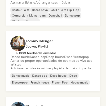
Assinar artistas e/ou lançar suas músicas
Beats / Lo-fi
Bossa nova
Chill / Lo-fi Hip-Hop
Comercial / Mainstream
Dancehall
Dance pop
Hip-hop
Pop soul
Tommy Menger
Booker, Playlist
> 1800 feedbacks enviados
Dance music
Dance pop
Deep house
Disco
Electropop
Achar ou propor oportunidades de eventos ao vivo aos
artistas
Adicionar artistas às minhas playlists de maior impacto
Dance music
Dance pop
Deep house
Disco
Electropop
French house
French Pop
House music