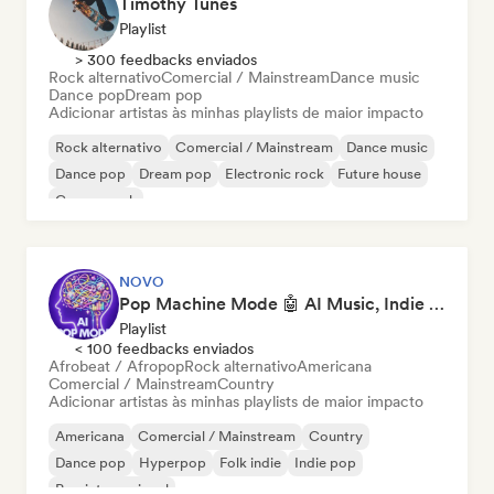
Timothy Tunes
Playlist
> 300 feedbacks enviados
Rock alternativo
Comercial / Mainstream
Dance music
Dance pop
Dream pop
Adicionar artistas às minhas playlists de maior impacto
Rock alternativo
Comercial / Mainstream
Dance music
Dance pop
Dream pop
Electronic rock
Future house
Garage rock
NOVO
Pop Machine Mode 🤖 AI Music, Indie Pop & Dream Pop
Playlist
< 100 feedbacks enviados
Afrobeat / Afropop
Rock alternativo
Americana
Comercial / Mainstream
Country
Adicionar artistas às minhas playlists de maior impacto
Americana
Comercial / Mainstream
Country
Dance pop
Hyperpop
Folk indie
Indie pop
Pop internacional