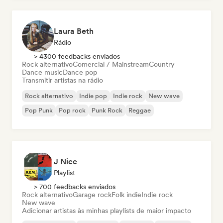
Laura Beth
Rádio
> 4300 feedbacks enviados
Rock alternativo
Comercial / Mainstream
Country
Dance music
Dance pop
Transmitir artistas na rádio
Rock alternativo
Indie pop
Indie rock
New wave
Pop Punk
Pop rock
Punk Rock
Reggae
J Nice
Playlist
> 700 feedbacks enviados
Rock alternativo
Garage rock
Folk indie
Indie rock
New wave
Adicionar artistas às minhas playlists de maior impacto