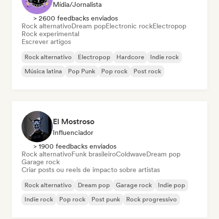
Mídia/Jornalista
> 2600 feedbacks enviados
Rock alternativo
Dream pop
Electronic rock
Electropop
Rock experimental
Escrever artigos
Rock alternativo
Electropop
Hardcore
Indie rock
Música latina
Pop Punk
Pop rock
Post rock
El Mostroso
Influenciador
> 1900 feedbacks enviados
Rock alternativo
Funk brasileiro
Coldwave
Dream pop
Garage rock
Criar posts ou reels de impacto sobre artistas
Rock alternativo
Dream pop
Garage rock
Indie pop
Indie rock
Pop rock
Post punk
Rock progressivo