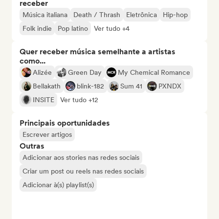
receber
Música italiana
Death / Thrash
Eletrônica
Hip-hop
Folk indie
Pop latino
Ver tudo +4
Quer receber música semelhante a artistas
como...
Alizée
Green Day
My Chemical Romance
Bellakath
blink-182
Sum 41
PXNDX
INSITE
Ver tudo +12
Principais oportunidades
Escrever artigos
Outras
Adicionar aos stories nas redes sociais
Criar um post ou reels nas redes sociais
Adicionar à(s) playlist(s)