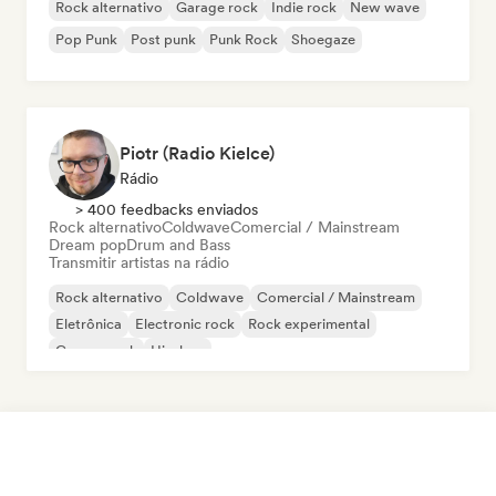
Rock alternativo
Garage rock
Indie rock
New wave
Pop Punk
Post punk
Punk Rock
Shoegaze
Piotr (Radio Kielce)
Rádio
> 400 feedbacks enviados
Rock alternativo
Coldwave
Comercial / Mainstream
Dream pop
Drum and Bass
Transmitir artistas na rádio
Rock alternativo
Coldwave
Comercial / Mainstream
Eletrônica
Electronic rock
Rock experimental
Garage rock
Hip-hop