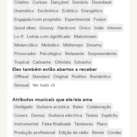
Criativo
Curioso
Dançável
Sombrio
Downbeat
Dramático
Excêntrico
Eclético
Energético
Engajado/com propósito
Experimental
Fusion
Good vibes
Groovy
Hardcore
Único
Indie
Intenso
Lo-fi
Letras com significado
Mainstream
Melancólico
Melódico
Midtempo
Dreamy
Provocador
Psicológico
Relaxante
Surpreendente
Tropical
Cativante
Otimista
Estranho
Eles também estão abertos a receber
Offbeat
Standard
Original
Positivo
Romântico
Sensual
Ver tudo +3
Atributos musicais que ele/ela ama
Desligado
Guitarra acústica
Baixo
Colaboração
Covers
Demos
Guitarra eléctrica
Testes
Explícito
Instrumental
Faixa finalizada
Tambores
Piano
Produção profissional
Edição de rádio
Remix
Cordas