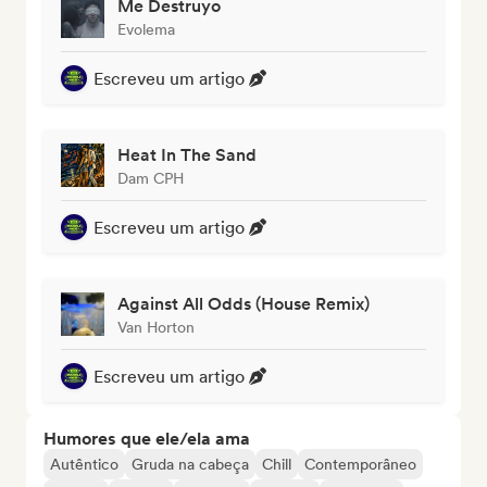
Me Destruyo
Evolema
Escreveu um artigo
Heat In The Sand
Dam CPH
Escreveu um artigo
Against All Odds (House Remix)
Van Horton
Escreveu um artigo
Humores que ele/ela ama
Autêntico
Gruda na cabeça
Chill
Contemporâneo