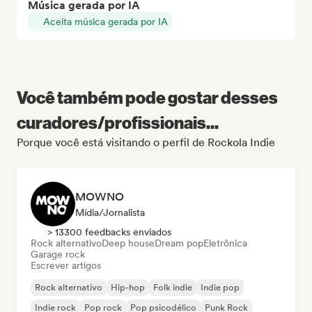
Música gerada por IA
Aceita música gerada por IA
Você também pode gostar desses
curadores/profissionais...
Porque você está visitando o perfil de Rockola Indie
MOWNO
Mídia/Jornalista
> 13300 feedbacks enviados
Rock alternativo
Deep house
Dream pop
Eletrônica
Garage rock
Escrever artigos
Rock alternativo
Hip-hop
Folk indie
Indie pop
Indie rock
Pop rock
Pop psicodélico
Punk Rock