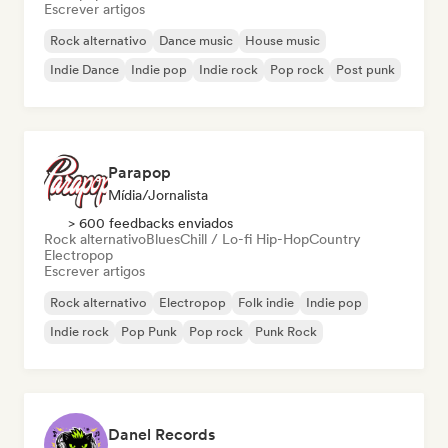
Escrever artigos
Rock alternativo
Dance music
House music
Indie Dance
Indie pop
Indie rock
Pop rock
Post punk
Parapop
Mídia/Jornalista
> 600 feedbacks enviados
Rock alternativo
Blues
Chill / Lo-fi Hip-Hop
Country
Electropop
Escrever artigos
Rock alternativo
Electropop
Folk indie
Indie pop
Indie rock
Pop Punk
Pop rock
Punk Rock
Danel Records