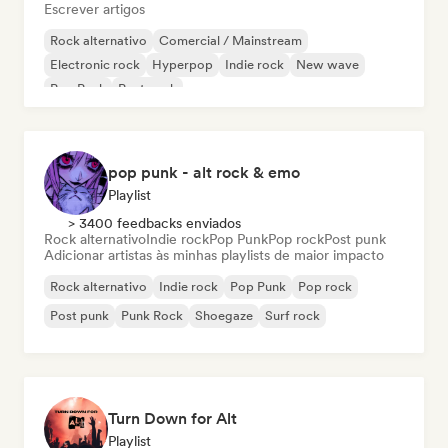
Escrever artigos
Rock alternativo
Comercial / Mainstream
Electronic rock
Hyperpop
Indie rock
New wave
Pop Punk
Post punk
pop punk - alt rock & emo
Playlist
> 3400 feedbacks enviados
Rock alternativo
Indie rock
Pop Punk
Pop rock
Post punk
Adicionar artistas às minhas playlists de maior impacto
Rock alternativo
Indie rock
Pop Punk
Pop rock
Post punk
Punk Rock
Shoegaze
Surf rock
Turn Down for Alt
Playlist