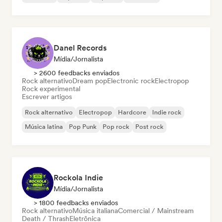
Danel Records
Mídia/Jornalista
> 2600 feedbacks enviados
Rock alternativo
Dream pop
Electronic rock
Electropop
Rock experimental
Escrever artigos
Rock alternativo
Electropop
Hardcore
Indie rock
Música latina
Pop Punk
Pop rock
Post rock
Rockola Indie
Mídia/Jornalista
> 1800 feedbacks enviados
Rock alternativo
Música italiana
Comercial / Mainstream
Death / Thrash
Eletrônica