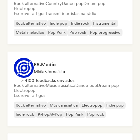
Rock alternativo
Country
Dance pop
Dream pop
Electropop
Escrever artigos
Transmitir artistas na rádio
Rock alternativo
Indie pop
Indie rock
Instrumental
Metal melódico
Pop Punk
Pop rock
Pop progressivo
ES.Medio
Mídia/Jornalista
> 4100 feedbacks enviados
Rock alternativo
Música asiática
Dance pop
Dream pop
Electropop
Escrever artigos
Rock alternativo
Música asiática
Electropop
Indie pop
Indie rock
K-Pop/J-Pop
Pop Punk
Pop rock