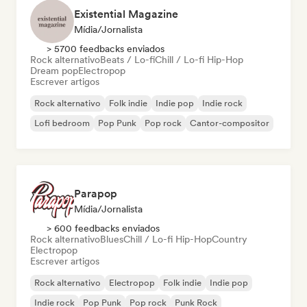
Existential Magazine
Mídia/Jornalista
> 5700 feedbacks enviados
Rock alternativo
Beats / Lo-fi
Chill / Lo-fi Hip-Hop
Dream pop
Electropop
Escrever artigos
Rock alternativo
Folk indie
Indie pop
Indie rock
Lofi bedroom
Pop Punk
Pop rock
Cantor-compositor
Parapop
Mídia/Jornalista
> 600 feedbacks enviados
Rock alternativo
Blues
Chill / Lo-fi Hip-Hop
Country
Electropop
Escrever artigos
Rock alternativo
Electropop
Folk indie
Indie pop
Indie rock
Pop Punk
Pop rock
Punk Rock