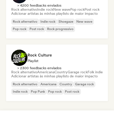
> 4200 feedbacks enviados
Rock alternativo
Indie rock
New wave
Pop rock
Post rock
Adicionar artistas às minhas playlists de maior impacto
Rock alternativo
Indie rock
Shoegaze
New wave
Pop rock
Post rock
Rock progressivo
Rock Culture
Playlist
> 2300 feedbacks enviados
Rock alternativo
Americana
Country
Garage rock
Folk indie
Adicionar artistas às minhas playlists de maior impacto
Rock alternativo
Americana
Country
Garage rock
Indie rock
Pop Punk
Pop rock
Post rock