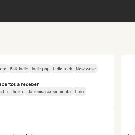
ore
Folk indie
Indie pop
Indie rock
New wave
abertos a receber
ath / Thrash
Eletrônica experimental
Funk