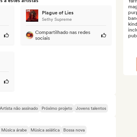
 a estes artistas
Yarn
maga
purp
Plague of Lies
band
Sethy Supreme
kind
incl
Compartilhado nas redes
publ
sociais
Artista não assinado
Próximo projeto
Jovens talentos
Música árabe
Música asiática
Bossa nova