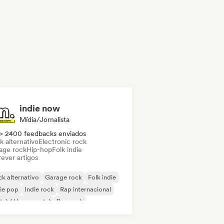
indie now
Mídia/Jornalista
> 2400 feedbacks enviados
k alternativo
Electronic rock
age rock
Hip-hop
Folk indie
ever artigos
k alternativo
Garage rock
Folk indie
ie pop
Indie rock
Rap internacional
al / Heavy metal
Pop rock