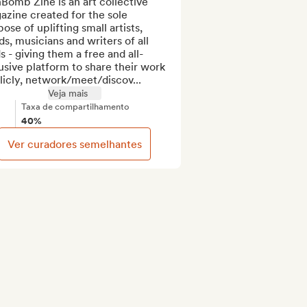
Bomb Zine is an art collective 
zine created for the sole 
ose of uplifting small artists, 
s, musicians and writers of all 
s - giving them a free and all-
usive platform to share their work 
icly, network/meet/discov...
Veja mais
Taxa de compartilhamento
40%
Ver curadores semelhantes