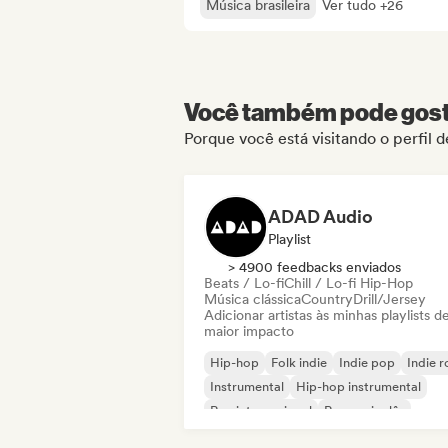
Música brasileira
Ver tudo +26
Você também pode gosta
Porque você está visitando o perfil
ADAD Audio
Playlist
> 4900 feedbacks enviados
Beats / Lo-fi
Chill / Lo-fi Hip-Hop
Música clássica
Country
Drill/Jersey
Adicionar artistas às minhas playlists d
maior impacto
Hip-hop
Folk indie
Indie pop
Indie 
Instrumental
Hip-hop instrumental
Rap internacional
Rap em inglês