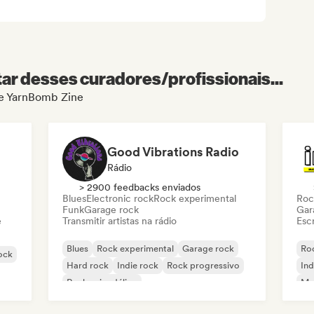
r desses curadores/profissionais...
 de YarnBomb Zine
Good Vibrations Radio
Rádio
> 2900 feedbacks enviados
Blues
Electronic rock
Rock experimental
Roc
Funk
Garage rock
Gar
e
Transmitir artistas na rádio
Escr
Blues
Rock experimental
Garage rock
Roc
rock
Hard rock
Indie rock
Rock progressivo
Ind
Rock psicodélico
Met
Rock & Roll / Rock Clássico