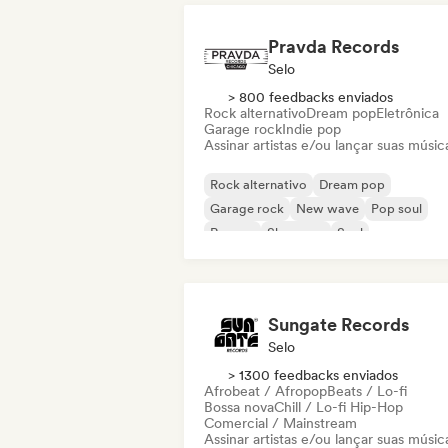
Pravda Records
Selo
> 800 feedbacks enviados
Rock alternativo
Dream pop
Eletrônica
Garage rock
Indie pop
Assinar artistas e/ou lançar suas músic
Rock alternativo
Dream pop
Garage rock
New wave
Pop soul
Reggae
Shoegaze
Soul
Sungate Records
Selo
> 1300 feedbacks enviados
Afrobeat / Afropop
Beats / Lo-fi
Bossa nova
Chill / Lo-fi Hip-Hop
Comercial / Mainstream
Assinar artistas e/ou lançar suas músic