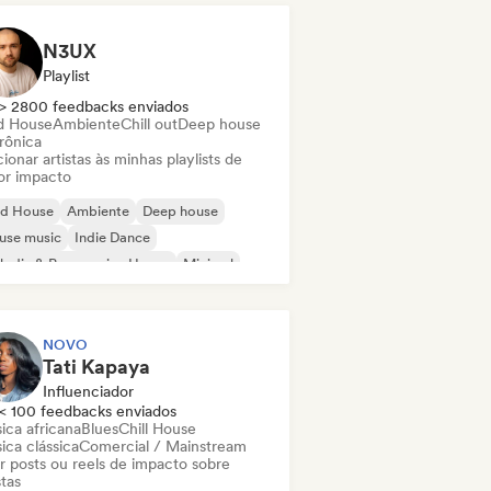
N3UX
Playlist
> 2800 feedbacks enviados
d House
Ambiente
Chill out
Deep house
rônica
ionar artistas às minhas playlists de
or impacto
id House
Ambiente
Deep house
use music
Indie Dance
odic & Progressive House
Minimal
ganic House / Downtempo
NOVO
Tati Kapaya
Influenciador
< 100 feedbacks enviados
ica africana
Blues
Chill House
ica clássica
Comercial / Mainstream
ar posts ou reels de impacto sobre
stas