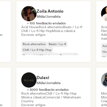
Zoila Antonio
Mídia/Jornalista
> 100 feedbacks enviados
Acid House
Rock alternativo
Beats / Lo-fi
Aci
Chill / Lo-fi Hip-Hop
Música clássica
Elet
as
Escrever artigos
Adic
mai
Rock alternativo
Beats / Lo-fi
Ac
Chill / Lo-fi Hip-Hop
Ho
Comercial / Mainstream
Dance music
Mel
Disco
Dream pop
House music
Or
Dulaxi
Mídia/Jornalista
> 3000 feedbacks enviados
Rock alternativo
Chill / Lo-fi Hip-Hop
Mús
Música clássica
Comercial / Mainstream
Mús
Country
Cri
as
Escrever artigos
arti