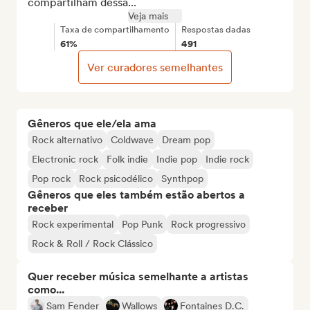
compartilham dessa...
Veja mais
Taxa de compartilhamento
Respostas dadas
61%
491
Ver curadores semelhantes
Gêneros que ele/ela ama
Rock alternativo
Coldwave
Dream pop
Electronic rock
Folk indie
Indie pop
Indie rock
Pop rock
Rock psicodélico
Synthpop
Gêneros que eles também estão abertos a
receber
Rock experimental
Pop Punk
Rock progressivo
Rock & Roll / Rock Clássico
Quer receber música semelhante a artistas
como...
Sam Fender
Wallows
Fontaines D.C.