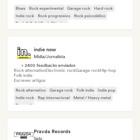
Blues
Rock experimental
Garage rock
Hard rock
Indie rock
Rock progressivo
Rock psicodélico
Rock & Roll / Rock Clássico
indie now
Mídia/Jornalista
> 2400 feedbacks enviados
Rock alternativo
Electronic rock
Garage rock
Hip-hop
Folk indie
Escrever artigos
Rock alternativo
Garage rock
Folk indie
Indie pop
Indie rock
Rap internacional
Metal / Heavy metal
Pop rock
Pravda Records
Selo