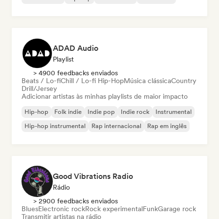
ADAD Audio
Playlist
> 4900 feedbacks enviados
Beats / Lo-fi
Chill / Lo-fi Hip-Hop
Música clássica
Country
Drill/Jersey
Adicionar artistas às minhas playlists de maior impacto
Hip-hop
Folk indie
Indie pop
Indie rock
Instrumental
Hip-hop instrumental
Rap internacional
Rap em inglês
Good Vibrations Radio
Rádio
> 2900 feedbacks enviados
Blues
Electronic rock
Rock experimental
Funk
Garage rock
Transmitir artistas na rádio