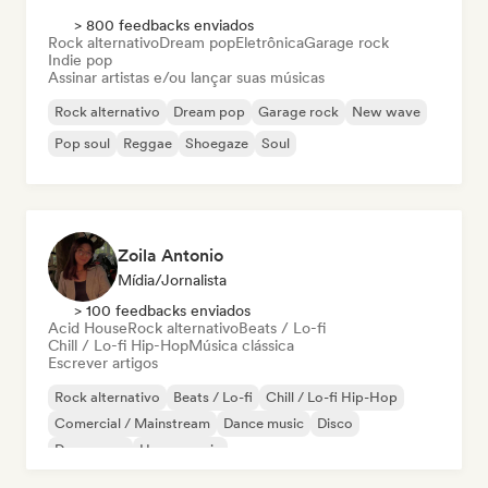
> 800 feedbacks enviados
Rock alternativo
Dream pop
Eletrônica
Garage rock
Indie pop
Assinar artistas e/ou lançar suas músicas
Rock alternativo
Dream pop
Garage rock
New wave
Pop soul
Reggae
Shoegaze
Soul
Zoila Antonio
Mídia/Jornalista
> 100 feedbacks enviados
Acid House
Rock alternativo
Beats / Lo-fi
Chill / Lo-fi Hip-Hop
Música clássica
Escrever artigos
Rock alternativo
Beats / Lo-fi
Chill / Lo-fi Hip-Hop
Comercial / Mainstream
Dance music
Disco
Dream pop
House music