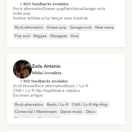
> 800 feedbacks enviados
Rock alternativo
Dream pop
Eletrônica
Garage rock
Indie pop
Assinar artistas e/ou lançar suas músicas
Rock alternativo
Dream pop
Garage rock
New wave
Pop soul
Reggae
Shoegaze
Soul
Zoila Antonio
Mídia/Jornalista
> 100 feedbacks enviados
Acid House
Rock alternativo
Beats / Lo-fi
Chill / Lo-fi Hip-Hop
Música clássica
Escrever artigos
Rock alternativo
Beats / Lo-fi
Chill / Lo-fi Hip-Hop
Comercial / Mainstream
Dance music
Disco
Dream pop
House music