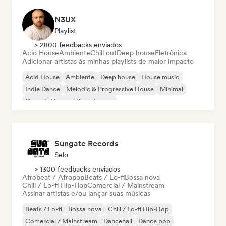
N3UX
Playlist
> 2800 feedbacks enviados
Acid House
Ambiente
Chill out
Deep house
Eletrônica
Adicionar artistas às minhas playlists de maior impacto
Acid House
Ambiente
Deep house
House music
Indie Dance
Melodic & Progressive House
Minimal
Organic House / Downtempo
Sungate Records
Selo
> 1300 feedbacks enviados
Afrobeat / Afropop
Beats / Lo-fi
Bossa nova
Chill / Lo-fi Hip-Hop
Comercial / Mainstream
Assinar artistas e/ou lançar suas músicas
Beats / Lo-fi
Bossa nova
Chill / Lo-fi Hip-Hop
Comercial / Mainstream
Dancehall
Dance pop