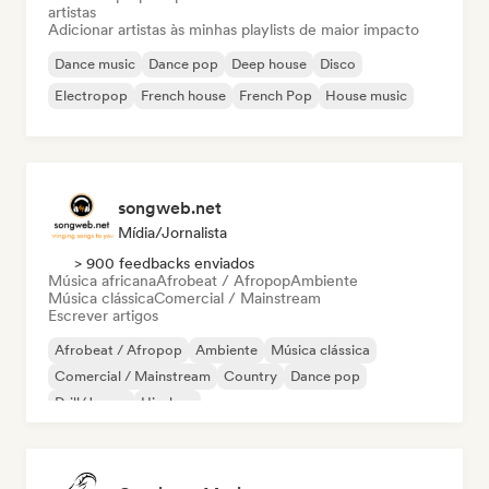
artistas
Adicionar artistas às minhas playlists de maior impacto
Dance music
Dance pop
Deep house
Disco
Electropop
French house
French Pop
House music
songweb.net
Mídia/Jornalista
> 900 feedbacks enviados
Música africana
Afrobeat / Afropop
Ambiente
Música clássica
Comercial / Mainstream
Escrever artigos
Afrobeat / Afropop
Ambiente
Música clássica
Comercial / Mainstream
Country
Dance pop
Drill/Jersey
Hip-hop