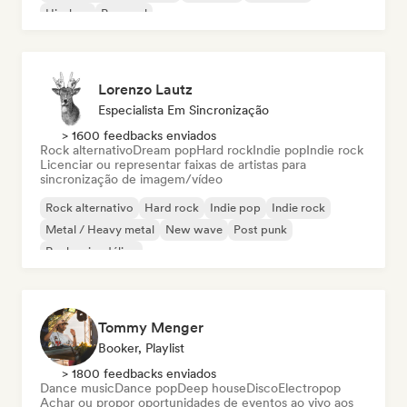
Hip-hop
Pop soul
Lorenzo Lautz
Especialista Em Sincronização
> 1600 feedbacks enviados
Rock alternativo
Dream pop
Hard rock
Indie pop
Indie rock
Licenciar ou representar faixas de artistas para
sincronização de imagem/vídeo
Rock alternativo
Hard rock
Indie pop
Indie rock
Metal / Heavy metal
New wave
Post punk
Rock psicodélico
Tommy Menger
Booker, Playlist
> 1800 feedbacks enviados
Dance music
Dance pop
Deep house
Disco
Electropop
Achar ou propor oportunidades de eventos ao vivo aos