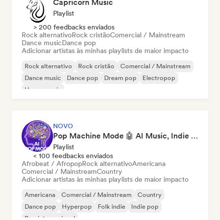
Capricorn Music
Playlist
> 200 feedbacks enviados
Rock alternativo
Rock cristão
Comercial / Mainstream
Dance music
Dance pop
Adicionar artistas às minhas playlists de maior impacto
Rock alternativo
Rock cristão
Comercial / Mainstream
Dance music
Dance pop
Dream pop
Electropop
House music
NOVO
Pop Machine Mode 🤖 AI Music, Indie Pop & Dream Pop
Playlist
< 100 feedbacks enviados
Afrobeat / Afropop
Rock alternativo
Americana
Comercial / Mainstream
Country
Adicionar artistas às minhas playlists de maior impacto
Americana
Comercial / Mainstream
Country
Dance pop
Hyperpop
Folk indie
Indie pop
Pop internacional