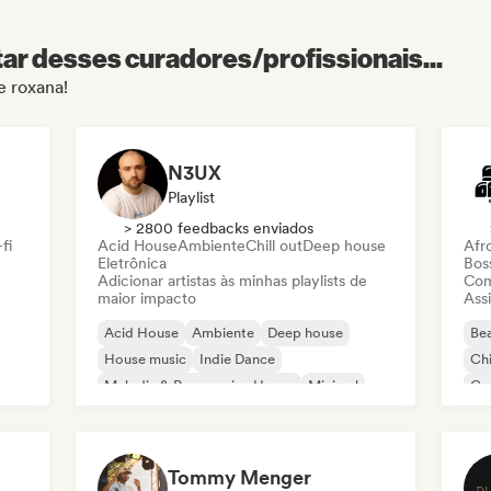
r desses curadores/profissionais...
e roxana!
N3UX
Playlist
> 2800 feedbacks enviados
fi
Acid House
Ambiente
Chill out
Deep house
Afr
Eletrônica
Bos
Adicionar artistas às minhas playlists de
Com
maior impacto
Assi
Acid House
Ambiente
Deep house
Bea
House music
Indie Dance
Chi
Melodic & Progressive House
Minimal
Co
Organic House / Downtempo
Da
Tommy Menger