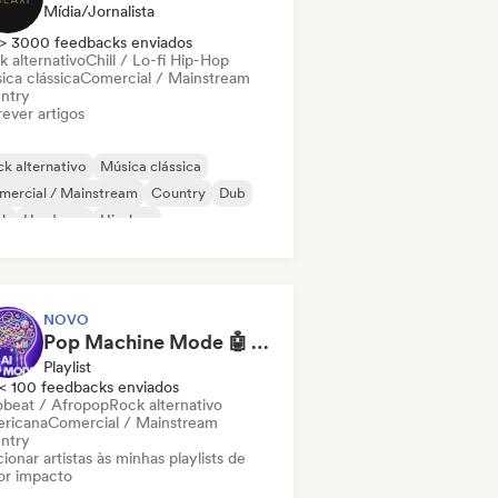
Mídia/Jornalista
> 3000 feedbacks enviados
k alternativo
Chill / Lo-fi Hip-Hop
ica clássica
Comercial / Mainstream
ntry
ever artigos
k alternativo
Música clássica
mercial / Mainstream
Country
Dub
nk
Hardcore
Hip-hop
NOVO
Pop Machine Mode 🤖 AI Music, Indie Pop & Dream Pop
Playlist
< 100 feedbacks enviados
obeat / Afropop
Rock alternativo
ricana
Comercial / Mainstream
ntry
ionar artistas às minhas playlists de
or impacto