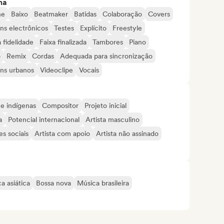
ma
ne
Baixo
Beatmaker
Batidas
Colaboração
Covers
ns electrônicos
Testes
Explícito
Freestyle
 fidelidade
Faixa finalizada
Tambores
Piano
o
Remix
Cordas
Adequada para sincronização
ns urbanos
Videoclipe
Vocais
 e indígenas
Compositor
Projeto inicial
a
Potencial internacional
Artista masculino
s sociais
Artista com apoio
Artista não assinado
a asiática
Bossa nova
Música brasileira