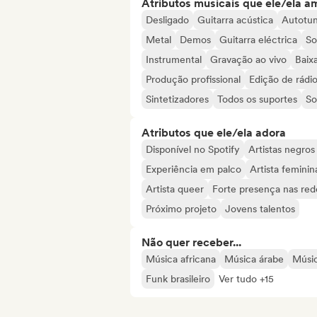
Atributos musicais que ele/ela a
Desligado
Guitarra acústica
Autotu
Metal
Demos
Guitarra eléctrica
So
Instrumental
Gravação ao vivo
Baixa
Produção profissional
Edição de rádi
Sintetizadores
Todos os suportes
So
Atributos que ele/ela adora
Disponível no Spotify
Artistas negros
Experiência em palco
Artista feminin
Artista queer
Forte presença nas rede
Próximo projeto
Jovens talentos
Não quer receber...
Música africana
Música árabe
Músic
Funk brasileiro
Ver tudo +15