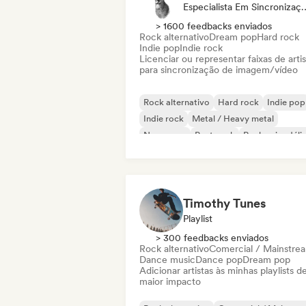
Especialista Em 
> 1600 feedbacks enviados
Rock alternativo
Dream pop
Hard rock
Indie pop
Indie rock
Licenciar ou representar faixas de artis
para sincronização de imagem/vídeo
Rock alternativo
Hard rock
Indie pop
Indie rock
Metal / Heavy metal
New wave
Post punk
Rock psicodéli
Timothy Tunes
Playlist
> 300 feedbacks enviados
Rock alternativo
Comercial / Mainstre
Dance music
Dance pop
Dream pop
Adicionar artistas às minhas playlists d
maior impacto