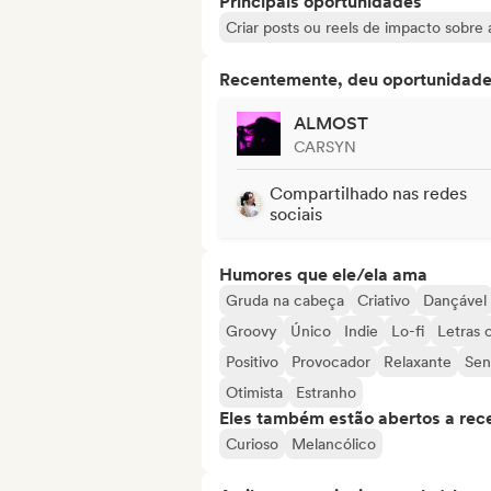
Principais oportunidades
Criar posts ou reels de impacto sobre a
Recentemente, deu oportunidades
ALMOST
CARSYN
Compartilhado nas redes
sociais
Humores que ele/ela ama
Gruda na cabeça
Criativo
Dançável
Groovy
Único
Indie
Lo-fi
Letras 
Positivo
Provocador
Relaxante
Sen
Otimista
Estranho
Eles também estão abertos a rec
Curioso
Melancólico