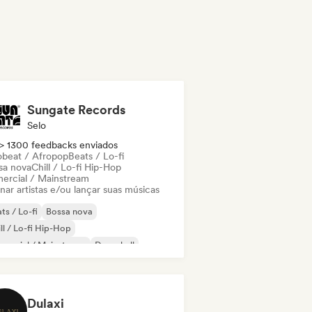
Sungate Records
Selo
> 1300 feedbacks enviados
obeat / Afropop
Beats / Lo-fi
sa nova
Chill / Lo-fi Hip-Hop
ercial / Mainstream
nar artistas e/ou lançar suas músicas
ts / Lo-fi
Bossa nova
ll / Lo-fi Hip-Hop
mercial / Mainstream
Dancehall
nce pop
Hip-hop
Pop soul
Dulaxi