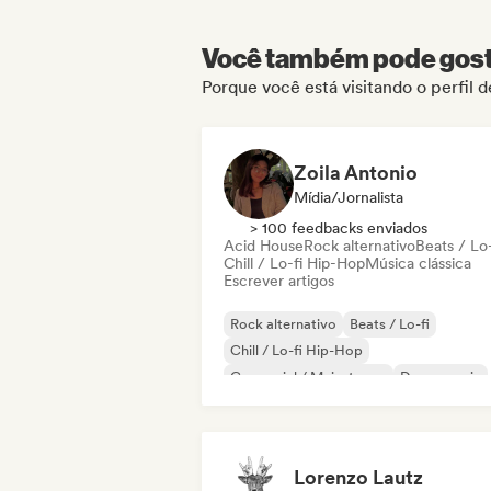
Você também pode gosta
Porque você está visitando o perfil d
Zoila Antonio
Mídia/Jornalista
> 100 feedbacks enviados
Acid House
Rock alternativo
Beats / Lo-
Chill / Lo-fi Hip-Hop
Música clássica
Escrever artigos
Rock alternativo
Beats / Lo-fi
Chill / Lo-fi Hip-Hop
Comercial / Mainstream
Dance music
Disco
Dream pop
House music
Lorenzo Lautz