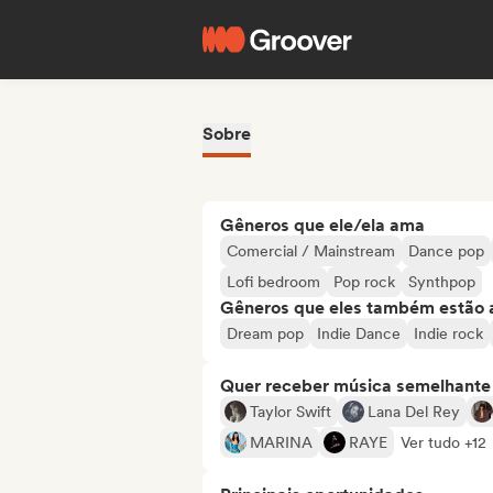
Sobre
Gêneros que ele/ela ama
Comercial / Mainstream
Dance pop
Lofi bedroom
Pop rock
Synthpop
Gêneros que eles também estão 
Dream pop
Indie Dance
Indie rock
Quer receber música semelhante a
Taylor Swift
Lana Del Rey
MARINA
RAYE
Ver tudo +12