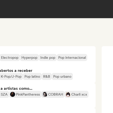
Electropop
Hyperpop
Indie pop
Pop internacional
abertos a receber
K-Pop/J-Pop
Pop latino
R&B
Pop urbano
 artistas como...
SZA
PinkPantheress
COBRAH
Charli xcx