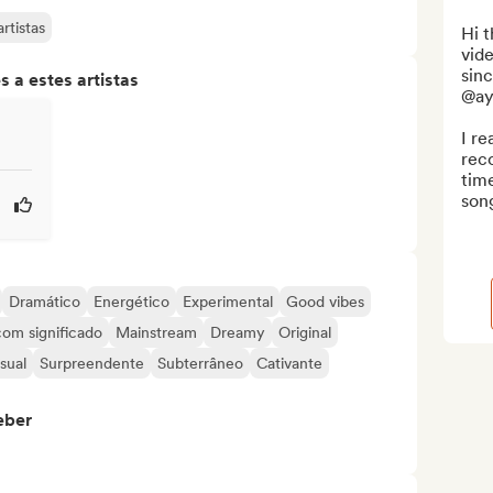
rtistas
Hi t
vid
sinc
 a estes artistas
@ay
I re
rec
time
song
Dramático
Energético
Experimental
Good vibes
com significado
Mainstream
Dreamy
Original
sual
Surpreendente
Subterrâneo
Cativante
eber