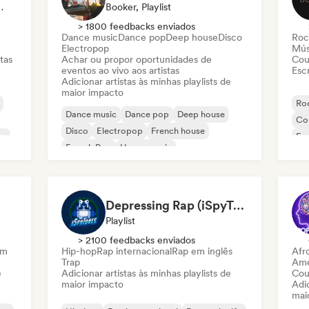
Sincronização
Booker, Playlist
> 1800 feedbacks enviados
Dance music
Dance pop
Deep house
Disco
Roc
Electropop
Mús
tas
Achar ou propor oportunidades de
Cou
eventos ao vivo aos artistas
Escr
Adicionar artistas às minhas playlists de
maior impacto
Roc
Dance music
Dance pop
Deep house
Co
Disco
Electropop
French house
co
Fu
French Pop
House music
Depressing Rap (iSpyTunes)
Playlist
> 2100 feedbacks enviados
am
Hip-hop
Rap internacional
Rap em inglês
Afr
Trap
Ame
e
Adicionar artistas às minhas playlists de
Cou
maior impacto
Adic
mai