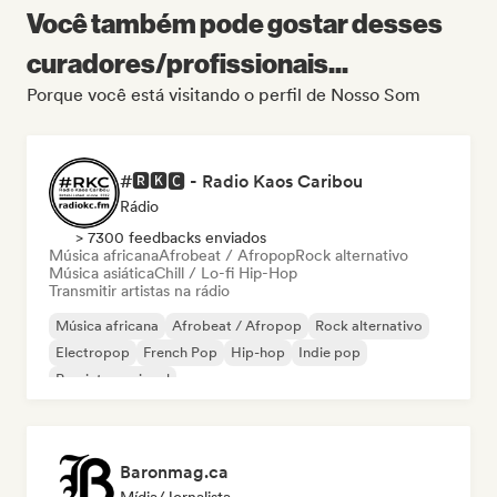
Você também pode gostar desses
curadores/profissionais...
Porque você está visitando o perfil de Nosso Som
#🆁🅺🅲 - Radio Kaos Caribou
Rádio
> 7300 feedbacks enviados
Música africana
Afrobeat / Afropop
Rock alternativo
Música asiática
Chill / Lo-fi Hip-Hop
Transmitir artistas na rádio
Música africana
Afrobeat / Afropop
Rock alternativo
Electropop
French Pop
Hip-hop
Indie pop
Pop internacional
Baronmag.ca