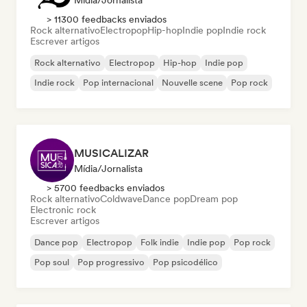
Mídia/Jornalista
> 11300 feedbacks enviados
Rock alternativo
Electropop
Hip-hop
Indie pop
Indie rock
Escrever artigos
Rock alternativo
Electropop
Hip-hop
Indie pop
Indie rock
Pop internacional
Nouvelle scene
Pop rock
MUSICALIZAR
Mídia/Jornalista
> 5700 feedbacks enviados
Rock alternativo
Coldwave
Dance pop
Dream pop
Electronic rock
Escrever artigos
Dance pop
Electropop
Folk indie
Indie pop
Pop rock
Pop soul
Pop progressivo
Pop psicodélico