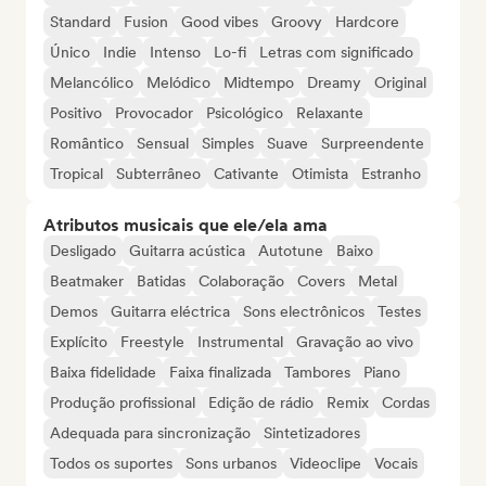
Standard
Fusion
Good vibes
Groovy
Hardcore
Único
Indie
Intenso
Lo-fi
Letras com significado
Melancólico
Melódico
Midtempo
Dreamy
Original
Positivo
Provocador
Psicológico
Relaxante
Romântico
Sensual
Simples
Suave
Surpreendente
Tropical
Subterrâneo
Cativante
Otimista
Estranho
Atributos musicais que ele/ela ama
Desligado
Guitarra acústica
Autotune
Baixo
Beatmaker
Batidas
Colaboração
Covers
Metal
Demos
Guitarra eléctrica
Sons electrônicos
Testes
Explícito
Freestyle
Instrumental
Gravação ao vivo
Baixa fidelidade
Faixa finalizada
Tambores
Piano
Produção profissional
Edição de rádio
Remix
Cordas
Adequada para sincronização
Sintetizadores
Todos os suportes
Sons urbanos
Videoclipe
Vocais