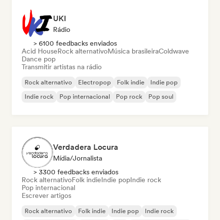
UKI
Rádio
> 6100 feedbacks enviados
Acid House
Rock alternativo
Música brasileira
Coldwave
Dance pop
Transmitir artistas na rádio
Rock alternativo
Electropop
Folk indie
Indie pop
Indie rock
Pop internacional
Pop rock
Pop soul
Verdadera Locura
Mídia/Jornalista
> 3300 feedbacks enviados
Rock alternativo
Folk indie
Indie pop
Indie rock
Pop internacional
Escrever artigos
Rock alternativo
Folk indie
Indie pop
Indie rock