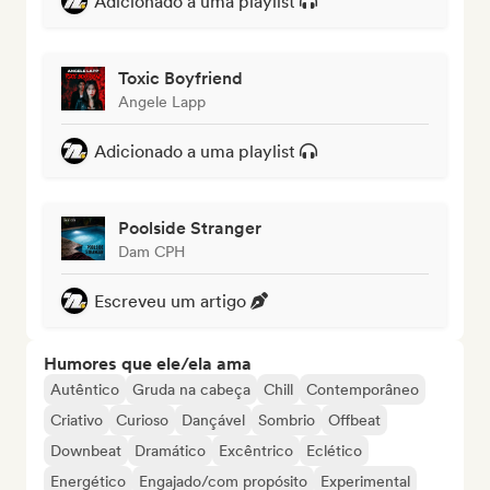
Adicionado a uma playlist
Toxic Boyfriend
Angele Lapp
Adicionado a uma playlist
Poolside Stranger
Dam CPH
Escreveu um artigo
Humores que ele/ela ama
Autêntico
Gruda na cabeça
Chill
Contemporâneo
Criativo
Curioso
Dançável
Sombrio
Offbeat
Downbeat
Dramático
Excêntrico
Eclético
Energético
Engajado/com propósito
Experimental