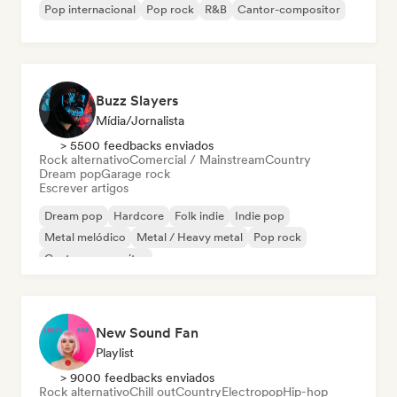
Pop internacional
Pop rock
R&B
Cantor-compositor
Buzz Slayers
Mídia/Jornalista
> 5500 feedbacks enviados
Rock alternativo
Comercial / Mainstream
Country
Dream pop
Garage rock
Escrever artigos
Dream pop
Hardcore
Folk indie
Indie pop
Metal melódico
Metal / Heavy metal
Pop rock
Cantor-compositor
New Sound Fan
Playlist
> 9000 feedbacks enviados
Rock alternativo
Chill out
Country
Electropop
Hip-hop