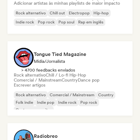
Adicionar artistas às minhas playlists de maior impacto
Rock alternativo
Chill out
Electropop
Hip-hop
Indie rock
Pop rock
Pop soul
Rap em inglês
Tongue Tied Magazine
Mídia/Jornalista
> 4700 feedbacks enviados
Rock alternativo
Chill / Lo-fi Hip-Hop
Comercial / Mainstream
Country
Dance pop
Escrever artigos
Rock alternativo
Comercial / Mainstream
Country
Folk indie
Indie pop
Indie rock
Pop rock
Cantor-compositor
Radiobreo