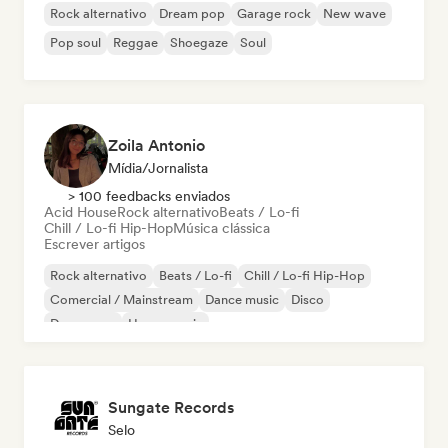
Rock alternativo
Dream pop
Garage rock
New wave
Pop soul
Reggae
Shoegaze
Soul
Zoila Antonio
Mídia/Jornalista
> 100 feedbacks enviados
Acid House
Rock alternativo
Beats / Lo-fi
Chill / Lo-fi Hip-Hop
Música clássica
Escrever artigos
Rock alternativo
Beats / Lo-fi
Chill / Lo-fi Hip-Hop
Comercial / Mainstream
Dance music
Disco
Dream pop
House music
Sungate Records
Selo