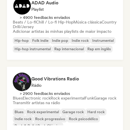
ADAD Audio
Playlist
> 4900 feedbacks enviados
Beats / Lo-fi
Chill / Lo-fi Hip-Hop
Música clássica
Country
Drill/Jersey
Adicionar artistas às minhas playlists de maior impacto
Hip-hop
Folk indie
Indie pop
Indie rock
Instrumental
Hip-hop instrumental
Rap internacional
Rap em inglês
Good Vibrations Radio
Rádio
> 2900 feedbacks enviados
Blues
Electronic rock
Rock experimental
Funk
Garage rock
Transmitir artistas na rádio
Blues
Rock experimental
Garage rock
Hard rock
Indie rock
Rock progressivo
Rock psicodélico
Rock & Roll / Rock Clássico