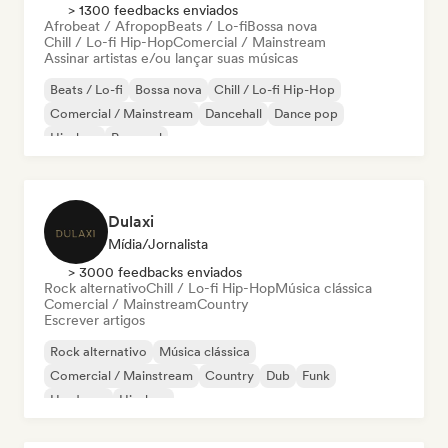
> 1300 feedbacks enviados
Afrobeat / Afropop
Beats / Lo-fi
Bossa nova
Chill / Lo-fi Hip-Hop
Comercial / Mainstream
Assinar artistas e/ou lançar suas músicas
Beats / Lo-fi
Bossa nova
Chill / Lo-fi Hip-Hop
Comercial / Mainstream
Dancehall
Dance pop
Hip-hop
Pop soul
Dulaxi
Mídia/Jornalista
> 3000 feedbacks enviados
Rock alternativo
Chill / Lo-fi Hip-Hop
Música clássica
Comercial / Mainstream
Country
Escrever artigos
Rock alternativo
Música clássica
Comercial / Mainstream
Country
Dub
Funk
Hardcore
Hip-hop