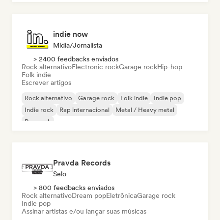
indie now
Mídia/Jornalista
> 2400 feedbacks enviados
Rock alternativo
Electronic rock
Garage rock
Hip-hop
Folk indie
Escrever artigos
Rock alternativo
Garage rock
Folk indie
Indie pop
Indie rock
Rap internacional
Metal / Heavy metal
Pop rock
Pravda Records
Selo
> 800 feedbacks enviados
Rock alternativo
Dream pop
Eletrônica
Garage rock
Indie pop
Assinar artistas e/ou lançar suas músicas