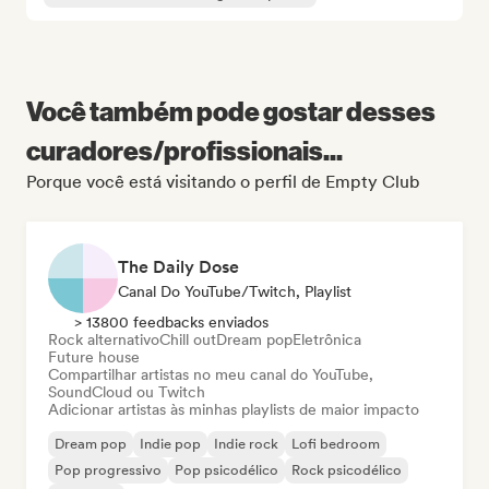
Você também pode gostar desses
curadores/profissionais...
Porque você está visitando o perfil de Empty Club
The Daily Dose
Canal Do YouTube/Twitch, Playlist
> 13800 feedbacks enviados
Rock alternativo
Chill out
Dream pop
Eletrônica
Future house
Compartilhar artistas no meu canal do YouTube,
SoundCloud ou Twitch
Adicionar artistas às minhas playlists de maior impacto
Dream pop
Indie pop
Indie rock
Lofi bedroom
Pop progressivo
Pop psicodélico
Rock psicodélico