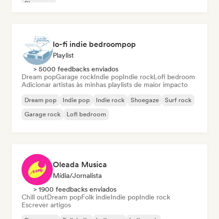
Shoegaze
lo-fi indie bedroompop
Playlist
> 5000 feedbacks enviados
Dream pop
Garage rock
Indie pop
Indie rock
Lofi bedroom
Adicionar artistas às minhas playlists de maior impacto
Dream pop
Indie pop
Indie rock
Shoegaze
Surf rock
Garage rock
Lofi bedroom
Oleada Musica
Mídia/Jornalista
> 1900 feedbacks enviados
Chill out
Dream pop
Folk indie
Indie pop
Indie rock
Escrever artigos