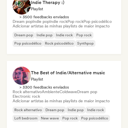
Indie Therapy :)
Playlist
> 3500 feedbacks enviados
Dream pop
Indie pop
Indie rock
Pop rock
Pop psicodélico
Adicionar artistas às minhas playlists de maior impacto
Dream pop
Indie pop
Indie rock
Pop rock
Pop psicodélico
Rock psicodélico
Synthpop
The Best of Indie/Alternative music
Playlist
> 3300 feedbacks enviados
Rock alternativo
Ambiente
Coldwave
Dream pop
Electronic rock
Adicionar artistas às minhas playlists de maior impacto
Rock alternativo
Dream pop
Indie pop
Indie rock
Lofi bedroom
New wave
Pop rock
Pop psicodélico