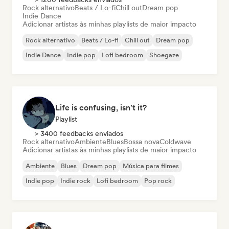
Rock alternativo
Beats / Lo-fi
Chill out
Dream pop
Indie Dance
Adicionar artistas às minhas playlists de maior impacto
Rock alternativo
Beats / Lo-fi
Chill out
Dream pop
Indie Dance
Indie pop
Lofi bedroom
Shoegaze
Life is confusing, isn't it?
Playlist
> 3400 feedbacks enviados
Rock alternativo
Ambiente
Blues
Bossa nova
Coldwave
Adicionar artistas às minhas playlists de maior impacto
Ambiente
Blues
Dream pop
Música para filmes
Indie pop
Indie rock
Lofi bedroom
Pop rock