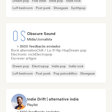
Dream pop
Folk indie
Indie pop
Indie rock
Lofi bedroom
Post punk
Shoegaze
Synthpop
Obscure Sound
Mídia/Jornalista
> 3500 feedbacks enviados
Rock alternativo
Chill / Lo-fi Hip-Hop
Dream pop
Electronic rock
Electropop
Escrever artigos
Dream pop
Electropop
Indie pop
Indie rock
Lofi bedroom
Post punk
Pop psicodélico
Shoegaze
Indie Drift | alternative indie
Playlist
> 1200 feedbacks enviados