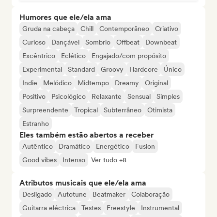
Humores que ele/ela ama
Gruda na cabeça
Chill
Contemporâneo
Criativo
Curioso
Dançável
Sombrio
Offbeat
Downbeat
Excêntrico
Eclético
Engajado/com propósito
Experimental
Standard
Groovy
Hardcore
Único
Indie
Melódico
Midtempo
Dreamy
Original
Positivo
Psicológico
Relaxante
Sensual
Simples
Surpreendente
Tropical
Subterrâneo
Otimista
Estranho
Eles também estão abertos a receber
Autêntico
Dramático
Energético
Fusion
Good vibes
Intenso
Ver tudo +8
Atributos musicais que ele/ela ama
Desligado
Autotune
Beatmaker
Colaboração
Guitarra eléctrica
Testes
Freestyle
Instrumental