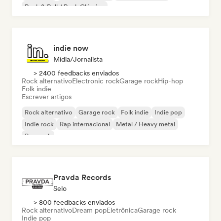
Rock & Roll / Rock Clássico
indie now
Mídia/Jornalista
> 2400 feedbacks enviados
Rock alternativo
Electronic rock
Garage rock
Hip-hop
Folk indie
Escrever artigos
Rock alternativo
Garage rock
Folk indie
Indie pop
Indie rock
Rap internacional
Metal / Heavy metal
Pop rock
Pravda Records
Selo
> 800 feedbacks enviados
Rock alternativo
Dream pop
Eletrônica
Garage rock
Indie pop