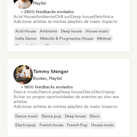
Playlist
> 2800 feedbacks enviados
Acid House
Ambiente
Chill out
Deep house
Eletrônica
Adicionar artistas às minhas playlists de maior impacto
Acid House
Ambiente
Deep house
House music
Indie Dance
Melodic & Progressive House
Minimal
Organic House / Downtempo
Tommy Menger
Booker, Playlist
> 1800 feedbacks enviados
Dance music
Dance pop
Deep house
Disco
Electropop
Achar ou propor oportunidades de eventos ao vivo aos
artistas
Adicionar artistas às minhas playlists de maior impacto
Dance music
Dance pop
Deep house
Disco
Electropop
French house
French Pop
House music