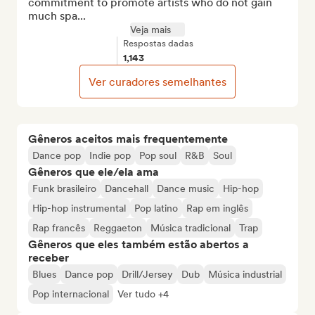
commitment to promote artists who do not gain 
much spa...
Veja mais
Respostas dadas
1,143
Ver curadores semelhantes
Gêneros aceitos mais frequentemente
Dance pop
Indie pop
Pop soul
R&B
Soul
Gêneros que ele/ela ama
Funk brasileiro
Dancehall
Dance music
Hip-hop
Hip-hop instrumental
Pop latino
Rap em inglês
Rap francês
Reggaeton
Música tradicional
Trap
Gêneros que eles também estão abertos a
receber
Blues
Dance pop
Drill/Jersey
Dub
Música industrial
Pop internacional
Ver tudo +4