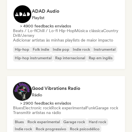
ADAD Audio
Playlist
> 4900 feedbacks enviados
Beats / Lo-fi
Chill / Lo-fi Hip-Hop
Música clássica
Country
Drill/Jersey
Adicionar artistas às minhas playlists de maior impacto
Hip-hop
Folk indie
Indie pop
Indie rock
Instrumental
Hip-hop instrumental
Rap internacional
Rap em inglês
Good Vibrations Radio
Rádio
> 2900 feedbacks enviados
Blues
Electronic rock
Rock experimental
Funk
Garage rock
Transmitir artistas na rádio
Blues
Rock experimental
Garage rock
Hard rock
Indie rock
Rock progressivo
Rock psicodélico