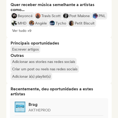
Quer receber música semelhante a artistas
como...
Beyoncé
Travis Scott
Post Malone
PNL
MHD
Angèle
Tycho
Petit Biscuit
Ver tudo +9
Principais oportunidades
Escrever artigos
Outras
Adicionar aos stories nas redes sociais
Criar um post ou reels nas redes sociais
Adicionar à(s) playlist(s)
Recentemente, deu oportunidades a estes
artistas
Brag
AKTHEPROD