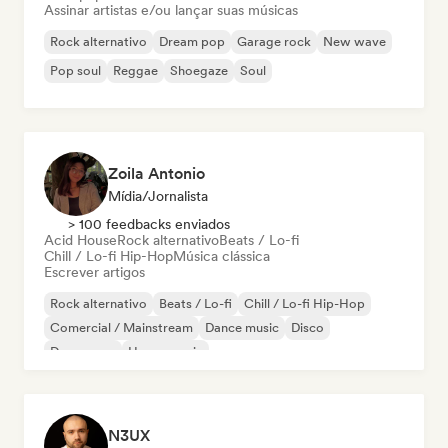
Assinar artistas e/ou lançar suas músicas
Rock alternativo
Dream pop
Garage rock
New wave
Pop soul
Reggae
Shoegaze
Soul
Zoila Antonio
Mídia/Jornalista
> 100 feedbacks enviados
Acid House
Rock alternativo
Beats / Lo-fi
Chill / Lo-fi Hip-Hop
Música clássica
Escrever artigos
Rock alternativo
Beats / Lo-fi
Chill / Lo-fi Hip-Hop
Comercial / Mainstream
Dance music
Disco
Dream pop
House music
N3UX