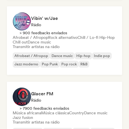
Vibin' w/Jae
Rádio
> 900 feedbacks enviados
Afrobeat / Afropop
Rock alternativo
Chill / Lo-fi Hip-Hop
Chill out
Dance music
Transmitir artistas na rádio
Afrobeat / Afropop
Dance music
Hip-hop
Indie pop
Jazz moderno
Pop Punk
Pop rock
R&B
Glacer FM
Rádio
> 7900 feedbacks enviados
Música africana
Música clássica
Country
Dance music
Jazz fusion
Transmitir artistas na rádio