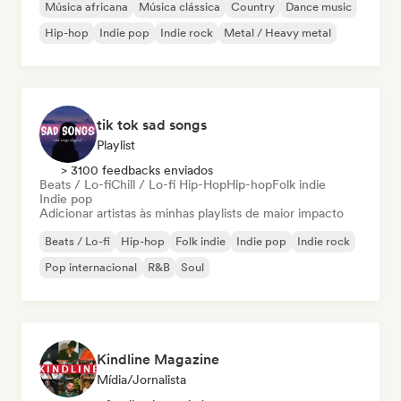
Música africana
Música clássica
Country
Dance music
Hip-hop
Indie pop
Indie rock
Metal / Heavy metal
tik tok sad songs
Playlist
> 3100 feedbacks enviados
Beats / Lo-fi
Chill / Lo-fi Hip-Hop
Hip-hop
Folk indie
Indie pop
Adicionar artistas às minhas playlists de maior impacto
Beats / Lo-fi
Hip-hop
Folk indie
Indie pop
Indie rock
Pop internacional
R&B
Soul
Kindline Magazine
Mídia/Jornalista