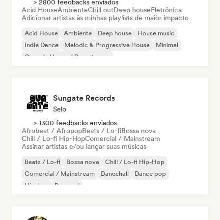
> 2800 feedbacks enviados
Acid House
Ambiente
Chill out
Deep house
Eletrônica
Adicionar artistas às minhas playlists de maior impacto
Acid House
Ambiente
Deep house
House music
Indie Dance
Melodic & Progressive House
Minimal
Organic House / Downtempo
Sungate Records
Selo
> 1300 feedbacks enviados
Afrobeat / Afropop
Beats / Lo-fi
Bossa nova
Chill / Lo-fi Hip-Hop
Comercial / Mainstream
Assinar artistas e/ou lançar suas músicas
Beats / Lo-fi
Bossa nova
Chill / Lo-fi Hip-Hop
Comercial / Mainstream
Dancehall
Dance pop
Hip-hop
Pop soul