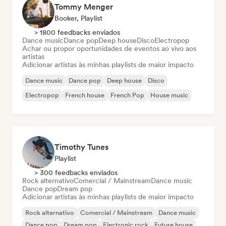
Tommy Menger
Booker, Playlist
> 1800 feedbacks enviados
Dance music
Dance pop
Deep house
Disco
Electropop
Achar ou propor oportunidades de eventos ao vivo aos
artistas
Adicionar artistas às minhas playlists de maior impacto
Dance music
Dance pop
Deep house
Disco
Electropop
French house
French Pop
House music
Timothy Tunes
Playlist
> 300 feedbacks enviados
Rock alternativo
Comercial / Mainstream
Dance music
Dance pop
Dream pop
Adicionar artistas às minhas playlists de maior impacto
Rock alternativo
Comercial / Mainstream
Dance music
Dance pop
Dream pop
Electronic rock
Future house