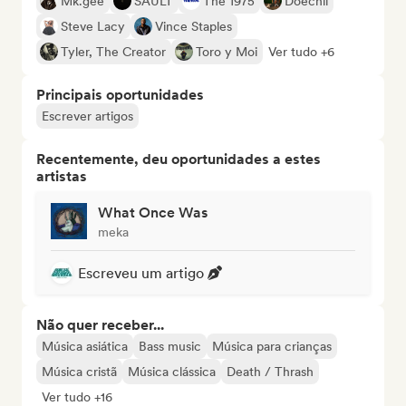
Mk.gee
SAULT
The 1975
Doechii
Steve Lacy
Vince Staples
Tyler, The Creator
Toro y Moi
Ver tudo +6
Principais oportunidades
Escrever artigos
Recentemente, deu oportunidades a estes
artistas
What Once Was
meka
Escreveu um artigo
Não quer receber...
Música asiática
Bass music
Música para crianças
Música cristã
Música clássica
Death / Thrash
Ver tudo +16