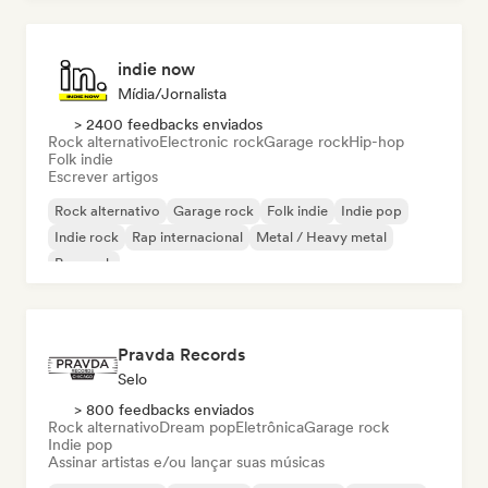
indie now
Mídia/Jornalista
> 2400 feedbacks enviados
Rock alternativo
Electronic rock
Garage rock
Hip-hop
Folk indie
Escrever artigos
Rock alternativo
Garage rock
Folk indie
Indie pop
Indie rock
Rap internacional
Metal / Heavy metal
Pop rock
Pravda Records
Selo
> 800 feedbacks enviados
Rock alternativo
Dream pop
Eletrônica
Garage rock
Indie pop
Assinar artistas e/ou lançar suas músicas