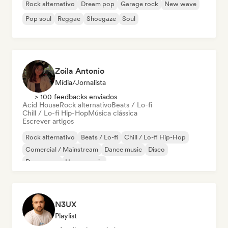
Rock alternativo
Dream pop
Garage rock
New wave
Pop soul
Reggae
Shoegaze
Soul
Zoila Antonio
Mídia/Jornalista
> 100 feedbacks enviados
Acid House
Rock alternativo
Beats / Lo-fi
Chill / Lo-fi Hip-Hop
Música clássica
Escrever artigos
Rock alternativo
Beats / Lo-fi
Chill / Lo-fi Hip-Hop
Comercial / Mainstream
Dance music
Disco
Dream pop
House music
N3UX
Playlist