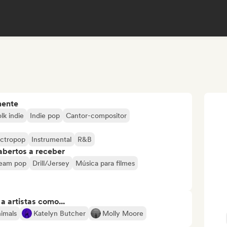
mente
lk indie
Indie pop
Cantor-compositor
ectropop
Instrumental
R&B
abertos a receber
eam pop
Drill/Jersey
Música para filmes
 artistas como...
imals
Katelyn Butcher
Molly Moore