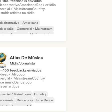
> 1100 feedbacks enviados
k alternativo
Americana
Rock cristão
ercial / Mainstream
Country
smitir artistas na rádio
k alternativo
Americana
k cristão
Comercial / Mainstream
untry
Dream pop
Música natalina
k indie
Atlas De Música
Mídia/Jornalista
> 400 feedbacks enviados
obeat / Afropop
ercial / Mainstream
Country
ce music
Dance pop
ever artigos
mercial / Mainstream
Country
nce music
Dance pop
Indie Dance
k indie
Instrumental