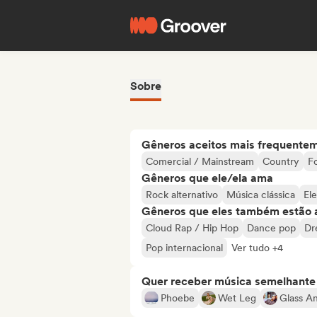
Sobre
Gêneros aceitos mais frequente
Comercial / Mainstream
Country
Fo
Gêneros que ele/ela ama
Rock alternativo
Música clássica
El
Gêneros que eles também estão 
Cloud Rap / Hip Hop
Dance pop
Dr
Pop internacional
Ver tudo +4
Quer receber música semelhante a
Phoebe
Wet Leg
Glass An