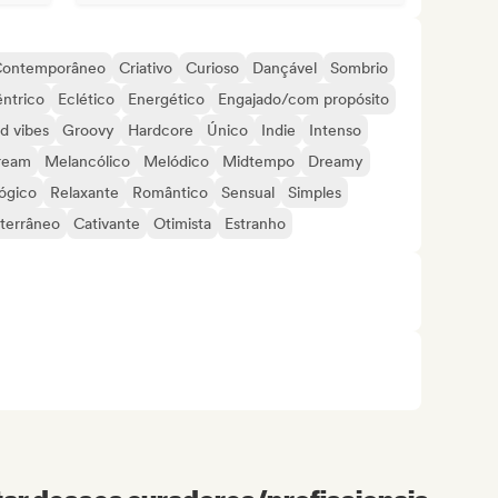
ontemporâneo
Criativo
Curioso
Dançável
Sombrio
ntrico
Eclético
Energético
Engajado/com propósito
d vibes
Groovy
Hardcore
Único
Indie
Intenso
ream
Melancólico
Melódico
Midtempo
Dreamy
lógico
Relaxante
Romântico
Sensual
Simples
terrâneo
Cativante
Otimista
Estranho