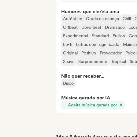
Humores que ele/ela ama
Autêntico
Gruda na cabeça
Chill
C
Offbeat
Downbeat
Dramático
Excê
Experimental
Standard
Fusion
Goo
Lo-fi
Letras com significado
Mainst
Original
Positivo
Provocador
Psico
Suave
Surpreendente
Tropical
Sub
Não quer receber...
Disco
Música gerada por IA
Aceita música gerada por IA