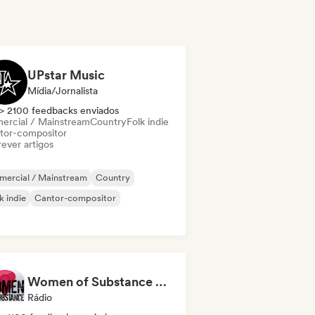
UPstar Music
Mídia/Jornalista
> 2100 feedbacks enviados
ercial / Mainstream
Country
Folk indie
tor-compositor
ever artigos
mercial / Mainstream
Country
k indie
Cantor-compositor
Women of Substance Radio Podcast (human Female recording or performing artists or female-fronted bands)
Rádio