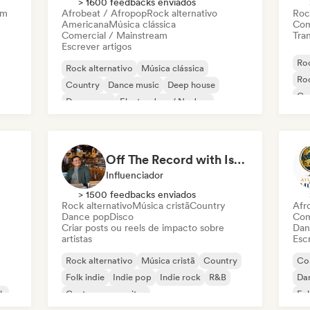
> 1600 feedbacks enviados
am
Afrobeat / Afropop
Rock alternativo
Roc
Americana
Música clássica
Com
Comercial / Mainstream
Tran
Escrever artigos
Roc
Rock alternativo
Música clássica
Roc
Country
Dance music
Deep house
Co
Dream pop
Electro Jazz / Nu Jazz
Fol
Música para filmes
Off The Record with Isaiah
Influenciador
> 1500 feedbacks enviados
Rock alternativo
Música cristã
Country
Afr
Dance pop
Disco
Com
Criar posts ou reels de impacto sobre
Dan
artistas
Escr
Rock alternativo
Música cristã
Country
Co
Folk indie
Indie pop
Indie rock
R&B
Da
ck
Cantor-compositor
Fol