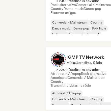
> 2400 feedbacks enviados
Rock alternativo
Comercial / Mainstre
Country
Dance music
Dance pop
Escrever artigos
Comercial / Mainstream
Country
Dance music
Dance pop
Folk indie
Indie pop
Indie rock
Pop rock
IGMP TV Network
Mídia/Jornalista, Rádio
> 2200 feedbacks enviados
Afrobeat / Afropop
Rock alternativo
Americana
Comercial / Mainstream
Country
Transmitir artistas na rádio
Afrobeat / Afropop
Comercial / Mainstream
Country
Dance pop
Pop internacional
Pop ro