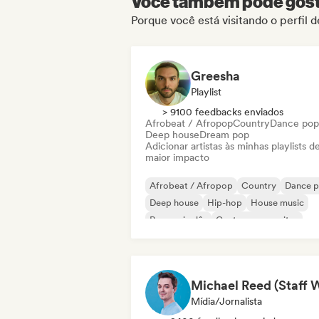
Você também pode gosta
Porque você está visitando o perfil 
Greesha
Playlist
> 9100 feedbacks enviados
Afrobeat / Afropop
Country
Dance pop
Deep house
Dream pop
Adicionar artistas às minhas playlists d
maior impacto
Afrobeat / Afropop
Country
Dance 
Deep house
Hip-hop
House music
Rap em inglês
Cantor-compositor
Mídia/Jornalista