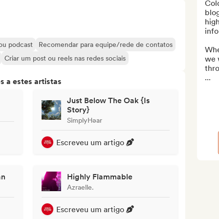
Cold
blog
high
info
 ou podcast
Recomendar para equipe/rede de contatos
Whe
Criar um post ou reels nas redes sociais
we w
thr
...
 a estes artistas
Just Below The Oak {Is
Story}
SimplyHəar
Escreveu um artigo
an
Highly Flammable
Azraelle.
Escreveu um artigo