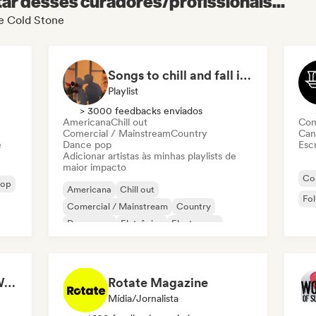
r desses curadores/profissionais...
de Cold Stone
Songs to chill and fall in love
Playlist
> 3000 feedbacks enviados
Americana
Chill out
Com
Comercial / Mainstream
Country
Can
e
Dance pop
Escr
Adicionar artistas às minhas playlists de
maior impacto
Co
pop
Americana
Chill out
Fol
Comercial / Mainstream
Country
Dance pop
Eletrônica
Electropop
Folk indie
Michael Reed (Staff Writer at Indie Boulevard / Curator)
Rotate Magazine
Mídia/Jornalista