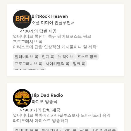
BritRock Heaven
소셜 미디어 인플루언서
< 100개의 답변 제공
얼터너티브 록
인디 록
뉴 웨이브
포스트 펑크
프로그레시브 록
아티스트에 관한 인상적인 게시물이나 릴 제작
얼터너티브 록
인디 록
뉴 웨이브
포스트 펑크
프로그레시브 록
사이키델릭 록
펑크 록
록 & 롤/클래식 록
Hip Dad Radio
라디오 방송국
> 1900 개의 답변 제공
얼터너티브 록
아메리카나
블루스
보사 노바
컨트리 음악
라디오에서 아티스트 방송하기
얼터너티브 록
아메리카나
인디 록
팝 록
사이키델릭 록