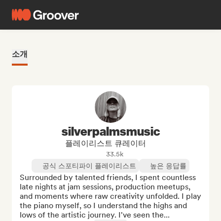
소개
silverpalmsmusic
플레이리스트 큐레이터
33.5k
공식 스포티파이 플레이리스트
높은 응답률
Surrounded by talented friends, I spent countless 
late nights at jam sessions, production meetups, 
and moments where raw creativity unfolded. I play 
the piano myself, so I understand the highs and 
lows of the artistic journey. I've seen the...