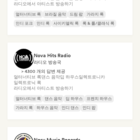
라디오에서 아티스트 방송하기
얼터너티브 록
브라질 음악
드림 팝
가라지 록
인디 포크
인디 록
사이키델릭 록
록 & 롤/클래식 록
Nova Hits Radio
라디오 방송국
> 4300 개의 답변 제공
얼터너티브 록
댄스 음악
딥 하우스
일렉트로니카
일렉트로닉 록
라디오에서 아티스트 방송하기
얼터너티브 록
댄스 음악
딥 하우스
프렌치 하우스
가라지 록
하우스 음악
인디 댄스
인디 팝
Nosy Music Records