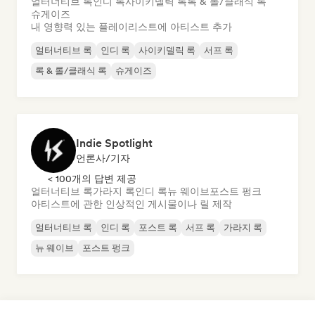
얼터너티브 록
인디 록
사이키델릭 록
록 & 롤/클래식 록
슈게이즈
내 영향력 있는 플레이리스트에 아티스트 추가
얼터너티브 록
인디 록
사이키델릭 록
서프 록
록 & 롤/클래식 록
슈게이즈
Indie Spotlight
언론사/기자
< 100개의 답변 제공
얼터너티브 록
가라지 록
인디 록
뉴 웨이브
포스트 펑크
아티스트에 관한 인상적인 게시물이나 릴 제작
얼터너티브 록
인디 록
포스트 록
서프 록
가라지 록
뉴 웨이브
포스트 펑크