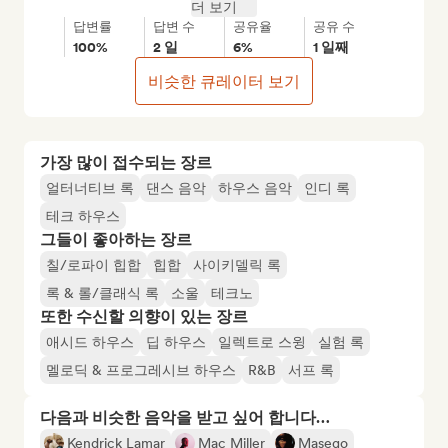
더 보기
답변률
답변 수
공유율
공유 수
100%
2 일
6%
1 일째
비슷한 큐레이터 보기
가장 많이 접수되는 장르
얼터너티브 록
댄스 음악
하우스 음악
인디 록
테크 하우스
그들이 좋아하는 장르
칠/로파이 힙합
힙합
사이키델릭 록
록 & 롤/클래식 록
소울
테크노
또한 수신할 의향이 있는 장르
애시드 하우스
딥 하우스
일렉트로 스윙
실험 록
멜로딕 & 프로그레시브 하우스
R&B
서프 록
다음과 비슷한 음악을 받고 싶어 합니다…
Kendrick Lamar
Mac Miller
Masego