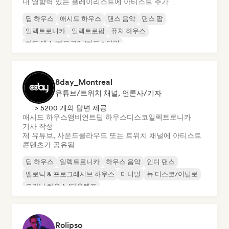
내 영향력 있는 플레이리스트에 아티스트 추가
딥 하우스
애시드 하우스
댄스 음악
댄스 팝
일렉트로니카
일렉트로팝
퓨처 하우스
하드 댄스/하드코어/하드스타일
8day_Montreal
유튜브/트위치 채널, 언론사/기자
> 5200 개의 답변 제공
애시드 하우스
앰비언트
딥 하우스
디스코
일렉트로니카
기사 작성
제 유튜브, 사운드클라우드 또는 트위치 채널에 아티스트
콘텐츠가 공유됨
딥 하우스
일렉트로니카
하우스 음악
인디 댄스
멜로딕 & 프로그레시브 하우스
미니멀
뉴 디스코/이탈로
오가닉 하우스/다운템포
Rolipso