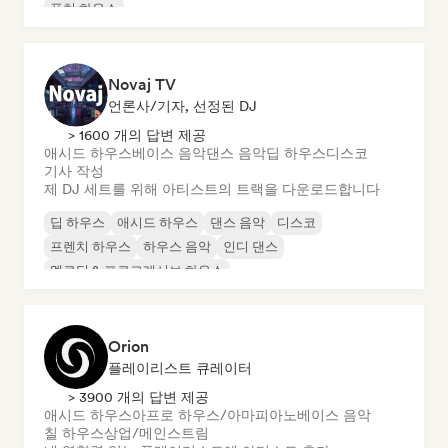
퓨처 하우스
Novaj TV
언론사/기자, 선정된 DJ
> 1600 개의 답변 제공
애시드 하우스
베이스 음악
댄스 음악
딥 하우스
디스코
기사 작성
제 DJ 세트를 위해 아티스트의 트랙을 다운로드합니다
딥 하우스
애시드 하우스
댄스 음악
디스코
프렌치 하우스
하우스 음악
인디 댄스
멜로딕 & 프로그레시브 하우스
Orion
플레이리스트 큐레이터
> 3900 개의 답변 제공
애시드 하우스
아프로 하우스/아마피아노
베이스 음악
칠 하우스
상업/메인스트림