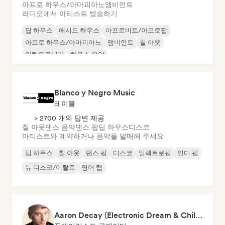
아프로 하우스/아마피아노
앰비언트
라디오에서 아티스트 방송하기
딥 하우스
애시드 하우스
아프로비트/아프로팝
아프로 하우스/아마피아노
앰비언트
칠 아웃
일렉트로니카
하우스 음악
Blanco y Negro Music
레이블
> 2700 개의 답변 제공
칠 아웃
댄스 음악
댄스 팝
딥 하우스
디스코
아티스트와 계약하거나 음악을 발매해 주세요
딥 하우스
칠 아웃
댄스 팝
디스코
일렉트로팝
인디 팝
뉴 디스코/이탈로
영어 랩
Aaron Decay (Electronic Dream & Chill Electronic Dream playlists)