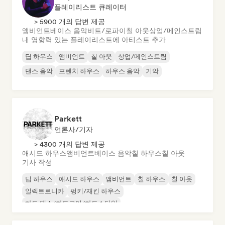
플레이리스트 큐레이터
> 5900 개의 답변 제공
앰비언트
베이스 음악
비트/로파이
칠 아웃
상업/메인스트림
내 영향력 있는 플레이리스트에 아티스트 추가
딥 하우스
앰비언트
칠 아웃
상업/메인스트림
댄스 음악
프렌치 하우스
하우스 음악
기악
Parkett
언론사/기자
> 4300 개의 답변 제공
애시드 하우스
앰비언트
베이스 음악
칠 하우스
칠 아웃
기사 작성
딥 하우스
애시드 하우스
앰비언트
칠 하우스
칠 아웃
일렉트로니카
펑키/재킨 하우스
하드 댄스/하드코어/하드스타일