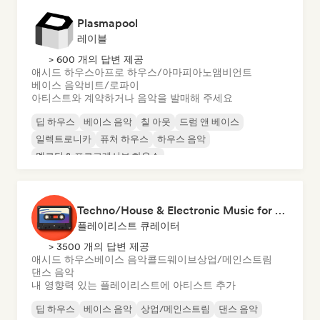
Plasmapool
레이블
> 600 개의 답변 제공
애시드 하우스
아프로 하우스/아마피아노
앰비언트
베이스 음악
비트/로파이
아티스트와 계약하거나 음악을 발매해 주세요
딥 하우스
베이스 음악
칠 아웃
드럼 앤 베이스
일렉트로니카
퓨처 하우스
하우스 음악
멜로딕 & 프로그레시브 하우스
Techno/House & Electronic Music for Svea Playlists
플레이리스트 큐레이터
> 3500 개의 답변 제공
애시드 하우스
베이스 음악
콜드웨이브
상업/메인스트림
댄스 음악
내 영향력 있는 플레이리스트에 아티스트 추가
딥 하우스
베이스 음악
상업/메인스트림
댄스 음악