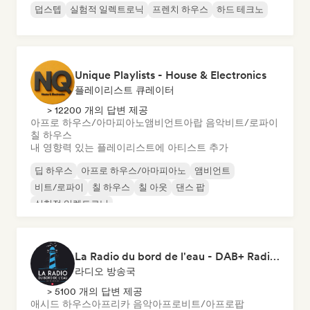
덥스텝
실험적 일렉트로닉
프렌치 하우스
하드 테크노
Unique Playlists - House & Electronics
플레이리스트 큐레이터
> 12200 개의 답변 제공
아프로 하우스/아마피아노
앰비언트
아랍 음악
비트/로파이
칠 하우스
내 영향력 있는 플레이리스트에 아티스트 추가
딥 하우스
아프로 하우스/아마피아노
앰비언트
비트/로파이
칠 하우스
칠 아웃
댄스 팝
실험적 일렉트로닉
La Radio du bord de l'eau - DAB+ Radio Station (Switzerland)
라디오 방송국
> 5100 개의 답변 제공
애시드 하우스
아프리카 음악
아프로비트/아프로팝