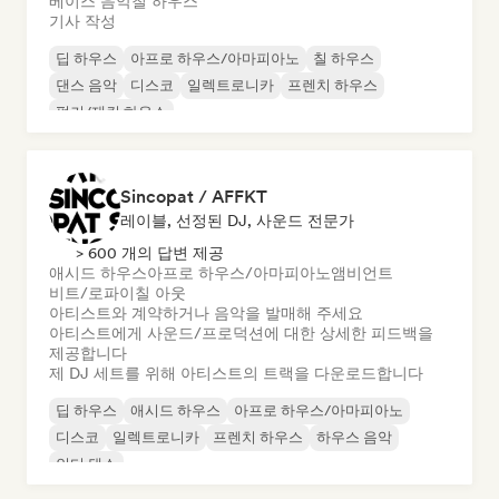
베이스 음악
칠 하우스
기사 작성
딥 하우스
아프로 하우스/아마피아노
칠 하우스
댄스 음악
디스코
일렉트로니카
프렌치 하우스
펑키/재킨 하우스
Sincopat / AFFKT
레이블, 선정된 DJ, 사운드 전문가
> 600 개의 답변 제공
애시드 하우스
아프로 하우스/아마피아노
앰비언트
비트/로파이
칠 아웃
아티스트와 계약하거나 음악을 발매해 주세요
아티스트에게 사운드/프로덕션에 대한 상세한 피드백을
제공합니다
제 DJ 세트를 위해 아티스트의 트랙을 다운로드합니다
딥 하우스
애시드 하우스
아프로 하우스/아마피아노
디스코
일렉트로니카
프렌치 하우스
하우스 음악
인디 댄스