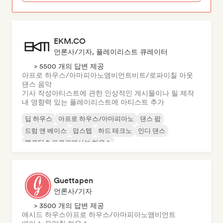
EKM.CO
언론사/기자, 플레이리스트 큐레이터
> 5500 개의 답변 제공
아프로 하우스/아마피아노
앰비언트
비트/로파이
칠 아웃
댄스 음악
기사 작성
아티스트에 관한 인상적인 게시물이나 릴 제작
내 영향력 있는 플레이리스트에 아티스트 추가
딥 하우스
아프로 하우스/아마피아노
댄스 팝
드럼 앤 베이스
덥스텝
하드 테크노
인디 댄스
멜로딕 & 프로그레시브 하우스
Guettapen
언론사/기자
> 3500 개의 답변 제공
애시드 하우스
아프로 하우스/아마피아노
앰비언트