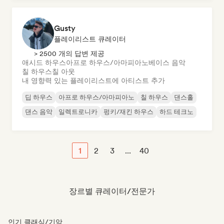
Gusty
플레이리스트 큐레이터
> 2500 개의 답변 제공
애시드 하우스
아프로 하우스/아마피아노
베이스 음악
칠 하우스
칠 아웃
내 영향력 있는 플레이리스트에 아티스트 추가
딥 하우스
아프로 하우스/아마피아노
칠 하우스
댄스홀
댄스 음악
일렉트로니카
펑키/재킨 하우스
하드 테크노
1
2
3
...
40
장르별 큐레이터/전문가
인기 클래식/기악