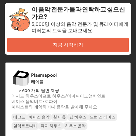
이 음악 전문가들과 연락하고 싶으신
가요?
3,000명 이상의 음악 전문가 및 큐레이터에게
여러분의 트랙을 보내보세요.
지금 시작하기
Plasmapool
레이블
> 600 개의 답변 제공
애시드 하우스
아프로 하우스/아마피아노
앰비언트
베이스 음악
비트/로파이
아티스트와 계약하거나 음악을 발매해 주세요
테크노
베이스 음악
칠 아웃
딥 하우스
드럼 앤 베이스
일렉트로니카
퓨처 하우스
하우스 음악