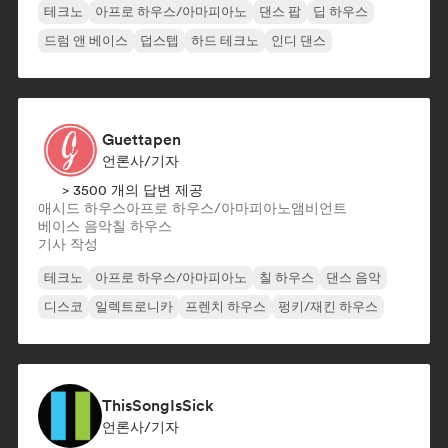
테크노
아프로 하우스/아마피아노
댄스 팝
딥 하우스
드럼 앤 베이스
덥스텝
하드 테크노
인디 댄스
Guettapen
언론사/기자
> 3500 개의 답변 제공
애시드 하우스
아프로 하우스/아마피아노
앰비언트
베이스 음악
칠 하우스
기사 작성
테크노
아프로 하우스/아마피아노
칠 하우스
댄스 음악
디스코
일렉트로니카
프렌치 하우스
펑키/재킨 하우스
ThisSongIsSick
언론사/기자