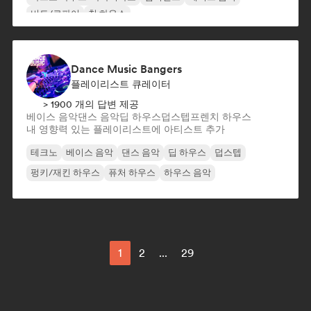
비트/로파이
칠 하우스
Dance Music Bangers
플레이리스트 큐레이터
> 1900 개의 답변 제공
베이스 음악
댄스 음악
딥 하우스
덥스텝
프렌치 하우스
내 영향력 있는 플레이리스트에 아티스트 추가
테크노
베이스 음악
댄스 음악
딥 하우스
덥스텝
펑키/재킨 하우스
퓨처 하우스
하우스 음악
1
2
...
29