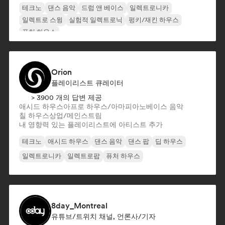
테크노
댄스 음악
드럼 앤 베이스
일렉트로니카
일렉트로 스윙
실험적 일렉트로닉
펑키/재킨 하우스
퓨처 하우스
Orion
플레이리스트 큐레이터
> 3900 개의 답변 제공
애시드 하우스
아프로 하우스/아마피아노
베이스 음악
칠 하우스
상업/메인스트림
내 영향력 있는 플레이리스트에 아티스트 추가
테크노
애시드 하우스
댄스 음악
댄스 팝
딥 하우스
일렉트로니카
일렉트로팝
퓨처 하우스
8day_Montreal
유튜브/트위치 채널, 언론사/기자