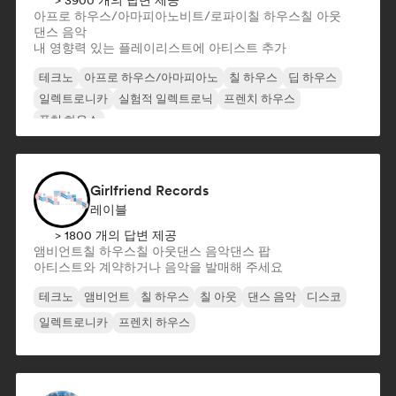
> 3900 개의 답변 제공
아프로 하우스/아마피아노
비트/로파이
칠 하우스
칠 아웃
댄스 음악
내 영향력 있는 플레이리스트에 아티스트 추가
테크노
아프로 하우스/아마피아노
칠 하우스
딥 하우스
일렉트로니카
실험적 일렉트로닉
프렌치 하우스
퓨처 하우스
Girlfriend Records
레이블
> 1800 개의 답변 제공
앰비언트
칠 하우스
칠 아웃
댄스 음악
댄스 팝
아티스트와 계약하거나 음악을 발매해 주세요
테크노
앰비언트
칠 하우스
칠 아웃
댄스 음악
디스코
일렉트로니카
프렌치 하우스