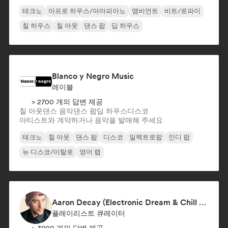
테크노
아프로 하우스/아마피아노
앰비언트
비트/로파이
칠 하우스
칠 아웃
댄스 팝
딥 하우스
Blanco y Negro Music
레이블
> 2700 개의 답변 제공
칠 아웃
댄스 음악
댄스 팝
딥 하우스
디스코
아티스트와 계약하거나 음악을 발매해 주세요
테크노
칠 아웃
댄스 팝
디스코
일렉트로팝
인디 팝
뉴 디스코/이탈로
영어 랩
Aaron Decay (Electronic Dream & Chill Electronic Dream playlists)
플레이리스트 큐레이터