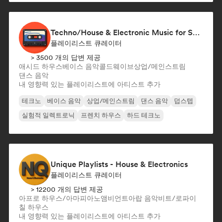
Techno/House & Electronic Music for Svea Playlists
플레이리스트 큐레이터
> 3500 개의 답변 제공
애시드 하우스
베이스 음악
콜드웨이브
상업/메인스트림
댄스 음악
내 영향력 있는 플레이리스트에 아티스트 추가
테크노
베이스 음악
상업/메인스트림
댄스 음악
덥스텝
실험적 일렉트로닉
프렌치 하우스
하드 테크노
Unique Playlists - House & Electronics
플레이리스트 큐레이터
> 12200 개의 답변 제공
아프로 하우스/아마피아노
앰비언트
아랍 음악
비트/로파이
칠 하우스
내 영향력 있는 플레이리스트에 아티스트 추가