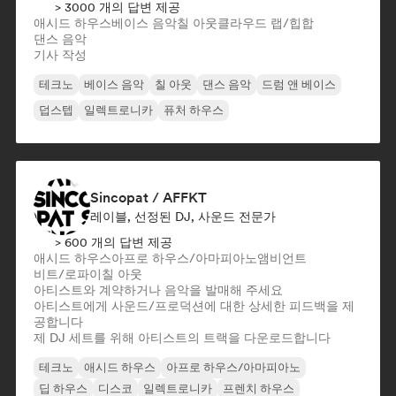
> 3000 개의 답변 제공
애시드 하우스
베이스 음악
칠 아웃
클라우드 랩/힙합
댄스 음악
기사 작성
테크노
베이스 음악
칠 아웃
댄스 음악
드럼 앤 베이스
덥스텝
일렉트로니카
퓨처 하우스
Sincopat / AFFKT
레이블, 선정된 DJ, 사운드 전문가
> 600 개의 답변 제공
애시드 하우스
아프로 하우스/아마피아노
앰비언트
비트/로파이
칠 아웃
아티스트와 계약하거나 음악을 발매해 주세요
아티스트에게 사운드/프로덕션에 대한 상세한 피드백을 제
공합니다
제 DJ 세트를 위해 아티스트의 트랙을 다운로드합니다
테크노
애시드 하우스
아프로 하우스/아마피아노
딥 하우스
디스코
일렉트로니카
프렌치 하우스