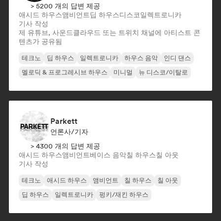
> 5200 개의 답변 제공
애시드 하우스
앰비언트
딥 하우스
디스코
일렉트로니카
기사 작성
제 유튜브, 사운드클라우드 또는 트위치 채널에 아티스트 콘
텐츠가 공유됨
테크노
딥 하우스
일렉트로니카
하우스 음악
인디 댄스
멜로딕 & 프로그레시브 하우스
미니멀
뉴 디스코/이탈로
Parkett
언론사/기자
> 4300 개의 답변 제공
애시드 하우스
앰비언트
베이스 음악
칠 하우스
칠 아웃
기사 작성
테크노
애시드 하우스
앰비언트
칠 하우스
칠 아웃
딥 하우스
일렉트로니카
펑키/재킨 하우스