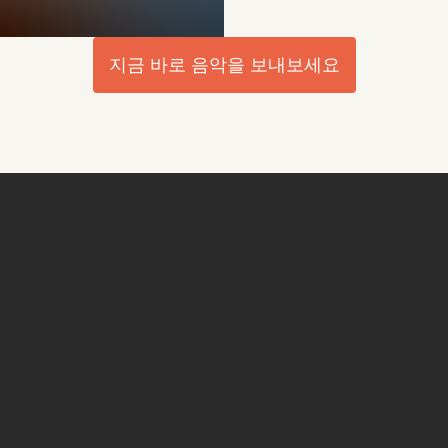
지금 바로 음악을 보내보세요