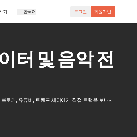
하기
한국어
로그인
회원가입
이터 및 음악 전
 블로거, 유튜버, 트렌드 세터에게 직접 트랙을 보내세