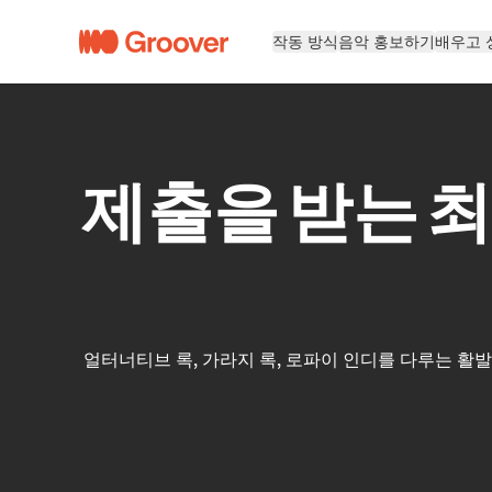
작동 방식
음악 홍보하기
배우고 
제출을 받는 최
얼터너티브 록, 가라지 록, 로파이 인디를 다루는 활