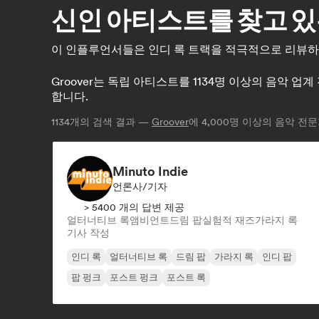
신인 아티스트를 찾고 있
이 인플루언서들은 인디 록 트랙을 적극적으로 리뷰하
Groover는 독립 아티스트를 1134명 이상의 음악 
합니다.
1134
개의 검색 결과 —
Groover
에 4,000명 이상의 음악 전
Minuto Indie
언론사/기자
> 5400 개의 답변 제공
얼터너티브 록
앰비언트
드림 팝
실험적 재즈
가라지 록
기사 작성
인디 록
얼터너티브 록
드림 팝
가라지 록
인디 팝
팝 펑크
포스트 펑크
포스트 록