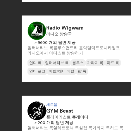
Radio Wigwam
라디오 방송국
> 9600 개의 답변 제공
얼터너티브 록
블루스
컨트리 음악
일렉트로니카
펑크
라디오에서 아티스트 방송하기
인디 록
얼터너티브 록
블루스
가라지 록
하드 록
인디 포크
메탈/헤비 메탈
팝 록
새로움
GYM Beast
플레이리스트 큐레이터
> 200 개의 답변 제공
얼터너티브 록
일렉트로닉 록
실험 록
가라지 록
하드 록