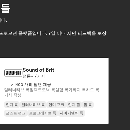
가들
다.
악 프로모션 플랫폼입니다. 7일 이내 서면 피드백을 보장
Sound of Brit
언론사/기자
> 1400 개의 답변 제공
얼터너티브 록
일렉트로닉 록
실험 록
가라지 록
하드 록
기사 작성
인디 록
얼터너티브 록
인디 포크
인디 팝
팝 록
포스트 펑크
프로그레시브 록
사이키델릭 록