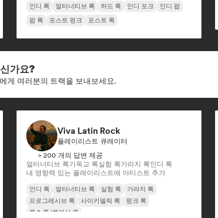
인디 록
얼터너티브 록
하드 록
인디 포크
인디 팝
팝 록
포스트 펑크
포스트 록
으신가요?
이터에게 여러분의 트랙을 보내보세요.
Viva Latin Rock
플레이리스트 큐레이터
> 200 개의 답변 제공
얼터너티브 록
기독교 록
실험 록
가라지 록
인디 록
내 영향력 있는 플레이리스트에 아티스트 추가
인디 록
얼터너티브 록
실험 록
가라지 록
프로그레시브 록
사이키델릭 록
펑크 록
록 & 롤/클래식 록