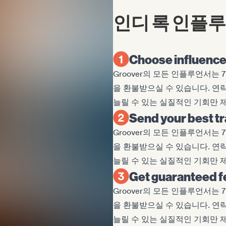
인디 록 인플
Choose influence
Groover의 모든 인플루언서는
을 환불받으실 수 있습니다. 연
늘릴 수 있는 실질적인 기회만 
Send your best tr
Groover의 모든 인플루언서는
을 환불받으실 수 있습니다. 연
늘릴 수 있는 실질적인 기회만 
Get guaranteed f
Groover의 모든 인플루언서는
을 환불받으실 수 있습니다. 연
늘릴 수 있는 실질적인 기회만 