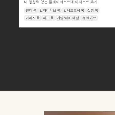
내 영향력 있는 플레이리스트에 아티스트 추가
인디 록
얼터너티브 록
일렉트로닉 록
실험 록
가라지 록
하드 록
메탈/헤비 메탈
뉴 웨이브