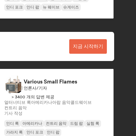
인디 포크
인디 팝
뉴 웨이브
슈게이즈
지금 시작하기
Various Small Flames
언론사/기자
> 3400 개의 답변 제공
얼터너티브 록
아메리카나
아랍 음악
콜드웨이브
컨트리 음악
기사 작성
인디 록
아메리카나
컨트리 음악
드림 팝
실험 록
가라지 록
인디 포크
인디 팝