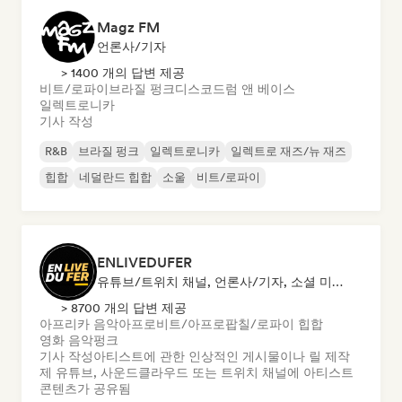
Magz FM
언론사/기자
> 1400 개의 답변 제공
비트/로파이
브라질 펑크
디스코
드럼 앤 베이스
일렉트로니카
기사 작성
R&B
브라질 펑크
일렉트로니카
일렉트로 재즈/뉴 재즈
힙합
네덜란드 힙합
소울
비트/로파이
ENLIVEDUFER
유튜브/트위치 채널, 언론사/기자, 소셜 미디어 인플루언서
> 8700 개의 답변 제공
아프리카 음악
아프로비트/아프로팝
칠/로파이 힙합
영화 음악
펑크
기사 작성
아티스트에 관한 인상적인 게시물이나 릴 제작
제 유튜브, 사운드클라우드 또는 트위치 채널에 아티스트
콘텐츠가 공유됨