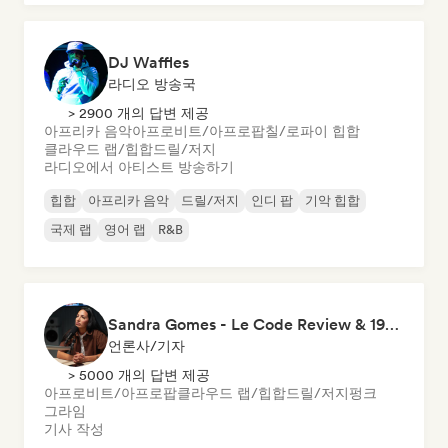
DJ Waffles
라디오 방송국
> 2900 개의 답변 제공
아프리카 음악
아프로비트/아프로팝
칠/로파이 힙합
클라우드 랩/힙합
드릴/저지
라디오에서 아티스트 방송하기
힙합
아프리카 음악
드릴/저지
인디 팝
기악 힙합
국제 랩
영어 랩
R&B
Sandra Gomes - Le Code Review & 1993initiales
언론사/기자
> 5000 개의 답변 제공
아프로비트/아프로팝
클라우드 랩/힙합
드릴/저지
펑크
그라임
기사 작성