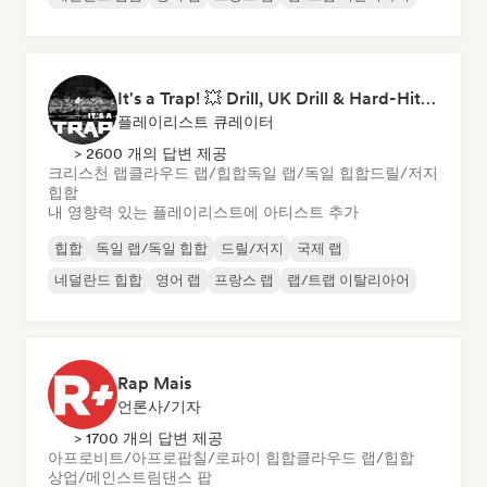
It's a Trap! 💥 Drill, UK Drill & Hard-Hitting Trap
플레이리스트 큐레이터
> 2600 개의 답변 제공
크리스천 랩
클라우드 랩/힙합
독일 랩/독일 힙합
드릴/저지
힙합
내 영향력 있는 플레이리스트에 아티스트 추가
힙합
독일 랩/독일 힙합
드릴/저지
국제 랩
네덜란드 힙합
영어 랩
프랑스 랩
랩/트랩 이탈리아어
Rap Mais
언론사/기자
> 1700 개의 답변 제공
아프로비트/아프로팝
칠/로파이 힙합
클라우드 랩/힙합
상업/메인스트림
댄스 팝