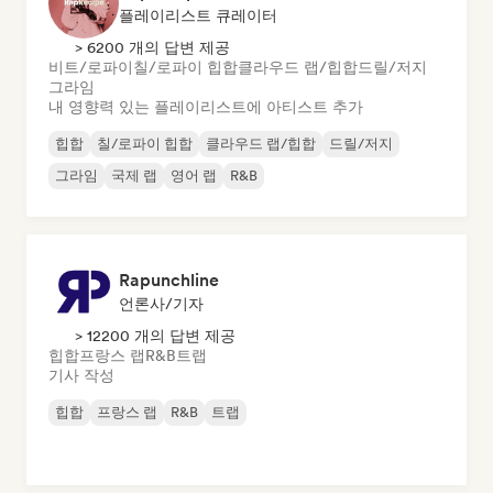
플레이리스트 큐레이터
> 6200 개의 답변 제공
비트/로파이
칠/로파이 힙합
클라우드 랩/힙합
드릴/저지
그라임
내 영향력 있는 플레이리스트에 아티스트 추가
힙합
칠/로파이 힙합
클라우드 랩/힙합
드릴/저지
그라임
국제 랩
영어 랩
R&B
Rapunchline
언론사/기자
> 12200 개의 답변 제공
힙합
프랑스 랩
R&B
트랩
기사 작성
힙합
프랑스 랩
R&B
트랩