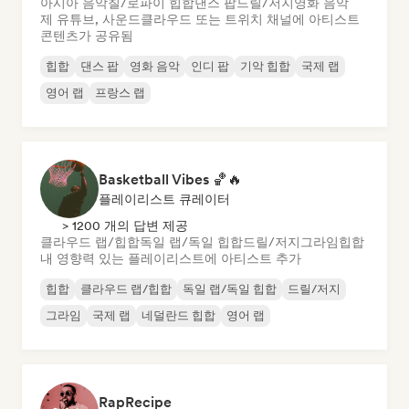
아시아 음악
칠/로파이 힙합
댄스 팝
드릴/저지
영화 음악
제 유튜브, 사운드클라우드 또는 트위치 채널에 아티스트
콘텐츠가 공유됨
힙합
댄스 팝
영화 음악
인디 팝
기악 힙합
국제 랩
영어 랩
프랑스 랩
Basketball Vibes 🏀🔥
플레이리스트 큐레이터
> 1200 개의 답변 제공
클라우드 랩/힙합
독일 랩/독일 힙합
드릴/저지
그라임
힙합
내 영향력 있는 플레이리스트에 아티스트 추가
힙합
클라우드 랩/힙합
독일 랩/독일 힙합
드릴/저지
그라임
국제 랩
네덜란드 힙합
영어 랩
RapRecipe