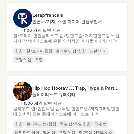
Lerapfrancais
언론사/기자, 소셜 미디어 인플루언서
> 1100 개의 답변 제공
칠/로파이 힙합
클라우드 랩/힙합
드릴/저지
힙합
프랑스 랩
기사 작성
아티스트에 관한 인상적인 게시물이나 릴 제작
힙합
칠/로파이 힙합
클라우드 랩/힙합
드릴/저지
프랑스 랩
트랩
Hip Hop Hooray 💥 Trap, Hype & Party Rap Bangers
플레이리스트 큐레이터
> 1500 개의 답변 제공
클라우드 랩/힙합
독일 랩/독일 힙합
드릴/저지
그라임
힙합
내 영향력 있는 플레이리스트에 아티스트 추가
힙합
클라우드 랩/힙합
독일 랩/독일 힙합
국제 랩
네덜란드 힙합
영어 랩
프랑스 랩
랩/트랩 이탈리아어