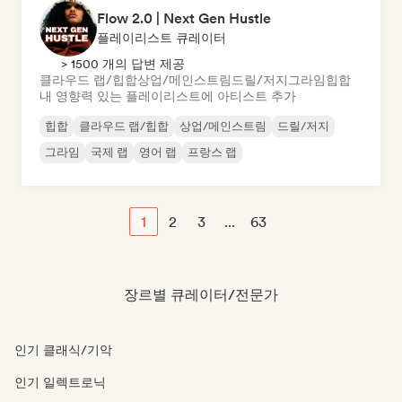
Flow 2.0 | Next Gen Hustle
플레이리스트 큐레이터
> 1500 개의 답변 제공
클라우드 랩/힙합
상업/메인스트림
드릴/저지
그라임
힙합
내 영향력 있는 플레이리스트에 아티스트 추가
힙합
클라우드 랩/힙합
상업/메인스트림
드릴/저지
그라임
국제 랩
영어 랩
프랑스 랩
1
2
3
...
63
장르별 큐레이터/전문가
인기 클래식/기악
인기 일렉트로닉