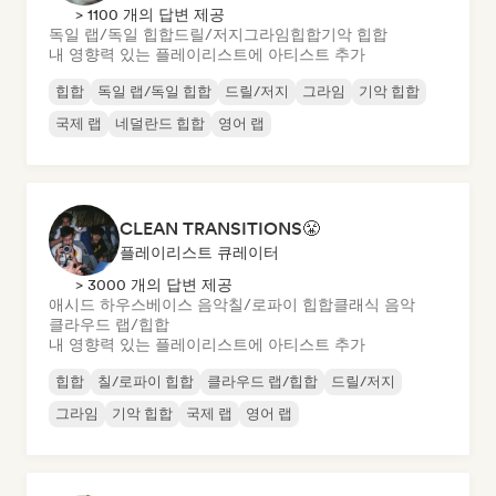
> 1100 개의 답변 제공
독일 랩/독일 힙합
드릴/저지
그라임
힙합
기악 힙합
내 영향력 있는 플레이리스트에 아티스트 추가
힙합
독일 랩/독일 힙합
드릴/저지
그라임
기악 힙합
국제 랩
네덜란드 힙합
영어 랩
CLEAN TRANSITIONS😤
플레이리스트 큐레이터
> 3000 개의 답변 제공
애시드 하우스
베이스 음악
칠/로파이 힙합
클래식 음악
클라우드 랩/힙합
내 영향력 있는 플레이리스트에 아티스트 추가
힙합
칠/로파이 힙합
클라우드 랩/힙합
드릴/저지
그라임
기악 힙합
국제 랩
영어 랩