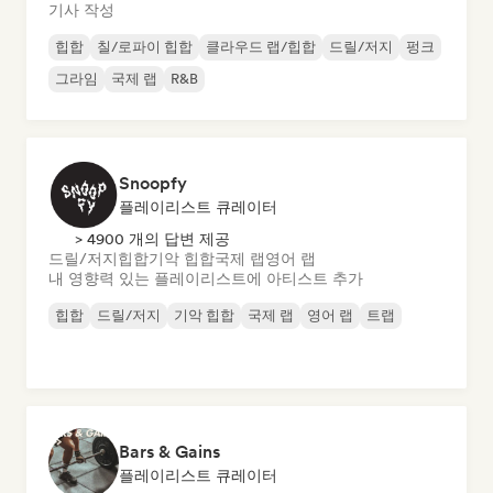
기사 작성
힙합
칠/로파이 힙합
클라우드 랩/힙합
드릴/저지
펑크
그라임
국제 랩
R&B
Snoopfy
플레이리스트 큐레이터
> 4900 개의 답변 제공
드릴/저지
힙합
기악 힙합
국제 랩
영어 랩
내 영향력 있는 플레이리스트에 아티스트 추가
힙합
드릴/저지
기악 힙합
국제 랩
영어 랩
트랩
Bars & Gains
플레이리스트 큐레이터