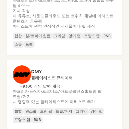
아프로비트/아프로팝
비트/로파이
칠/로파이 힙합
칠 아웃
딥 하우스
기사 작성
제 유튜브, 사운드클라우드 또는 트위치 채널에 아티스트
콘텐츠가 공유됨
아티스트에 관한 인상적인 게시물이나 릴 제작
힙합
칠/로파이 힙합
그라임
영어 랩
프랑스 랩
R&B
소울
트랩
DMY
플레이리스트 큐레이터
> 9300 개의 답변 제공
아프리카 음악
아프로비트/아프로팝
댄스홀
드림 팝
드릴/저지
내 영향력 있는 플레이리스트에 아티스트 추가
힙합
댄스홀
드림 팝
드릴/저지
그라임
영어 랩
프랑스 랩
R&B