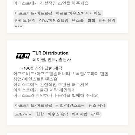
아티스트에게 건설적인 조언을 해주세요
아프로비트/아프로팝
아프로 하우스/아마피아노
카리브 음악
상업/메인스트림
댄스홀
힙합
라틴 음악
R&B
TLR Distribution
레이블, 멘토, 출판사
> 1000 개의 답변 제공
아프로비트/아프로팝
얼터너티브 록
칠/로파이 힙합
상업/메인스트림
댄스홀
아티스트에게 건설적인 조언을 해주세요
아티스트에게 출판 계약 제안하기
아티스트와 계약하거나 음악을 발매해 주세요
아프로비트/아프로팝
상업/메인스트림
댄스 음악
드릴/저지
힙합
하우스 음악
하이퍼팝
팝 록