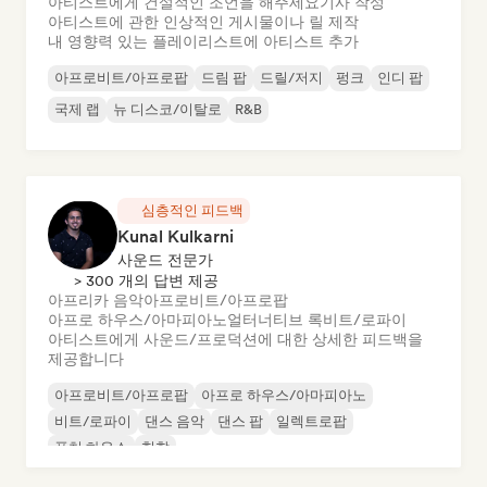
아티스트에게 건설적인 조언을 해주세요
기사 작성
아티스트에 관한 인상적인 게시물이나 릴 제작
내 영향력 있는 플레이리스트에 아티스트 추가
아프로비트/아프로팝
드림 팝
드릴/저지
펑크
인디 팝
국제 랩
뉴 디스코/이탈로
R&B
심층적인 피드백
Kunal Kulkarni
사운드 전문가
> 300 개의 답변 제공
아프리카 음악
아프로비트/아프로팝
아프로 하우스/아마피아노
얼터너티브 록
비트/로파이
아티스트에게 사운드/프로덕션에 대한 상세한 피드백을
제공합니다
아프로비트/아프로팝
아프로 하우스/아마피아노
비트/로파이
댄스 음악
댄스 팝
일렉트로팝
퓨처 하우스
힙합