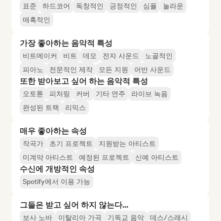
표준
하드코어
독창적인
긍정적인
심플
놀라운
매혹적인
가장 좋아하는 음악적 특성
비트메이커
비트
데모
전자 사운드
노골적인
피아노
전문적인 제작
모든 지원
어반 사운드
또한 받아보고 싶어 하는 음악적 특성
오토튠
피처링
커버
기타 연주
라이브 녹음
완성된 트랙
리믹스
매우 좋아하는 속성
작곡가
초기 프로젝트
지원받는 아티스트
미계약 아티스트
예정된 프로젝트
신예 아티스트
수신에 개방적인 속성
Spotify에서 이용 가능
그들은 받고 싶어 하지 않는다...
보사 노바
이탈리아 가곡
기독교 음악
데스/스래시