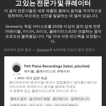
고 있는 전문가 및 큐레이터
이 음악 전문가들은 새로 제출된 클래식 음악을 적극적으로
청취하며, 떠오르는 신인을 발굴하는 데 열려 있습니다.
Groover는 독립 아티스트를 253명 이상의 음악 업계 전문
가(레이블, 미디어, 라디오, 플레이리스트)와 연결하는 음악
프로모션 플랫폼입니다. 7일 이내 서면 피드백을 보장합니
다.
253
개의 검색 결과 —
Groover
에 4,000명 이상의 음악 전문가
Felt Piano Recordings (label, playlists)
레이블, 플레이리스트 큐레이터
> 3100 개의 답변 제공
앰비언트
비트/로파이
칠/로파이 힙합
클래식 음악
콜드웨이브
아티스트와 계약하거나 음악을 발매해 주세요
내 영향력 있는 플레이리스트에 아티스트 추가
클래식 음악
칠/로파이 힙합
콜드웨이브
일렉트로니카
실험적 재즈
인디 포크
기악
네오/모던 클래식