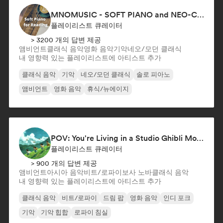
MNOMUSIC - SOFT PIANO and NEO-CLASSICAL
플레이리스트 큐레이터
> 3200 개의 답변 제공
앰비언트
클래식 음악
영화 음악
기악
네오/모던 클래식
내 영향력 있는 플레이리스트에 아티스트 추가
클래식 음악
기악
네오/모던 클래식
솔로 피아노
앰비언트
영화 음악
휴식/뉴에이지
POV: You're Living in a Studio Ghibli Movie 🌱 Neo-Classical Piano & Dream Pop
플레이리스트 큐레이터
> 900 개의 답변 제공
앰비언트
아시아 음악
비트/로파이
보사 노바
클래식 음악
내 영향력 있는 플레이리스트에 아티스트 추가
클래식 음악
비트/로파이
드림 팝
영화 음악
인디 포크
기악
기악 힙합
로파이 침실