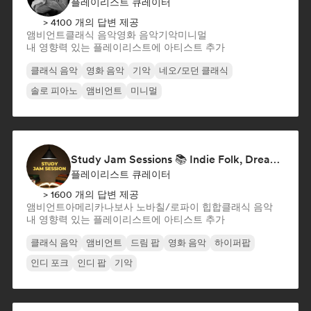
플레이리스트 큐레이터
> 4100 개의 답변 제공
앰비언트
클래식 음악
영화 음악
기악
미니멀
내 영향력 있는 플레이리스트에 아티스트 추가
클래식 음악
영화 음악
기악
네오/모던 클래식
솔로 피아노
앰비언트
미니멀
Study Jam Sessions 📚 Indie Folk, Dream Pop & Singer-Songwriter
플레이리스트 큐레이터
> 1600 개의 답변 제공
앰비언트
아메리카나
보사 노바
칠/로파이 힙합
클래식 음악
내 영향력 있는 플레이리스트에 아티스트 추가
클래식 음악
앰비언트
드림 팝
영화 음악
하이퍼팝
인디 포크
인디 팝
기악