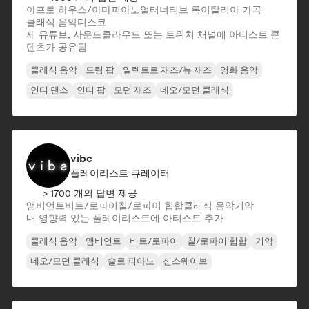
아프로 하우스/아마피아노
얼터너티브 록
이탈리아 가곡
클래식 음악
디스코
제 유튜브, 사운드클라우드 또는 트위치 채널에 아티스트 콘
텐츠가 공유됨
클래식 음악
드림 팝
일렉트로 재즈/뉴 재즈
영화 음악
인디 댄스
인디 팝
모던 재즈
네오/모던 클래식
vibe
플레이리스트 큐레이터
> 1700 개의 답변 제공
앰비언트
비트/로파이
칠/로파이 힙합
클래식 음악
기악
내 영향력 있는 플레이리스트에 아티스트 추가
클래식 음악
앰비언트
비트/로파이
칠/로파이 힙합
기악
네오/모던 클래식
솔로 피아노
신스웨이브