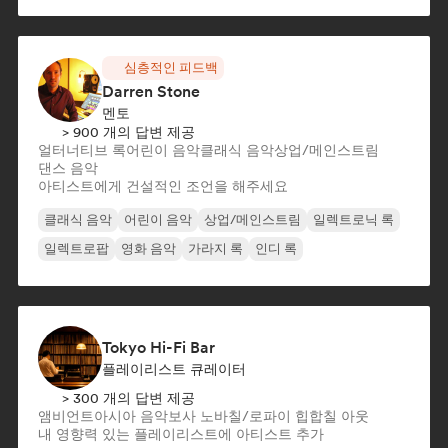
심층적인 피드백
Darren Stone
멘토
> 900 개의 답변 제공
얼터너티브 록
어린이 음악
클래식 음악
상업/메인스트림
댄스 음악
아티스트에게 건설적인 조언을 해주세요
클래식 음악
어린이 음악
상업/메인스트림
일렉트로닉 록
일렉트로팝
영화 음악
가라지 록
인디 록
Tokyo Hi-Fi Bar
플레이리스트 큐레이터
> 300 개의 답변 제공
앰비언트
아시아 음악
보사 노바
칠/로파이 힙합
칠 아웃
내 영향력 있는 플레이리스트에 아티스트 추가